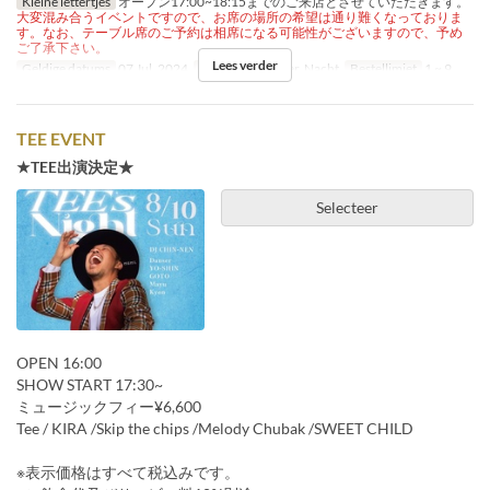
Kleine lettertjes
オープン17:00~18:15までのご来店とさせていただきます。
大変混み合うイベントですので、お席の場所の希望は通り難くなっておりま
す。なお、テーブル席のご予約は相席になる可能性がございますので、予め
ご了承下さい。
Lees verder
Geldige datums
07 Jul, 2024
Maaltijden
Diner, Nacht
Bestellimiet
1 ~ 9
TEE EVENT
★TEE出演決定★
Selecteer
OPEN 16:00
SHOW START 17:30~
ミュージックフィー¥6,600
Tee / KIRA /Skip the chips /Melody Chubak /SWEET CHILD
※表示価格はすべて税込みです。