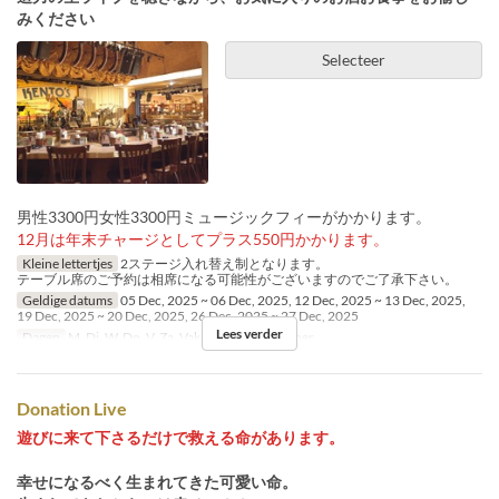
みください
Selecteer
男性3300円女性3300円ミュージックフィーがかかります。
12月は年末チャージとしてプラス550円かかります。
Kleine lettertjes
2ステージ入れ替え制となります。
テーブル席のご予約は相席になる可能性がございますのでご了承下さい。
Geldige datums
05 Dec, 2025 ~ 06 Dec, 2025, 12 Dec, 2025 ~ 13 Dec, 2025,
19 Dec, 2025 ~ 20 Dec, 2025, 26 Dec, 2025 ~ 27 Dec, 2025
Lees verder
Dagen
M, Di, W, Do, V, Za, Vak
Maaltijden
Diner
Donation Live
遊びに来て下さるだけで救える命があります。
幸せになるべく生まれてきた可愛い命。