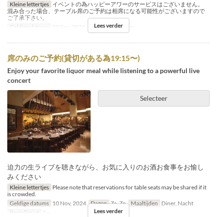
Kleine lettertjes
イベントの為ハッピーアワーのサービスはございません。
混み合った場合、テーブル席のご予約は相席になる可能性がございますので
ご了承下さい。
Lees verder
Geldige datums
29 Sep, 2024
Maaltijden
Diner
席のみのご予約(貸切がある為19:15〜)
Enjoy your favorite liquor meal while listening to a powerful live
concert
Selecteer
迫力の生ライブを聴きながら、お気に入りのお酒お食事をお愉し
みください
Kleine lettertjes
Please note that reservations for table seats may be shared if it
is crowded.
Geldige datums
10 Nov, 2024
Dagen
Za, Zo
Maaltijden
Diner, Nacht
Lees verder
Bestellimiet
1 ~