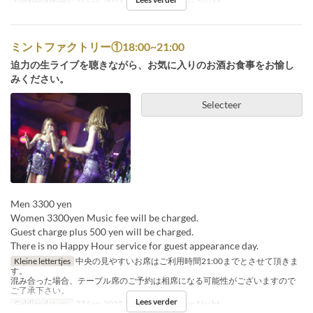
Geldige datums
25 Feb, 2024
Maaltijden
Diner, Nacht
ミントファクトリー①18:00~21:00
迫力の生ライブを聴きながら、お気に入りのお酒お食事をお愉し
みください。
Selecteer
Men 3300 yen
Women 3300yen Music fee will be charged.
Guest charge plus 500 yen will be charged.
There is no Happy Hour service for guest appearance day.
Kleine lettertjes
中央の見やすいお席はご利用時間21:00までとさせて頂きま
す。
混み合った場合、テーブル席のご予約は相席になる可能性がございますので
ご了承下さい。
Lees verder
Geldige datums
27 Sep, 2025
Maaltijden
Diner, Nacht