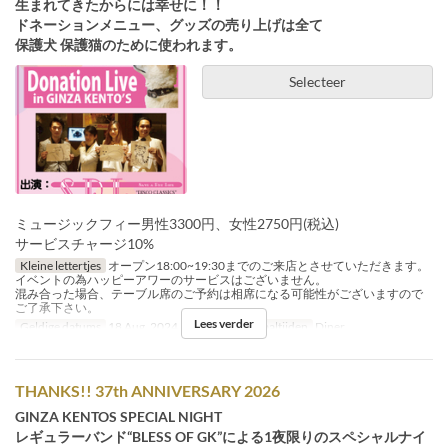
生まれてきたからには幸せに！！
ドネーションメニュー、グッズの売り上げは全て
保護犬 保護猫のために使われます。
Selecteer
ミュージックフィー男性3300円、女性2750円(税込)
サービスチャージ10%
Kleine lettertjes
オープン18:00~19:30までのご来店とさせていただきます。
イベントの為ハッピーアワーのサービスはございません。
混み合った場合、テーブル席のご予約は相席になる可能性がございますので
ご了承下さい。
Lees verder
Geldige datums
18 Aug, 2024
Dagen
Zo
Maaltijden
Diner
THANKS!! 37th ANNIVERSARY 2026
GINZA KENTOS SPECIAL NIGHT
レギュラーバンド“BLESS OF GK”による1夜限りのスペシャルナイ