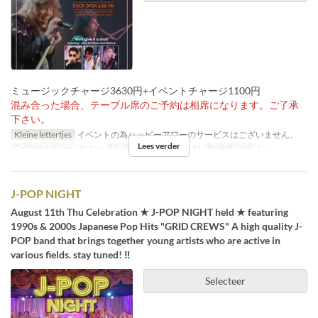
ミュージックチャージ3630円+イベントチャージ1100円
混み合った場合、テーブル席のご予約は相席になります。ご了承
下さい。
Kleine lettertjes
イベントの為ハッピーアワーのサービスはございません。
Lees verder
Geldige datums
09 Aug
Maaltijden
Diner, Nacht
Bestellimiet
1 ~
J-POP NIGHT
August 11th Thu Celebration ★ J-POP NIGHT held ★ featuring
1990s & 2000s Japanese Pop Hits "GRID CREWS" A high quality J-
POP band that brings together young artists who are active in
various fields. stay tuned! ︎‼ ︎
Selecteer