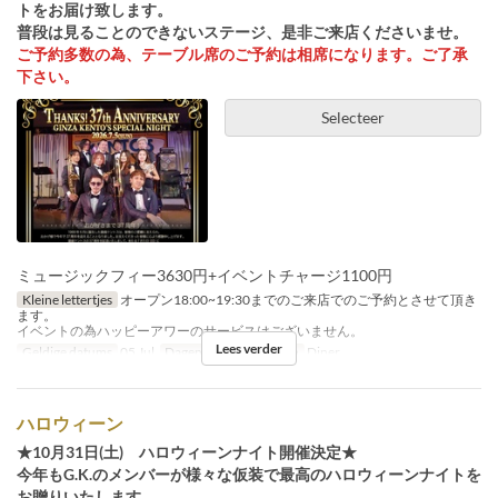
トをお届け致します。
普段は見ることのできないステージ、是非ご来店くださいませ。
ご予約多数の為、テーブル席のご予約は相席になります。ご了承
下さい。
Selecteer
ミュージックフィー3630円+イベントチャージ1100円
Kleine lettertjes
オープン18:00~19:30までのご来店でのご予約とさせて頂き
ます。
イベントの為ハッピーアワーのサービスはございません。
Lees verder
Geldige datums
05 Jul
Dagen
Zo
Maaltijden
Diner
ハロウィーン
★10月31日(土) ハロウィーンナイト開催決定★
今年もG.K.のメンバーが様々な仮装で最高のハロウィーンナイトを
お贈りいたします。