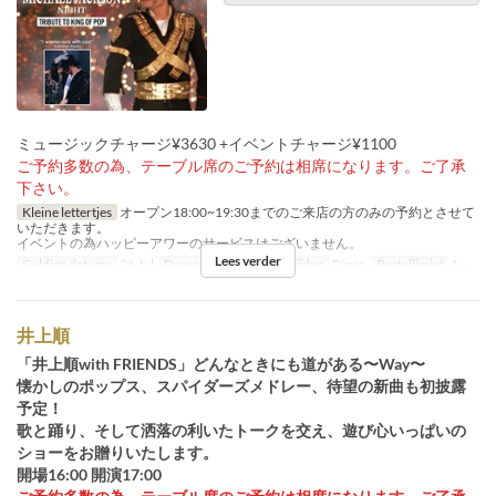
ミュージックチャージ¥3630 +イベントチャージ¥1100
ご予約多数の為、テーブル席のご予約は相席になります。ご了承
下さい。
Kleine lettertjes
オープン18:00~19:30までのご来店の方のみの予約とさせて
いただきます。
イベントの為ハッピーアワーのサービスはございません。
Lees verder
Geldige datums
26 Jul
Dagen
Zo, Vak
Maaltijden
Diner
Bestellimiet
1 ~
井上順
「井上順with FRIENDS」どんなときにも道がある〜Way〜
懐かしのポップス、スパイダーズメドレー、待望の新曲も初披露
予定！
歌と踊り、そして洒落の利いたトークを交え、遊び心いっぱいの
ショーをお贈りいたします。
開場16:00 開演17:00