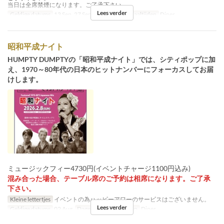
当日は全席禁煙になります。ご了承下さい。
Lees verder
Geldige datums
13 Sep, 27 Sep
Dagen
Zo
Maaltijden
Diner
昭和平成ナイト
HUMPTY DUMPTYの「昭和平成ナイト」では、シティポップに加
え、1970～80年代の日本のヒットナンバーにフォーカスしてお届
けします。
ミュージックフィー4730円(イベントチャージ1100円込み)
混み合った場合、テーブル席のご予約は相席になります。ご了承
下さい。
Kleine lettertjes
イベントの為ハッピーアワーのサービスはございません。
Lees verder
Geldige datums
02 Aug
Dagen
Zo
Maaltijden
Diner