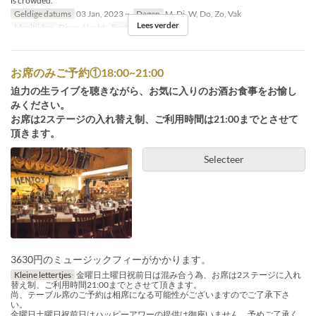
is crowded.
Geldige datums
03 Jan, 2023 ~
Dagen
M, Di, W, Do, Zo, Vak
Lees verder
Maaltijden
Diner, Nacht
Bestellimiet
1 ~
お席のみご予約①18:00~21:00
迫力の生ライブを聴きながら、お気に入りのお酒お食事をお愉し
みください。
お席は2ステージの入れ替え制、ご利用時間は21:00までとさせて
頂きます。
Selecteer
3630円のミュージックフィーがかかります。
Kleine lettertjes
金曜日土曜日祝前日は混み合う為、お席は2ステージに入れ
替え制、ご利用時間21:00までとさせて頂きます。
尚、テーブル席のご予約は相席になる可能性がございますのでご了承下さ
い。
金曜日土曜日祝前日はハッピーアワーの提供は御座いません。予めご了承く