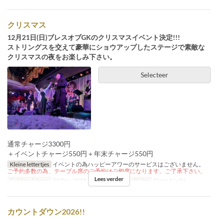
クリスマス
12月21日(日)ブレスオブGKのクリスマスイベント決定!!!
ストリングスを交えて豪華にショウアップしたステージで素敵な
クリスマスの夜をお楽しみ下さい。
Selecteer
通常チャージ3300円
＋イベントチャージ550円＋年末チャージ550円
Kleine lettertjes
イベントの為ハッピーアワーのサービスはございません。
ご予約多数の為、テーブル席のご予約はご相席になります。ご了承下さい。
Lees verder
Geldige datums
21 Dec, 2025
Dagen
Zo
Maaltijden
Diner, Nacht
カウントダウン2026!!