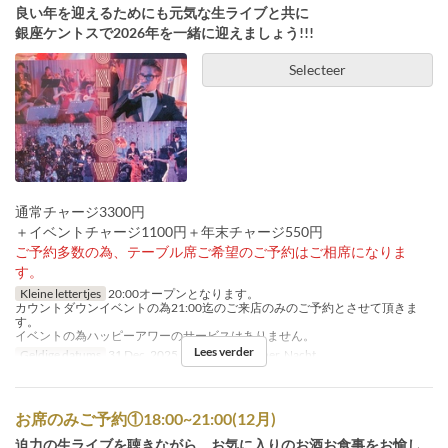
良い年を迎えるためにも元気な生ライブと共に
銀座ケントスで2026年を一緒に迎えましょう!!!
Selecteer
通常チャージ3300円
＋イベントチャージ1100円＋年末チャージ550円
ご予約多数の為、テーブル席ご希望のご予約はご相席になりま
す。
Kleine lettertjes
20:00オープンとなります。
カウントダウンイベントの為21:00迄のご来店のみのご予約とさせて頂きま
す。
イベントの為ハッピーアワーのサービスはありません。
Lees verder
Geldige datums
31 Dec, 2025
Maaltijden
Diner, Nacht
お席のみご予約①18:00~21:00(12月)
迫力の生ライブを聴きながら、お気に入りのお酒お食事をお愉し