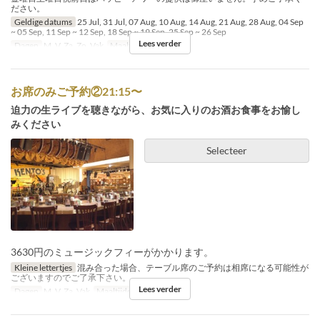
ださい。
Geldige datums
25 Jul, 31 Jul, 07 Aug, 10 Aug, 14 Aug, 21 Aug, 28 Aug, 04 Sep
~ 05 Sep, 11 Sep ~ 12 Sep, 18 Sep ~ 19 Sep, 25 Sep ~ 26 Sep
Lees verder
Dagen
M, V, Za, Zo, Vak
Maaltijden
Diner
お席のみご予約②21:15〜
迫力の生ライブを聴きながら、お気に入りのお酒お食事をお愉し
みください
Selecteer
3630円のミュージックフィーがかかります。
Kleine lettertjes
混み合った場合、テーブル席のご予約は相席になる可能性が
ございますのでご了承下さい。
Lees verder
Dagen
M, V, Za, Vak
Maaltijden
Nacht