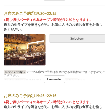
お席のみご予約①19:30~22:15
※貸し切りパーティの為オープン時間が19:30となります。
迫力の生ライブを聴きながら、お気に入りのお酒お食事をお愉し
みください。
Selecteer
Kleine lettertjes
テーブル席のご予約は相席になる可能性がございますのでご
了承下さい。
Lees verder
Geldige datums
07 Mrt, 31 Okt
Dagen
Za
Maaltijden
Diner
お席のみご予約①19:45~22:15
※貸し切りパーティの為オープン時間が19:45となります。
迫力の生ライブを聴きながら、お気に入りのお酒お食事をお愉し