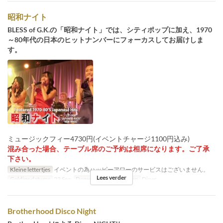
昭和ナイト
BLESS of G.K.の「昭和ナイト」では、シティポップに加え、1970
～80年代の日本のヒットナンバーにフォーカスしてお届けしま
す。
ミュージックフィー4730円(イベントチャージ1100円込み)
混み合った場合、テーブル席のご予約は相席になります。ご了承
下さい。
Kleine lettertjes
イベントの為ハッピーアワーのサービスはございません。
Lees verder
Geldige datums
23 Sep
Dagen
Vak
Maaltijden
Diner
Brotherhood Disco Night