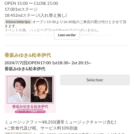
OPEN 15:00 〜 CLOSE 21:00
17:001stステージ
18:452ndステージ(入れ替え無し)
Kleine lettertjes
オープン15:30より16:30迄のご来店の受け付けとさせて頂
きます。
イベントの為、ハッピーアワーのサービスはございません。
Lees verder
Geldige datums
29 Dec, 2024
Dagen
Zo
Maaltijden
Diner, Nacht
香坂みゆき&松本伊代
2024/7/7(日)OPEN17:00 1st18:30~ 2st 20:15~
香坂みゆき&松本伊代
Selecteer
ミュージックフィー¥8,250(通常ミュージックチャージ含む)
※ご飲食代及び税、サービス料10%別途