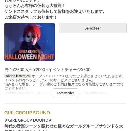
もちろんお客様の仮装も大歓迎！
ケントススタッフも仮装して皆様をお迎えいたします。
ご来店お待ちしております！
Selecteer
男性¥2500 女性¥2000 +イベントチャージ¥500
Kleine lettertjes
オープン18:00~19:30までのご来店とさせていただきます。
イベントの為ハッピーアワーのサービスはございません。
混み合った場合、テーブル席のご予約は相席になる可能性がございますので
ご了承下さい。
Lees verder
Geldige datums
31 Okt, 2020
Maaltijden
Diner
Bestellimiet
1 ~
GIRL GROUP SOUND
★GIRL GROUP DOUND★
時代の音楽シーンを賑わせた様々なガールグループサウンドを大