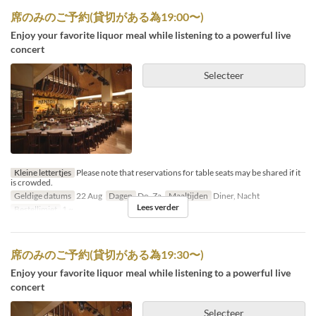
席のみのご予約(貸切がある為19:00〜)
Enjoy your favorite liquor meal while listening to a powerful live
concert
Selecteer
Kleine lettertjes
Please note that reservations for table seats may be shared if it
is crowded.
Geldige datums
22 Aug
Dagen
Do, Za
Maaltijden
Diner, Nacht
Lees verder
Bestellimiet
1 ~
席のみのご予約(貸切がある為19:30〜)
Enjoy your favorite liquor meal while listening to a powerful live
concert
Selecteer