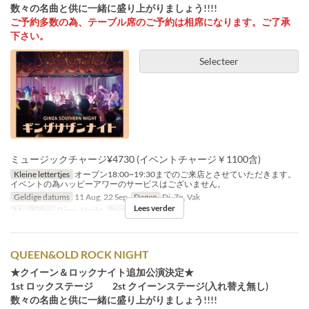
数々の名曲と供に一緒に盛り上がりましょう!!!!
ご予約多数の為、テーブル席のご予約は相席になります。ご了承
下さい。
Selecteer
ミュージックチャージ¥4730 (イベントチャージ￥1100含)
Kleine lettertjes
オープン18:00~19:30までのご来店とさせていただきます。
イベントの為ハッピーアワーのサービスはございません。
Geldige datums
11 Aug, 22 Sep
Dagen
Di, Zo, Vak
Lees verder
Maaltijden
Diner, Nacht
Bestellimiet
1 ~
QUEEN&OLD ROCK NIGHT
★クイーン＆ロックナイト追加公演決定★
1st ロックステージ 2st クイーンステージ(入れ替え無し)
数々の名曲と供に一緒に盛り上がりましょう!!!!