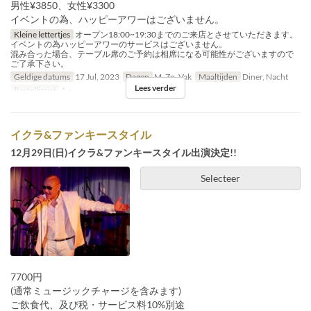
男性¥3850、女性¥3300
イベントの為、ハッピーアワーはございません。
Kleine lettertjes
オープン18:00~19:30までのご来店とさせていただきます。
イベントの為ハッピーアワーのサービスはございません。
混み合った場合、テーブル席のご予約は相席になる可能性がございますので
ご了承下さい。
Geldige datums
17 Jul, 2023
Dagen
M, Zo, Vak
Maaltijden
Diner, Nacht
Lees verder
Bestellimiet
1 ~
イクラ&ファンキースタイル
12月29日(日)イクラ&ファンキースタイル出演決定!!
Selecteer
7700円
(通常ミュージックチャージを含みます)
ご飲食代、及び税・サービス料10%別途