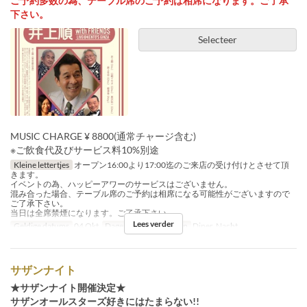
ご予約多数の為、テーブル席のご予約は相席になります。ご了承
下さい。
Selecteer
MUSIC CHARGE ¥ 8800(通常チャージ含む)
※ご飲食代及びサービス料10%別途
Kleine lettertjes
オープン16:00より17:00迄のご来店の受け付けとさせて頂
きます。
イベントの為、ハッピーアワーのサービスはございません。
混み合った場合、テーブル席のご予約は相席になる可能性がございますので
ご了承下さい。
当日は全席禁煙になります。ご了承下さい。
Lees verder
Geldige datums
04 Okt
Dagen
Zo
Maaltijden
Diner, Nacht
サザンナイト
★サザンナイト開催決定★
サザンオールスターズ好きにはたまらない!!