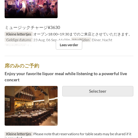
ミュージックチャージ¥3630
Kleine lettertjes
オープン18:00~19:30までのご来店とさせていただきます。
Geldige datums
23 Aug, 06 Sep, 11 Okt
Maaltijden
Diner, Nacht
Lees verder
Bestellimiet
1 ~
席のみのご予約
Enjoy your favorite liquor meal while listening to a powerful live
concert
Selecteer
Kleine lettertjes
Please note that reservations for table seats may be shared if it