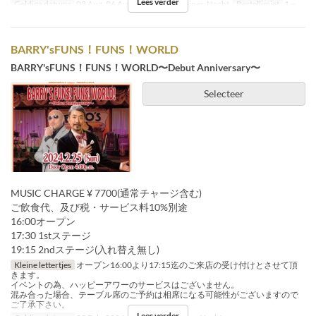
Lees verder
Geldige datums
03 Aug, 06 Aug
Maaltijden
Diner, Nacht
Bestellimiet
1 ~
BARRY'sFUNS！FUNS！WORLD
BARRY'sFUNS！FUNS！WORLD〜Debut Anniversary〜
Selecteer
MUSIC CHARGE ¥ 7700(通常チャージ含む)
ご飲食代、及び税・サービス料10%別途
16:00オープン
17:30 1stステージ
19:15 2ndステージ(入れ替え無し)
Kleine lettertjes
オープン16:00より17:15迄のご来店の受け付けとさせて頂
きます。
イベントの為、ハッピーアワーのサービスはございません。
混み合った場合、テーブル席のご予約は相席になる可能性がございますので
ご了承下さい。
Lees verder