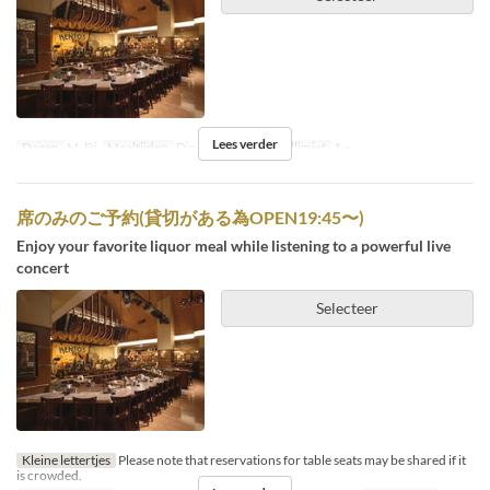
Lees verder
Dagen
M, Di
Maaltijden
Diner, Nacht
Bestellimiet
1 ~
席のみのご予約(貸切がある為OPEN19:45〜)
Enjoy your favorite liquor meal while listening to a powerful live
concert
Selecteer
Kleine lettertjes
Please note that reservations for table seats may be shared if it
is crowded.