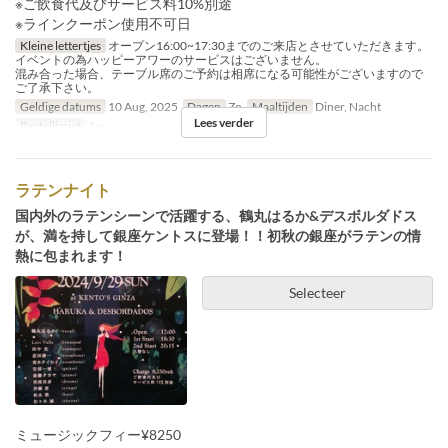
※ご飲食代及びサービス料10%別途
※ラインクーポン使用不可日
Kleine lettertjes
オープン16:00~17:30までのご来店とさせていただきます。
イベントの為ハッピーアワーのサービスはございません。
混み合った場合、テーブル席のご予約は相席になる可能性がございますので
ご了承下さい。
Geldige datums
10 Aug, 2025
Dagen
Zo
Maaltijden
Diner, Nacht
Lees verder
Bestellimiet
1 ~
ラテンナイト
国内外のラテンシーンで活躍する、鶴丸はるか&デスボルダドス
が、満を持して銀座ケントスに登場！！初秋の銀座がラテンの情
熱に包まれます！
Selecteer
ミュージックフィー¥8250