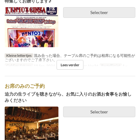
特集してお贈りします♪
Selecteer
Kleine lettertjes
混み合った場合、テーブル席のご予約は相席になる可能性が
ございますのでご了承下さい。
Lees verder
Geldige datums
15 Sep, 2024
Maaltijden
Diner, Nacht
Bestellimiet
1 ~
お席のみのご予約
迫力の生ライブを聴きながら、お気に入りのお酒お食事をお愉し
みください
Selecteer