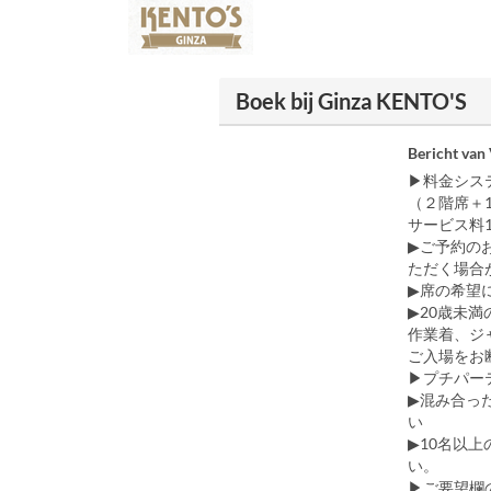
Boek bij Ginza KENTO'S
Bericht van
▶︎料金シ
（２階席＋1
サービス料10
▶ご予約の
ただく場合
▶席の希望
▶︎20歳未
作業着、ジ
ご入場をお
▶︎プチパ
▶︎混み合
▶︎10名
い。
▶︎ご要望