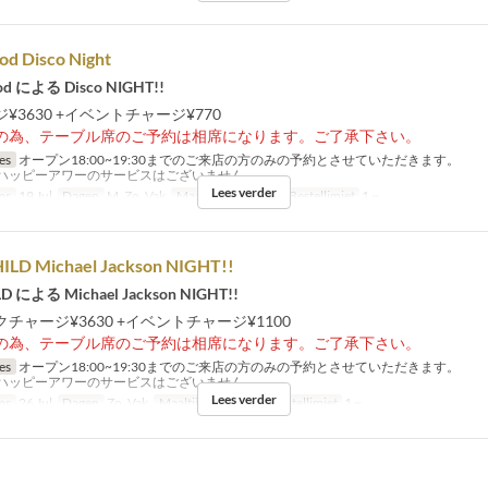
od Disco Night
od による Disco NIGHT!!
¥3630 +イベントチャージ¥770
の為、テーブル席のご予約は相席になります。ご了承下さい。
jes
オープン18:00~19:30までのご来店の方のみの予約とさせていただきます。
ハッピーアワーのサービスはございません。
Lees verder
ms
19 Jul
Dagen
M, Zo, Vak
Maaltijden
Diner
Bestellimiet
1 ~
LD Michael Jackson NIGHT!!
D による Michael Jackson NIGHT!!
チャージ¥3630 +イベントチャージ¥1100
の為、テーブル席のご予約は相席になります。ご了承下さい。
jes
オープン18:00~19:30までのご来店の方のみの予約とさせていただきます。
ハッピーアワーのサービスはございません。
Lees verder
ms
26 Jul
Dagen
Zo, Vak
Maaltijden
Diner
Bestellimiet
1 ~