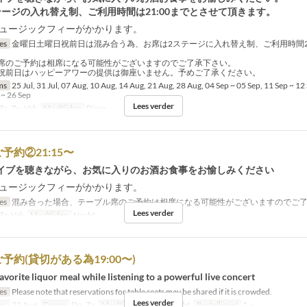
テージの入れ替え制、ご利用時間は21:00までとさせて頂きます。
のミュージックフィーがかかります。
jes
金曜日土曜日祝前日は混み合う為、お席は2ステージに入れ替え制、ご利用時間21
。
席のご予約は相席になる可能性がございますのでご了承下さい。
祝前日はハッピーアワーの提供は御座いません。予めご了承ください。
ms
25 Jul, 31 Jul, 07 Aug, 10 Aug, 14 Aug, 21 Aug, 28 Aug, 04 Sep ~ 05 Sep, 11 Sep ~ 12
 ~ 26 Sep
Lees verder
Za, Zo, Vak
Maaltijden
Diner
予約②21:15〜
イブを聴きながら、お気に入りのお酒お食事をお愉しみください
のミュージックフィーがかかります。
jes
混み合った場合、テーブル席のご予約は相席になる可能性がございますのでご
Lees verder
Za, Vak
Maaltijden
Nacht
予約(貸切がある為19:00〜)
avorite liquor meal while listening to a powerful live concert
jes
Please note that reservations for table seats may be shared if it is crowded.
Lees verder
ms
22 Aug
Dagen
Do, Za
Maaltijden
Diner, Nacht
Bestellimiet
1 ~