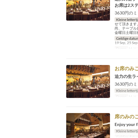
お席は2ス
3630円
Kleine lettert
せて頂きます
尚、テーブル
金曜日土曜日
Geldige datu
19 Sep, 25 Sep
Dagen
M, V, 
お席のみご
迫力の生ラ
3630円
Kleine lettert
Dagen
M, V, 
席のみのご
Enjoy your f
Kleine lettert
Geldige datu