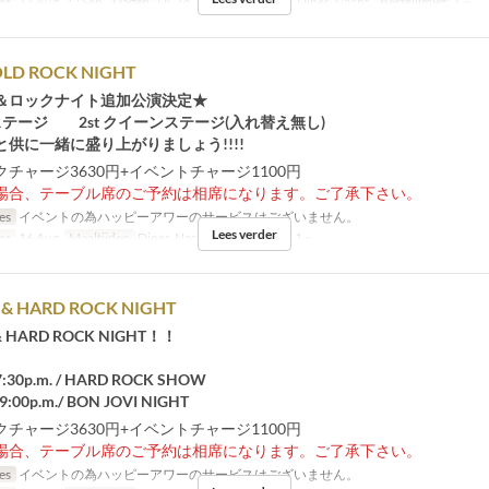
ms
11 Aug, 22 Sep
Dagen
Di, Zo, Vak
Maaltijden
Diner, Nacht
Bestellimiet
1 ~
LD ROCK NIGHT
＆ロックナイト追加公演決定★
クステージ 2st クイーンステージ(入れ替え無し)
供に一緒に盛り上がりましょう!!!!
チャージ3630円+イベントチャージ1100円
場合、テーブル席のご予約は相席になります。ご了承下さい。
jes
イベントの為ハッピーアワーのサービスはございません。
Lees verder
ms
16 Aug
Maaltijden
Diner, Nacht
Bestellimiet
1 ~
 & HARD ROCK NIGHT
 & HARD ROCK NIGHT！！
7:30p.m. / HARD ROCK SHOW
:00p.m./ BON JOVI NIGHT
チャージ3630円+イベントチャージ1100円
場合、テーブル席のご予約は相席になります。ご了承下さい。
jes
イベントの為ハッピーアワーのサービスはございません。