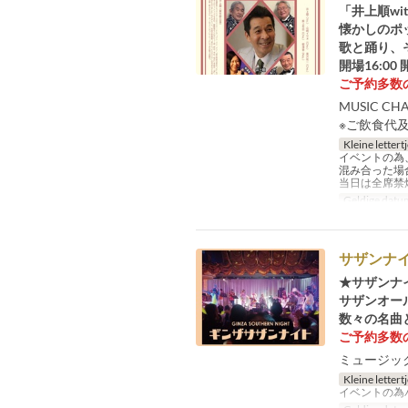
「井上順wi
懐かしのポ
歌と踊り、
開場16:00 
ご予約多数
MUSIC CH
※ご飲食代
Kleine lettert
イベントの為
混み合った場
当日は全席禁
Geldige datu
サザンナ
★サザンナ
サザンオー
数々の名曲と
ご予約多数
ミュージック
Kleine lettert
イベントの為