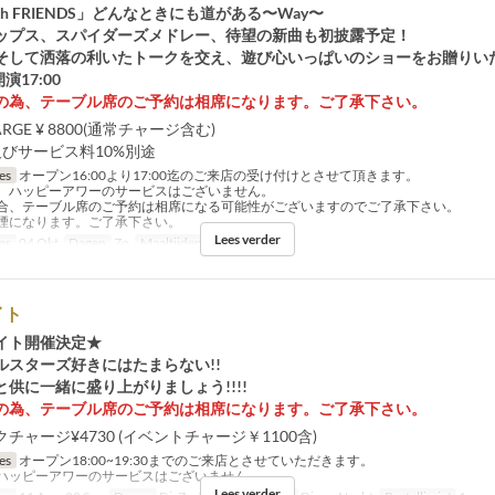
th FRIENDS」どんなときにも道がある〜Way〜
ップス、スパイダーズメドレー、待望の新曲も初披露予定！
そして洒落の利いたトークを交え、遊び心いっぱいのショーをお贈りい
開演17:00
の為、テーブル席のご予約は相席になります。ご了承下さい。
ARGE ¥ 8800(通常チャージ含む)
及びサービス料10%別途
jes
オープン16:00より17:00迄のご来店の受け付けとさせて頂きます。
、ハッピーアワーのサービスはございません。
合、テーブル席のご予約は相席になる可能性がございますのでご了承下さい。
煙になります。ご了承下さい。
Lees verder
ms
04 Okt
Dagen
Zo
Maaltijden
Diner, Nacht
イト
イト開催決定★
ルスターズ好きにはたまらない!!
供に一緒に盛り上がりましょう!!!!
の為、テーブル席のご予約は相席になります。ご了承下さい。
チャージ¥4730 (イベントチャージ￥1100含)
jes
オープン18:00~19:30までのご来店とさせていただきます。
ハッピーアワーのサービスはございません。
Lees verder