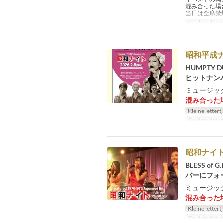
混み合った場
当日は全席禁
Geldige datu
昭和平成
HUMPTY
ヒットナン
ミュージック
混み合った
Kleine lettert
Geldige datu
昭和ナイ
BLESS 
バーにフォ
ミュージック
混み合った
Kleine lettert
Geldige datu