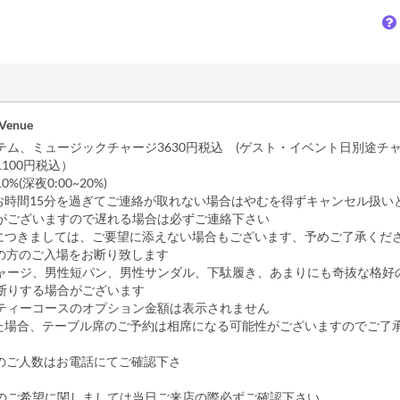
 Venue
ステム、ミュージックチャージ3630円税込 (ゲスト・イベント日別途チ
100円税込）
%(深夜0:00~20%)
お時間15分を過ぎてご連絡が取れない場合はやむを得ずキャンセル扱い
がございますので遅れる場合は必ずご連絡下さい
につきましては、ご要望に添えない場合もございます、予めご了承くだ
満の方のご入場をお断り致します
ャージ、男性短パン、男性サンダル、下駄履き、あまりにも奇抜な格好
断りする場合がございます
ーティーコースのオプション金額は表示されません
った場合、テーブル席のご予約は相席になる可能性がございますのでご了
い
以上のご人数はお電話にてご確認下さ
欄のご希望に関しましては当日ご来店の際必ずご確認下さい。