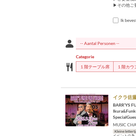
▶︎その他
Ik beves
Categorie
１階テーブル席
１階カウ
イクラ佐
BARR‘YS 
Ikura&Funk
SpecialGue
MUSIC CH
Kleine lettert
イベントの為