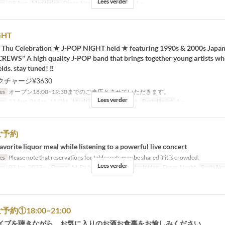
Lees verder
ms
09 Aug
Maaltijden
Diner, Nacht
Bestellimiet
1 ~
GHT
 Thu Celebration ★ J-POP NIGHT held ★ featuring 1990s & 2000s Japa
CREWS" A high quality J-POP band that brings together young artists who
lds. stay tuned! ︎‼ ︎
チャージ¥3630
jes
オープン18:00~19:30までのご来店とさせていただきます。
Lees verder
ms
23 Aug, 06 Sep, 11 Okt
Maaltijden
Diner, Nacht
Bestellimiet
1 ~
ご予約
avorite liquor meal while listening to a powerful live concert
jes
Please note that reservations for table seats may be shared if it is crowded.
Lees verder
ms
03 Jan, 2023 ~
Dagen
M, Di, W, Do, Zo, Vak
Maaltijden
Diner, Nacht
Bestellim
約①18:00~21:00
イブを聴きながら、お気に入りのお酒お食事をお愉しみください。