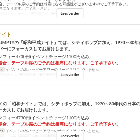
合、テーブル席のご予約は相席になる可能性がございますのでご了承下さい。
煙になります。ご了承下さい。
Lees verder
ms
13 Sep, 27 Sep
Dagen
Zo
Maaltijden
Diner
ナイト
 DUMPTYの「昭和平成ナイト」では、シティポップに加え、1970～80
バーにフォーカスしてお届けします。
フィー4730円(イベントチャージ1100円込み)
場合、テーブル席のご予約は相席になります。ご了承下さい。
jes
イベントの為ハッピーアワーのサービスはございません。
Lees verder
ms
02 Aug
Dagen
Zo
Maaltijden
Diner
ト
of G.K.の「昭和ナイト」では、シティポップに加え、1970～80年代の日
ーカスしてお届けします。
フィー4730円(イベントチャージ1100円込み)
場合、テーブル席のご予約は相席になります。ご了承下さい。
jes
イベントの為ハッピーアワーのサービスはございません。
Lees verder
ms
23 Sep
Dagen
Vak
Maaltijden
Diner