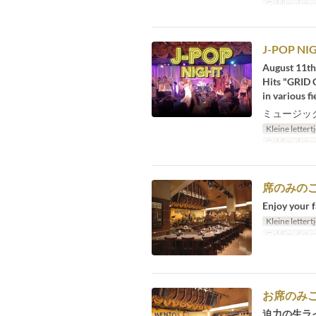
Geldige datu
J-POP NI
August 11th
Hits "GRID 
in various fie
ミュージック
Kleine lettert
Geldige datu
席のみの
Enjoy your f
Kleine lettert
Geldige datu
お席のみご予
迫力の生ラ