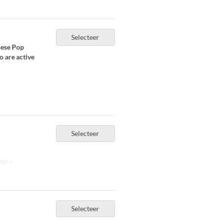
Selecteer
nese Pop
 are active
Selecteer
iet
1 ~
Selecteer