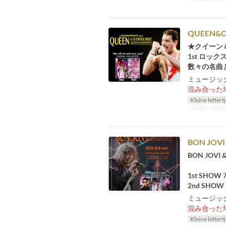
Geldige datu
QUEEN&O
★クイーン
1st ロッ
数々の名曲と
ミュージック
混み合った
Kleine lettert
Geldige datu
BON JOVI
BON JOVI
1st SHOW 
2nd SHOW 9
ミュージック
混み合った
Kleine lettert