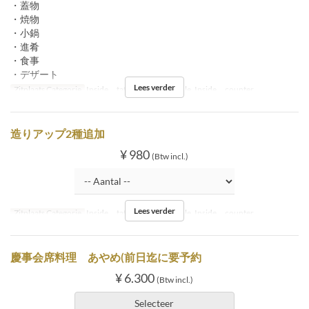
・蓋物
・焼物
・小鍋
・進肴
・食事
・デザート
Lees verder
Zitplaats Categorie
Inside tatami, Inside table, Inside counter
造りアップ2種追加
¥ 980
(Btw incl.)
Lees verder
Zitplaats Categorie
Inside tatami, Inside table, Inside counter
慶事会席料理 あやめ(前日迄に要予約
¥ 6.300
(Btw incl.)
Selecteer