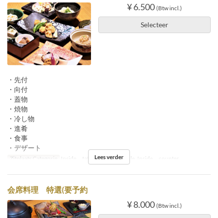
¥ 6.500
(Btw incl.)
Selecteer
・先付
・向付
・蓋物
・焼物
・冷し物
・進肴
・食事
・デザート
Lees verder
Zitplaats Categorie
Inside tatami, Inside table, Inside counter
会席料理 特選(要予約
¥ 8.000
(Btw incl.)