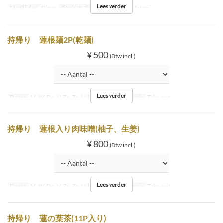
Lees verder
Maaltijden
Diner
Zitplaats Categorie
Inside tatami
持帰り 蓮根麺2P(乾麺)
¥ 500
(Btw incl.)
Lees verder
Dagen
M, W, Do, V, Za, Zo, Vak
Zitplaats Categorie
Take-out
持帰り 蓮根入り肉味噌(柚子、生姜)
¥ 800
(Btw incl.)
Lees verder
Dagen
M, W, Do, V, Za, Zo, Vak
Zitplaats Categorie
Take-out
持帰り 蓮の葉茶(11P入り)