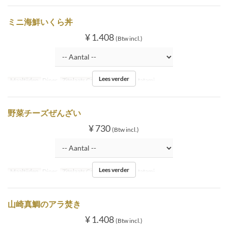
ミニ海鮮いくら丼
¥ 1.408
(Btw incl.)
Lees verder
Maaltijden
Diner
Zitplaats Categorie
Inside tatami
野菜チーズぜんざい
¥ 730
(Btw incl.)
Lees verder
Maaltijden
Diner
Zitplaats Categorie
Inside tatami
山崎真鯛のアラ焚き
¥ 1.408
(Btw incl.)