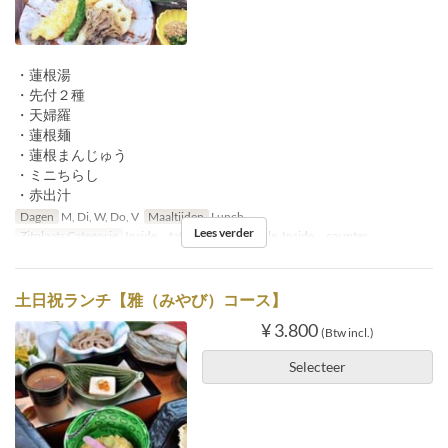
・蓮根湯
・先付２種
・天婦羅
・蓮根麺
・蓮根まんじゅう
・ミニちらし
・赤出汁
Dagen
M, Di, W, Do, V
Maaltijden
Lunch
Lees verder
Zitplaats Categorie
Inside tatami, Inside table, Inside counter
土日祝ランチ【雅（みやび）コース】
¥ 3.800
(Btw incl.)
Selecteer