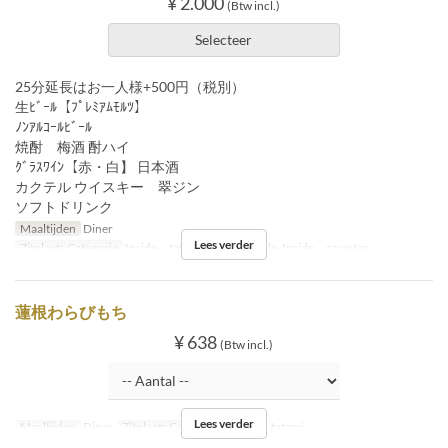
¥ 2.000
(Btw incl.)
Selecteer
25分延長はお一人様+500円（税別）
生ﾋﾞｰﾙ【ﾌﾟﾚﾐｱﾑﾓﾙﾂ】
ﾉﾝｱﾙｺｰﾙﾋﾞｰﾙ
焼酎 梅酒 酎ハイ
ｸﾞﾗｽﾜｲﾝ【赤・白】 日本酒
カクテル ウイスキー 翠ジン
ソフトドリンク
Maaltijden
Diner
Lees verder
Zitplaats Categorie
Inside tatami, Inside table, Inside counter
蓮根わらびもち
¥ 638
(Btw incl.)
Lees verder
Maaltijden
Diner
Zitplaats Categorie
Inside tatami