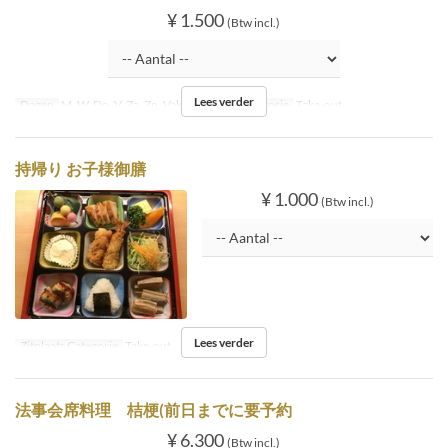
¥ 1.500
(Btw incl.)
Lees verder
Dagen
M, W, Do, V, Za, Zo, Vak
Zitplaats Categorie
Take-out
持帰り お子様御膳
¥ 1.000
(Btw incl.)
Lees verder
Zitplaats Categorie
Take-out
法事会席料理 桔梗(前日までに要予約
¥ 6.300
(Btw incl.)