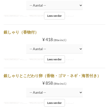
Lees verder
Maaltijden
Diner
Zitplaats Categorie
Inside tatami
銀しゃり（香物付）
¥ 418
(Btw incl.)
Lees verder
Maaltijden
Diner
Zitplaats Categorie
Inside tatami
銀しゃりとこだわり卵（香物・ゴマ・ネギ・海苔付き）
¥ 858
(Btw incl.)
Lees verder
Maaltijden
Diner
Zitplaats Categorie
Inside tatami