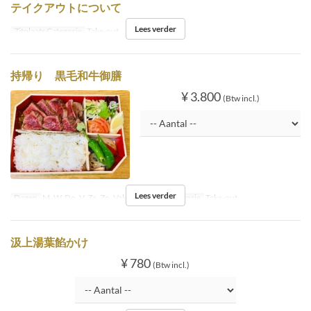
テイクアウトについて
Lees verder
Zitplaats Categorie
Take-out
持帰り 黒毛和牛御膳
¥ 3.800
(Btw incl.)
Lees verder
Dagen
M, W, Do, V, Za, Zo, Vak
Zitplaats Categorie
Take-out
汲上湯葉餡かけ
¥ 780
(Btw incl.)