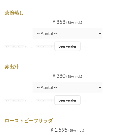
茶碗蒸し
¥ 858
(Btw incl.)
Lees verder
Maaltijden
Diner
Zitplaats Categorie
Inside tatami
赤出汁
¥ 380
(Btw incl.)
Lees verder
Maaltijden
Diner
Zitplaats Categorie
Inside tatami
ローストビーフサラダ
¥ 1.595
(Btw incl.)