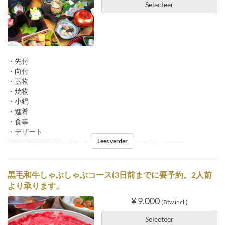
Selecteer
・先付
・向付
・蓋物
・焼物
・小鍋
・進肴
・食事
・デザート
Lees verder
Zitplaats Categorie
Inside tatami, Inside table, Inside counter
黒毛和牛しゃぶしゃぶコース(3日前までに要予約。2人前
より承ります。
¥ 9.000
(Btw incl.)
Selecteer