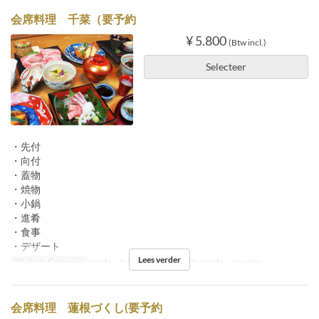
会席料理 千菜（要予約
¥ 5.800
(Btw incl.)
Selecteer
・先付
・向付
・蓋物
・焼物
・小鍋
・進肴
・食事
・デザート
Lees verder
Zitplaats Categorie
Inside tatami, Inside table, Inside counter
会席料理 蓮根づくし(要予約