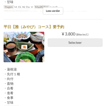
・甘味
Dagen
M, Di, W, Do, V
Maaltijden
Lunch
Lees verder
Zitplaats Categorie
Inside tatami, Inside table, Inside counter
平日【雅（みやび）コース】要予約
¥ 3.800
(Btw incl.)
Selecteer
・蓮根湯
・先付１種
・向付
・蓋物
・合肴
・進肴
・食事
・甘味