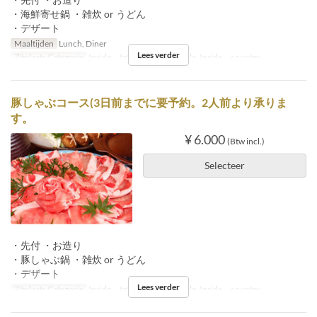
・海鮮寄せ鍋 ・雑炊 or うどん
・デザート
Maaltijden
Lunch, Diner
Lees verder
Zitplaats Categorie
Inside tatami, Inside table, Inside counter
豚しゃぶコース(3日前までに要予約。2人前より承りま
す。
¥ 6.000
(Btw incl.)
Selecteer
・先付 ・お造り
・豚しゃぶ鍋 ・雑炊 or うどん
・デザート
Lees verder
Zitplaats Categorie
Inside tatami, Inside table, Inside counter