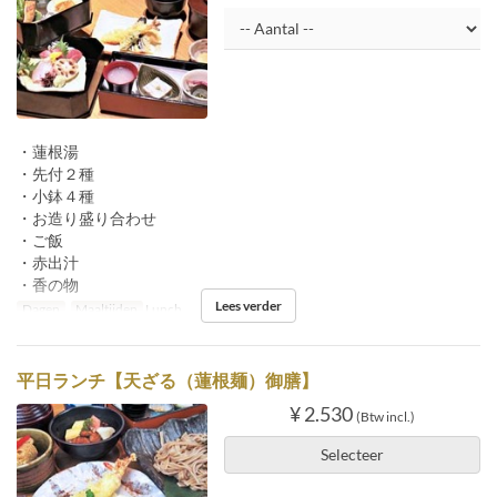
・蓮根湯
・先付２種
・小鉢４種
・お造り盛り合わせ
・ご飯
・赤出汁
・香の物
Lees verder
Dagen
Maaltijden
Lunch
平日ランチ【天ざる（蓮根麺）御膳】
¥ 2.530
(Btw incl.)
Selecteer