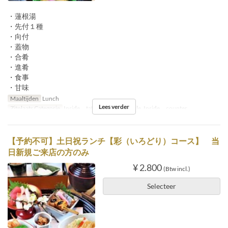
・蓮根湯
・先付１種
・向付
・蓋物
・合肴
・進肴
・食事
・甘味
Maaltijden
Lunch
Lees verder
Zitplaats Categorie
Inside tatami, Inside table, Inside counter
【予約不可】土日祝ランチ【彩（いろどり）コース】 当
日新規ご来店の方のみ
¥ 2.800
(Btw incl.)
Selecteer