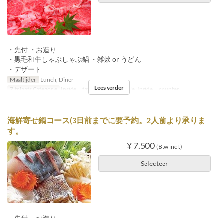
・先付 ・お造り
・黒毛和牛しゃぶしゃぶ鍋 ・雑炊 or うどん
・デザート
Maaltijden
Lunch, Diner
Lees verder
Zitplaats Categorie
Inside tatami, Inside table, Inside counter
海鮮寄せ鍋コース(3日前までに要予約。2人前より承りま
す。
¥ 7.500
(Btw incl.)
Selecteer
・先付 ・お造り