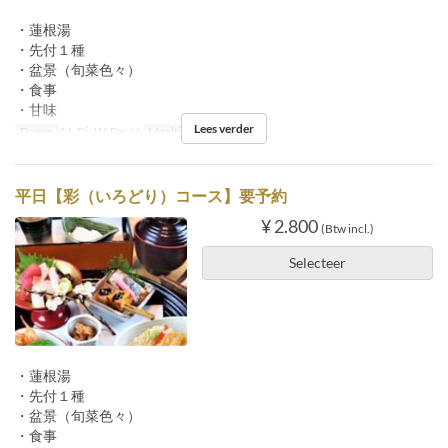
・蓮根湯
・先付１種
・盆景（旬菜色々）
・食事
・甘味
Lees verder
Dagen
M, Di, W, Do, V
Maaltijden
Lunch
平日【彩（いろどり）コース】要予約
¥ 2.800
(Btw incl.)
Selecteer
・蓮根湯
・先付１種
・盆景（旬菜色々）
・食事