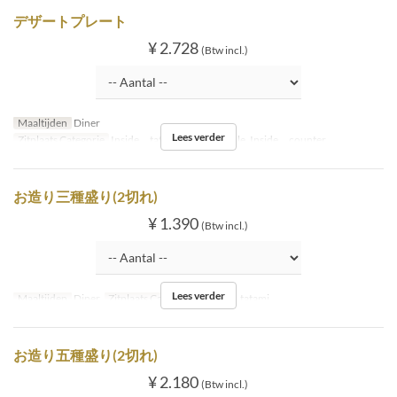
デザートプレート
¥ 2.728
(Btw incl.)
Maaltijden
Diner
Lees verder
Zitplaats Categorie
Inside tatami, Inside table, Inside counter
お造り三種盛り(2切れ)
¥ 1.390
(Btw incl.)
Lees verder
Maaltijden
Diner
Zitplaats Categorie
Inside tatami
お造り五種盛り(2切れ)
¥ 2.180
(Btw incl.)