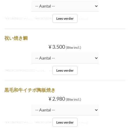
Lees verder
Maaltijden
Diner
Zitplaats Categorie
Inside tatami
祝い焼き鯛
¥ 3.500
(Btw incl.)
Lees verder
Zitplaats Categorie
Inside tatami
黒毛和牛イチボ陶板焼き
¥ 2.980
(Btw incl.)
Lees verder
Maaltijden
Diner
Zitplaats Categorie
Inside tatami