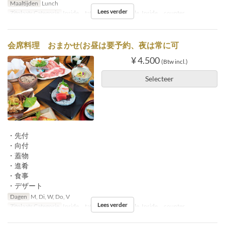
Maaltijden
Lunch
Lees verder
Zitplaats Categorie
Inside tatami, Inside table, Inside counter
会席料理 おまかせ(お昼は要予約、夜は常に可
¥ 4.500
(Btw incl.)
Selecteer
・先付
・向付
・蓋物
・進肴
・食事
・デザート
Dagen
M, Di, W, Do, V
Lees verder
Zitplaats Categorie
Inside tatami, Inside table, Inside counter