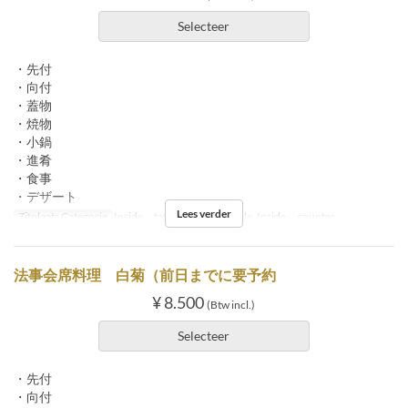
Selecteer
・先付
・向付
・蓋物
・焼物
・小鍋
・進肴
・食事
・デザート
Lees verder
Zitplaats Categorie
Inside tatami, Inside table, Inside counter
法事会席料理 白菊（前日までに要予約
¥ 8.500
(Btw incl.)
Selecteer
・先付
・向付