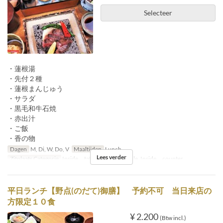
Selecteer
・蓮根湯
・先付２種
・蓮根まんじゅう
・サラダ
・黒毛和牛石焼
・赤出汁
・ご飯
・香の物
Dagen
M, Di, W, Do, V
Maaltijden
Lunch
Lees verder
Zitplaats Categorie
Inside tatami, Inside table, Inside counter
平日ランチ【野点(のだて)御膳】 予約不可 当日来店の
方限定１０食
¥ 2.200
(Btw incl.)