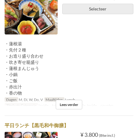
Selecteer
・蓮根湯
・先付２種
・お造り盛り合わせ
・吹き寄せ籠盛り
・蓮根まんじゅう
・小鍋
・ご飯
・赤出汁
・香の物
Dagen
M, Di, W, Do, V
Maaltijden
Lunch
Lees verder
Zitplaats Categorie
Inside tatami, Inside table, Inside counter
平日ランチ【黒毛和牛御膳】
¥ 3.800
(Btw incl.)