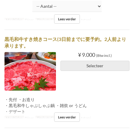
Lees verder
Maaltijden
Diner
Zitplaats Categorie
Inside tatami
黒毛和牛すき焼きコース(3日前までに要予約。2人前より
承ります。
¥ 9.000
(Btw incl.)
Selecteer
・先付 ・お造り
・黒毛和牛しゃぶしゃぶ鍋 ・雑炊 or うどん
・デザート
Lees verder
Maaltijden
Diner
Zitplaats Categorie
Inside tatami