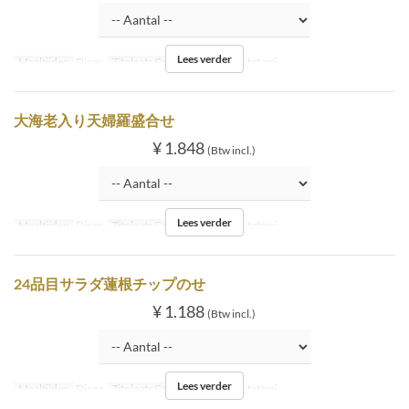
Lees verder
Maaltijden
Diner
Zitplaats Categorie
Inside tatami
大海老入り天婦羅盛合せ
¥ 1.848
(Btw incl.)
Lees verder
Maaltijden
Diner
Zitplaats Categorie
Inside tatami
24品目サラダ蓮根チップのせ
¥ 1.188
(Btw incl.)
Lees verder
Maaltijden
Diner
Zitplaats Categorie
Inside tatami