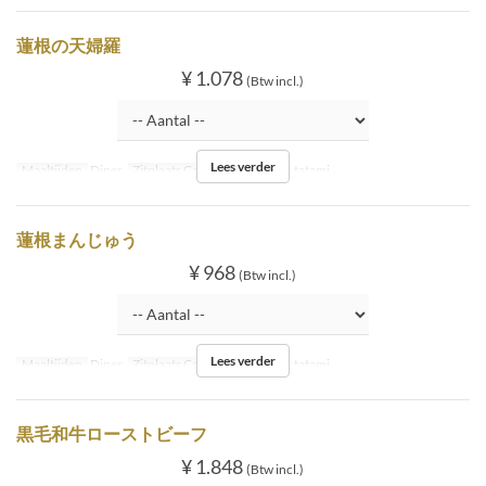
蓮根の天婦羅
¥ 1.078
(Btw incl.)
Lees verder
Maaltijden
Diner
Zitplaats Categorie
Inside tatami
蓮根まんじゅう
¥ 968
(Btw incl.)
Lees verder
Maaltijden
Diner
Zitplaats Categorie
Inside tatami
黒毛和牛ローストビーフ
¥ 1.848
(Btw incl.)