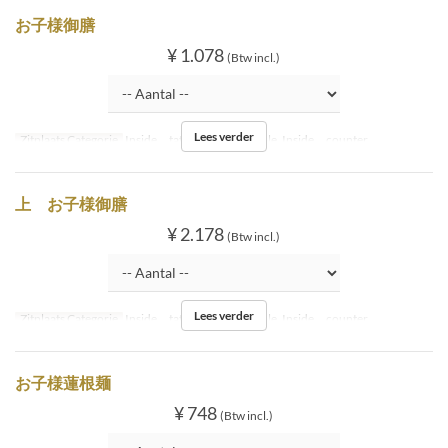
お子様御膳
¥ 1.078
(Btw incl.)
Lees verder
Zitplaats Categorie
Inside tatami, Inside table, Inside counter
上 お子様御膳
¥ 2.178
(Btw incl.)
Lees verder
Zitplaats Categorie
Inside tatami, Inside table, Inside counter
お子様蓮根麺
¥ 748
(Btw incl.)