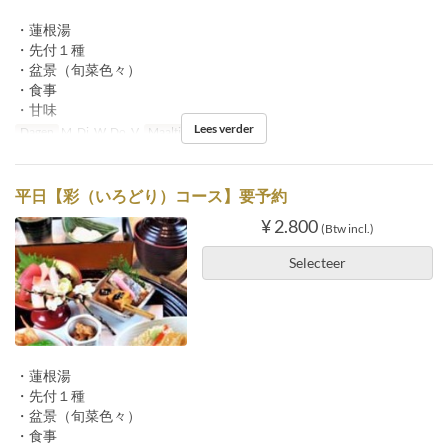
・蓮根湯
・先付１種
・盆景（旬菜色々）
・食事
・甘味
Lees verder
Dagen
M, Di, W, Do, V
Maaltijden
Lunch
平日【彩（いろどり）コース】要予約
¥ 2.800
(Btw incl.)
Selecteer
・蓮根湯
・先付１種
・盆景（旬菜色々）
・食事