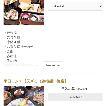
・蓮根湯
・先付２種
・小鉢４種
・お造り盛り合わせ
・ご飯
・赤出汁
・香の物
Lees verder
Dagen
Maaltijden
Lunch
平日ランチ【天ざる（蓮根麺）御膳】
¥ 2.530
(Btw incl.)
Selecteer