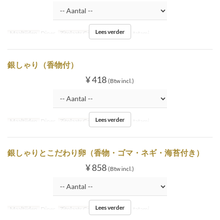
Lees verder
Maaltijden
Diner
Zitplaats Categorie
Inside tatami
銀しゃり（香物付）
¥ 418
(Btw incl.)
Lees verder
Maaltijden
Diner
Zitplaats Categorie
Inside tatami
銀しゃりとこだわり卵（香物・ゴマ・ネギ・海苔付き）
¥ 858
(Btw incl.)
Lees verder
Maaltijden
Diner
Zitplaats Categorie
Inside tatami