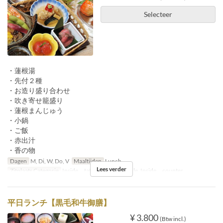
Selecteer
・蓮根湯
・先付２種
・お造り盛り合わせ
・吹き寄せ籠盛り
・蓮根まんじゅう
・小鍋
・ご飯
・赤出汁
・香の物
Dagen
M, Di, W, Do, V
Maaltijden
Lunch
Lees verder
Zitplaats Categorie
Inside tatami, Inside table, Inside counter
平日ランチ【黒毛和牛御膳】
¥ 3.800
(Btw incl.)