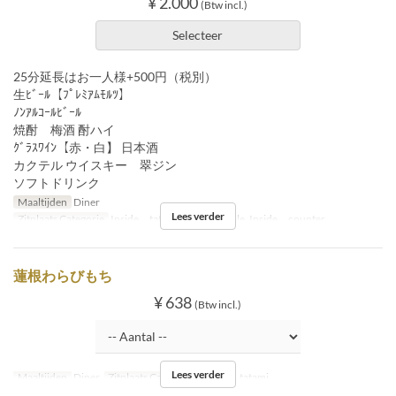
¥ 2.000
(Btw incl.)
Selecteer
25分延長はお一人様+500円（税別）
生ﾋﾞｰﾙ【ﾌﾟﾚﾐｱﾑﾓﾙﾂ】
ﾉﾝｱﾙｺｰﾙﾋﾞｰﾙ
焼酎 梅酒 酎ハイ
ｸﾞﾗｽﾜｲﾝ【赤・白】 日本酒
カクテル ウイスキー 翠ジン
ソフトドリンク
Maaltijden
Diner
Lees verder
Zitplaats Categorie
Inside tatami, Inside table, Inside counter
蓮根わらびもち
¥ 638
(Btw incl.)
Lees verder
Maaltijden
Diner
Zitplaats Categorie
Inside tatami