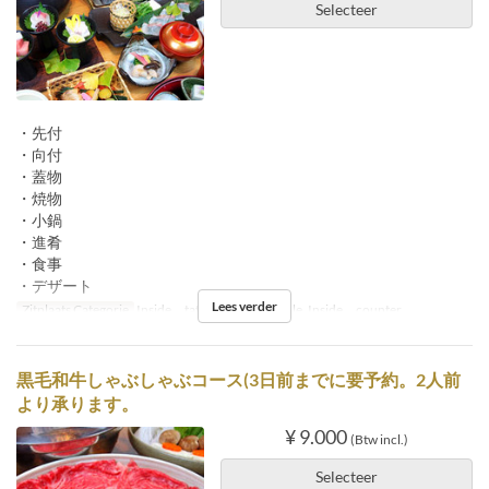
Selecteer
・先付
・向付
・蓋物
・焼物
・小鍋
・進肴
・食事
・デザート
Lees verder
Zitplaats Categorie
Inside tatami, Inside table, Inside counter
黒毛和牛しゃぶしゃぶコース(3日前までに要予約。2人前
より承ります。
¥ 9.000
(Btw incl.)
Selecteer