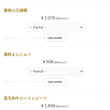
蓮根の天婦羅
¥ 1.078
(Btw incl.)
Lees verder
Maaltijden
Diner
Zitplaats Categorie
Inside tatami
蓮根まんじゅう
¥ 968
(Btw incl.)
Lees verder
Maaltijden
Diner
Zitplaats Categorie
Inside tatami
黒毛和牛ローストビーフ
¥ 1.848
(Btw incl.)