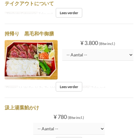
テイクアウトについて
Lees verder
Zitplaats Categorie
Take-out
持帰り 黒毛和牛御膳
¥ 3.800
(Btw incl.)
Lees verder
Dagen
M, W, Do, V, Za, Zo, Vak
Zitplaats Categorie
Take-out
汲上湯葉餡かけ
¥ 780
(Btw incl.)