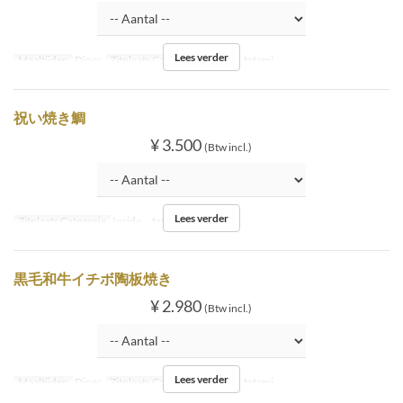
Lees verder
Maaltijden
Diner
Zitplaats Categorie
Inside tatami
祝い焼き鯛
¥ 3.500
(Btw incl.)
Lees verder
Zitplaats Categorie
Inside tatami
黒毛和牛イチボ陶板焼き
¥ 2.980
(Btw incl.)
Lees verder
Maaltijden
Diner
Zitplaats Categorie
Inside tatami