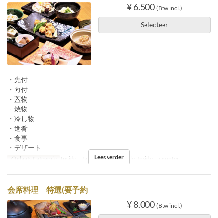
¥ 6.500
(Btw incl.)
Selecteer
・先付
・向付
・蓋物
・焼物
・冷し物
・進肴
・食事
・デザート
Lees verder
Zitplaats Categorie
Inside tatami, Inside table, Inside counter
会席料理 特選(要予約
¥ 8.000
(Btw incl.)