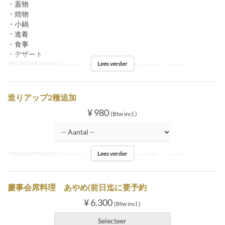
・蓋物
・焼物
・小鍋
・進肴
・食事
・デザート
Lees verder
Zitplaats Categorie
Inside tatami, Inside table, Inside counter
造りアップ2種追加
¥ 980
(Btw incl.)
Lees verder
Zitplaats Categorie
Inside tatami, Inside table, Inside counter
慶事会席料理 あやめ(前日迄に要予約
¥ 6.300
(Btw incl.)
Selecteer