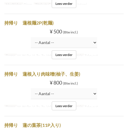
Lees verder
Maaltijden
Diner
Zitplaats Categorie
Inside tatami
持帰り 蓮根麺2P(乾麺)
¥ 500
(Btw incl.)
Lees verder
Dagen
M, W, Do, V, Za, Zo, Vak
Zitplaats Categorie
Take-out
持帰り 蓮根入り肉味噌(柚子、生姜)
¥ 800
(Btw incl.)
Lees verder
Dagen
M, W, Do, V, Za, Zo, Vak
Zitplaats Categorie
Take-out
持帰り 蓮の葉茶(11P入り)