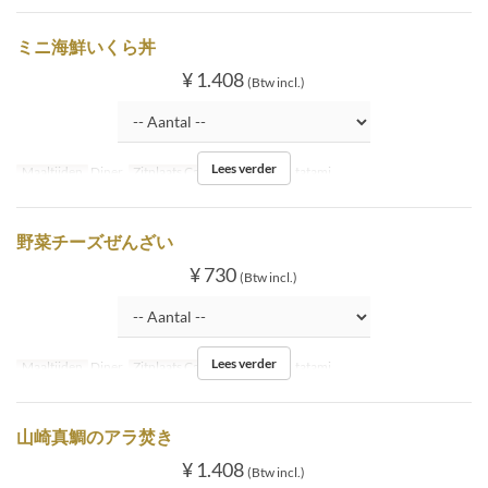
ミニ海鮮いくら丼
¥ 1.408
(Btw incl.)
Lees verder
Maaltijden
Diner
Zitplaats Categorie
Inside tatami
野菜チーズぜんざい
¥ 730
(Btw incl.)
Lees verder
Maaltijden
Diner
Zitplaats Categorie
Inside tatami
山崎真鯛のアラ焚き
¥ 1.408
(Btw incl.)