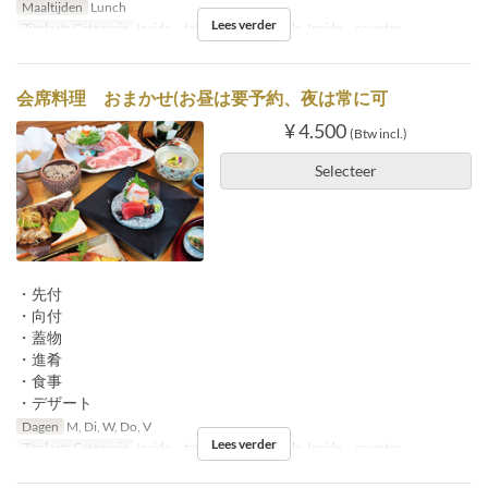
Maaltijden
Lunch
Lees verder
Zitplaats Categorie
Inside tatami, Inside table, Inside counter
会席料理 おまかせ(お昼は要予約、夜は常に可
¥ 4.500
(Btw incl.)
Selecteer
・先付
・向付
・蓋物
・進肴
・食事
・デザート
Dagen
M, Di, W, Do, V
Lees verder
Zitplaats Categorie
Inside tatami, Inside table, Inside counter