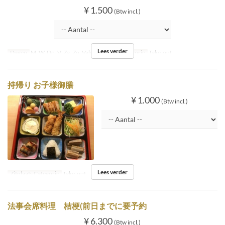
¥ 1.500
(Btw incl.)
Lees verder
Dagen
M, W, Do, V, Za, Zo, Vak
Zitplaats Categorie
Take-out
持帰り お子様御膳
¥ 1.000
(Btw incl.)
Lees verder
Zitplaats Categorie
Take-out
法事会席料理 桔梗(前日までに要予約
¥ 6.300
(Btw incl.)