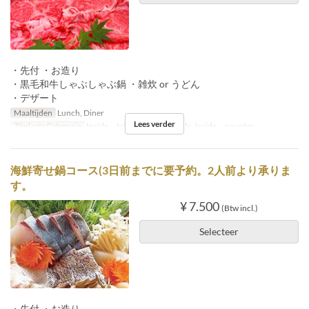
・先付 ・お造り
・黒毛和牛しゃぶしゃぶ鍋 ・雑炊 or うどん
・デザート
Maaltijden
Lunch, Diner
Lees verder
Zitplaats Categorie
Inside tatami, Inside table, Inside counter
海鮮寄せ鍋コース(3日前までに要予約。2人前より承りま
す。
¥ 7.500
(Btw incl.)
Selecteer
・先付 ・お造り