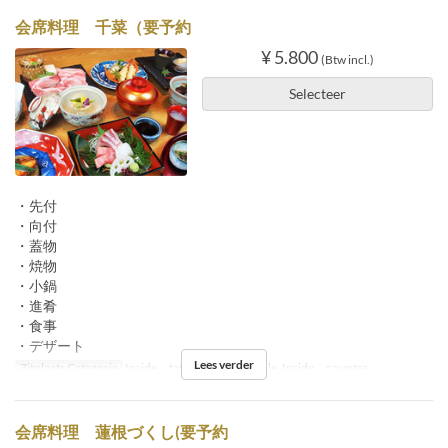
会席料理 千菜（要予約
¥ 5.800
(Btw incl.)
Selecteer
・先付
・向付
・蓋物
・焼物
・小鍋
・進肴
・食事
・デザート
Lees verder
Zitplaats Categorie
Inside tatami, Inside table, Inside counter
会席料理 蓮根づくし(要予約