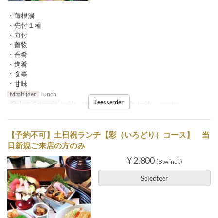
・蓮根湯
・先付１種
・向付
・蓋物
・合肴
・進肴
・食事
・甘味
Maaltijden
Lunch
Lees verder
Zitplaats Categorie
Inside tatami, Inside table, Inside counter
【予約不可】土日祝ランチ【彩（いろどり）コース】 当
日新規ご来店の方のみ
¥ 2.800
(Btw incl.)
Selecteer