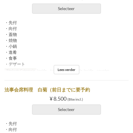
Selecteer
・先付
・向付
・蓋物
・焼物
・小鍋
・進肴
・食事
・デザート
Lees verder
Zitplaats Categorie
Inside tatami, Inside table, Inside counter
法事会席料理 白菊（前日までに要予約
¥ 8.500
(Btw incl.)
Selecteer
・先付
・向付