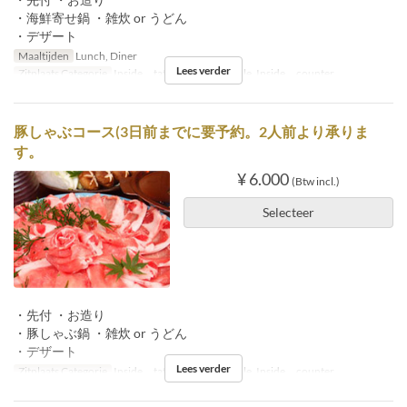
・海鮮寄せ鍋 ・雑炊 or うどん
・デザート
Maaltijden
Lunch, Diner
Lees verder
Zitplaats Categorie
Inside tatami, Inside table, Inside counter
豚しゃぶコース(3日前までに要予約。2人前より承りま
す。
¥ 6.000
(Btw incl.)
Selecteer
・先付 ・お造り
・豚しゃぶ鍋 ・雑炊 or うどん
・デザート
Lees verder
Zitplaats Categorie
Inside tatami, Inside table, Inside counter