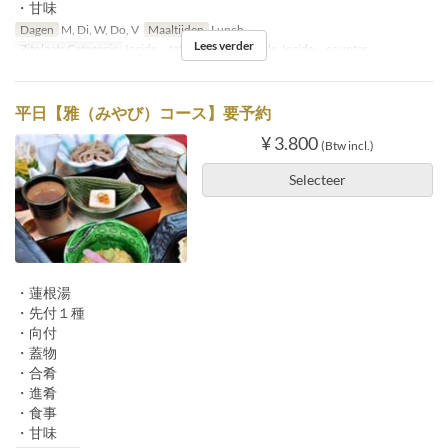
・甘味
Dagen
M, Di, W, Do, V
Maaltijden
Lunch
Lees verder
Zitplaats Categorie
Inside tatami, Inside table, Inside counter
平日【雅（みやび）コース】要予約
¥ 3.800
(Btw incl.)
Selecteer
・蓮根湯
・先付１種
・向付
・蓋物
・合肴
・進肴
・食事
・甘味