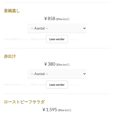
茶碗蒸し
¥ 858
(Btw incl.)
Lees verder
Maaltijden
Diner
Zitplaats Categorie
Inside tatami
赤出汁
¥ 380
(Btw incl.)
Lees verder
Maaltijden
Diner
Zitplaats Categorie
Inside tatami
ローストビーフサラダ
¥ 1.595
(Btw incl.)