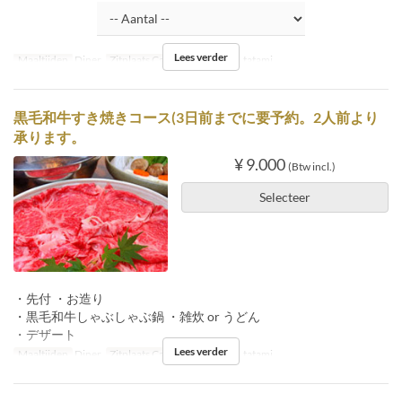
Lees verder
Maaltijden
Diner
Zitplaats Categorie
Inside tatami
黒毛和牛すき焼きコース(3日前までに要予約。2人前より
承ります。
¥ 9.000
(Btw incl.)
Selecteer
・先付 ・お造り
・黒毛和牛しゃぶしゃぶ鍋 ・雑炊 or うどん
・デザート
Lees verder
Maaltijden
Diner
Zitplaats Categorie
Inside tatami