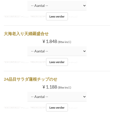
Lees verder
Maaltijden
Diner
Zitplaats Categorie
Inside tatami
大海老入り天婦羅盛合せ
¥ 1.848
(Btw incl.)
Lees verder
Maaltijden
Diner
Zitplaats Categorie
Inside tatami
24品目サラダ蓮根チップのせ
¥ 1.188
(Btw incl.)
Lees verder
Maaltijden
Diner
Zitplaats Categorie
Inside tatami