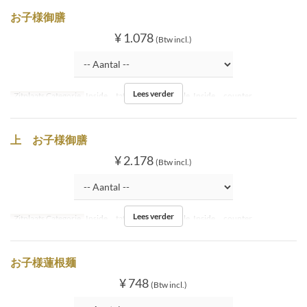
お子様御膳
¥ 1.078
(Btw incl.)
Lees verder
Zitplaats Categorie
Inside tatami, Inside table, Inside counter
上 お子様御膳
¥ 2.178
(Btw incl.)
Lees verder
Zitplaats Categorie
Inside tatami, Inside table, Inside counter
お子様蓮根麺
¥ 748
(Btw incl.)