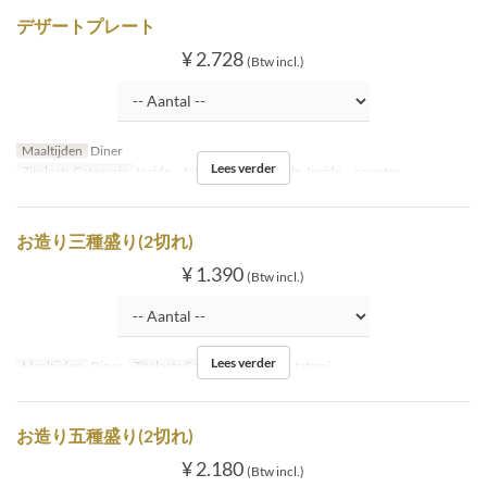
デザートプレート
¥ 2.728
(Btw incl.)
Maaltijden
Diner
Lees verder
Zitplaats Categorie
Inside tatami, Inside table, Inside counter
お造り三種盛り(2切れ)
¥ 1.390
(Btw incl.)
Lees verder
Maaltijden
Diner
Zitplaats Categorie
Inside tatami
お造り五種盛り(2切れ)
¥ 2.180
(Btw incl.)