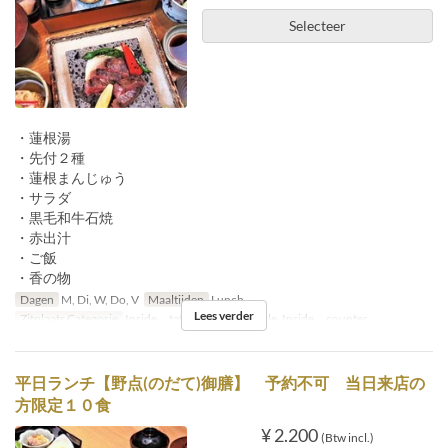
Selecteer
・蓮根湯
・先付２種
・蓮根まんじゅう
・サラダ
・黒毛和牛石焼
・赤出汁
・ご飯
・香の物
Dagen
M, Di, W, Do, V
Maaltijden
Lunch
Lees verder
Zitplaats Categorie
Inside tatami, Inside table, Inside counter
平日ランチ【野点(のだて)御膳】 予約不可 当日来店の
方限定１０食
¥ 2.200
(Btw incl.)