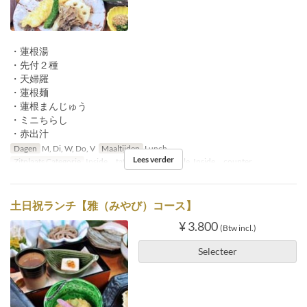
・蓮根湯
・先付２種
・天婦羅
・蓮根麺
・蓮根まんじゅう
・ミニちらし
・赤出汁
Dagen
M, Di, W, Do, V
Maaltijden
Lunch
Lees verder
Zitplaats Categorie
Inside tatami, Inside table, Inside counter
土日祝ランチ【雅（みやび）コース】
¥ 3.800
(Btw incl.)
Selecteer