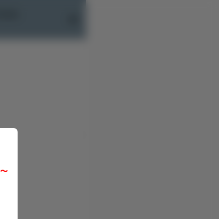
saka 
前〜