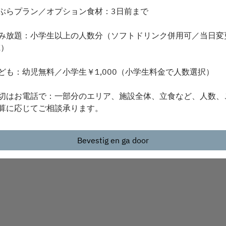
Selecteer diensttype
ぶらプラン／オプション食材：3日前まで
Zoek beschikbaarheid
み放題：小学生以上の人数分（ソフトドリンク併用可／当日変
K）
ども：幼児無料／小学生￥1,000（小学生料金で人数選択）
Mogelijk gemaakt door
切はお電話で：一部分のエリア、施設全体、立食など、人数、
算に応じてご相談承ります。
Bevestig en ga door