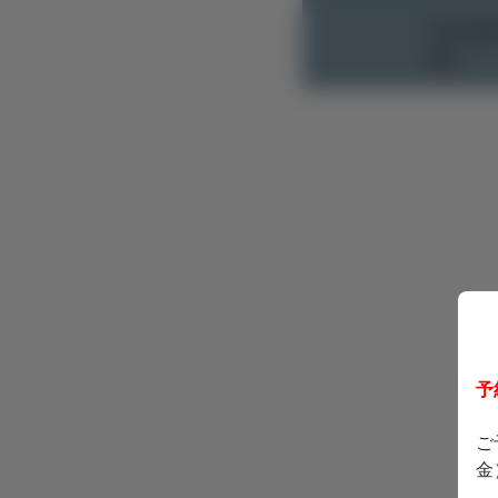
THE ROO
Bay
予
ご
金