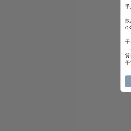
手
飲
O
子
貸
予