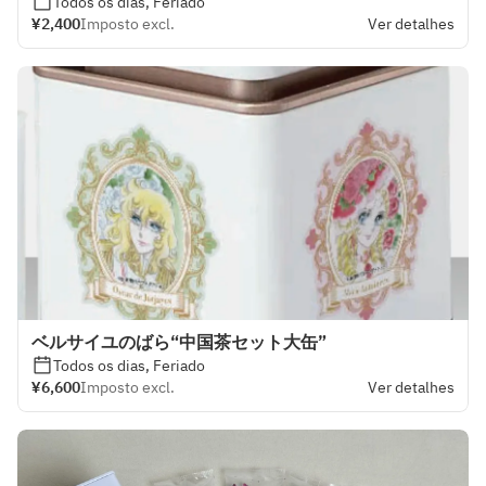
Todos os dias, Feriado
¥2,400
Imposto excl.
Ver detalhes
ベルサイユのばら“中国茶セット大缶”
Todos os dias, Feriado
¥6,600
Imposto excl.
Ver detalhes