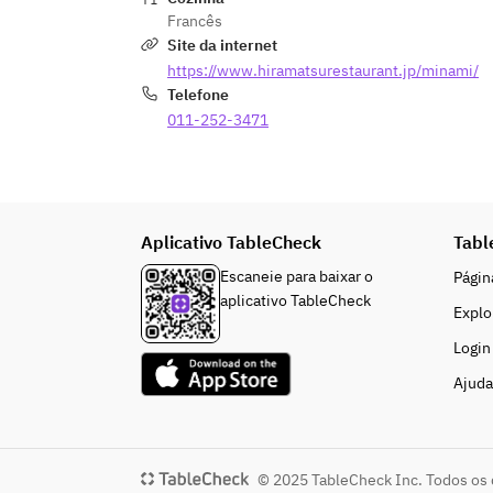
Francês
Site da internet
https://www.hiramatsurestaurant.jp/minami/
Telefone
011-252-3471
Aplicativo TableCheck
Tabl
Escaneie para baixar o
Página
aplicativo TableCheck
Explo
Login
Ajuda
© 2025 TableCheck Inc. Todos os 