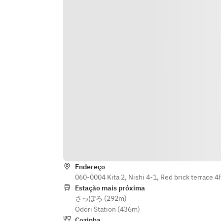
Endereço
060-0004 Kita 2, Nishi 4-1, Red brick terrace 
Estação mais próxima
さっぽろ (292m)
Ōdōri Station (436m)
Cozinha