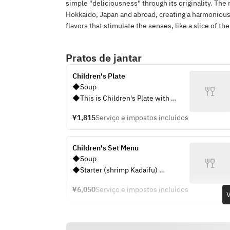
simple "deliciousness" through its originality. The 
Hokkaido, Japan and abroad, creating a harmonious d
flavors that stimulate the senses, like a slice of th
Pratos de jantar
Children's Plate
◆Soup
◆This is Children's Plate with 
pasta and fruit on one plate
¥1,815
Serviço e impostos incluídos
◆A glass of  juice
Children's Set Menu
◆Soup 
◆Starter (shrimp Kadaifu) 
◆Pasta (orecchiette pasta with 
¥6,050
Serviço e impostos incluídos
broccoli sauce) 
V
◆Hamburg Steak 
◆Vanilla ice cream 
◆A glass of  juice