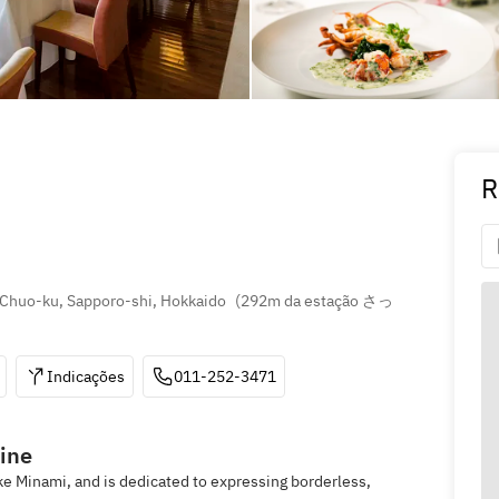
R
, Chuo-ku, Sapporo-shi, Hokkaido
(
292m da estação さっ
Indicações
011-252-3471
ine
ke Minami, and is dedicated to expressing borderless,