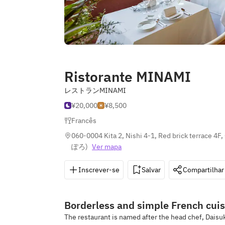
Ristorante MINAMI
レストランMINAMI
¥20,000
¥8,500
Francês
060-0004 Kita 2, Nishi 4-1, Red brick terrace 4F
ぽろ
)
Ver mapa
Inscrever-se
Salvar
Compartilhar
Borderless and simple French cuis
The restaurant is named after the head chef, Daisu