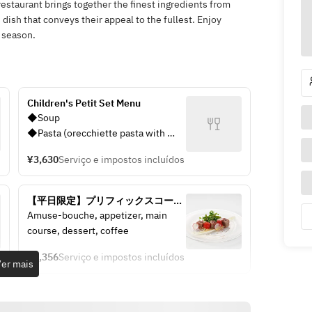
restaurant brings together the finest ingredients from
ish that conveys their appeal to the fullest. Enjoy
e season.
Children's Petit Set Menu
◆Soup 
◆Pasta (orecchiette pasta with 
broccoli sauce) 
¥3,630
Serviço e impostos incluídos
◆Hamburger steak 
◆Vanilla ice cream 
◆A glass of  juice
【平日限定】プリフィックスコース 
Menu d'Affaire                （4名様まで
Amuse-bouche, appetizer, main 
のご予約はこちらから）
course, dessert, coffee
¥4,356
Serviço e impostos incluídos
er mais