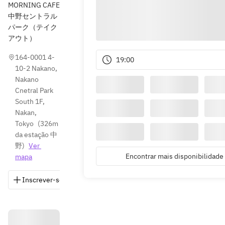
MORNING CAFE
中野セントラル
パーク（テイク
アウト）
164-0001 4-
19:00
10-2 Nakano, 
Nakano 
Cnetral Park 
South 1F, 
Nakan, 
Tokyo
(
326m 
da estação 中
野
)
Ver 
Encontrar mais disponibilidade
mapa
Inscrever-se
Salvar
Compartilhar
Indicações