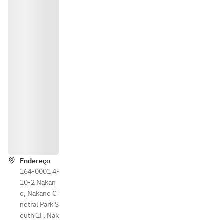
Indica
ções
Endereço
164-0001 4-
10-2 Nakan
o, Nakano C
netral Park S
outh 1F, Nak