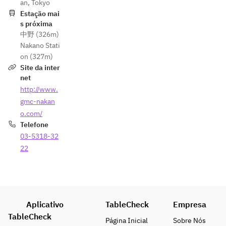
an, Tokyo
Estação mai
s próxima
中野 (326m)
Nakano Stati
on (327m)
Site da inter
net
http://www.
gmc-nakan
o.com/
Telefone
03-5318-32
22
Aplicativo
TableCheck
Empresa
TableCheck
Página Inicial
Sobre Nós