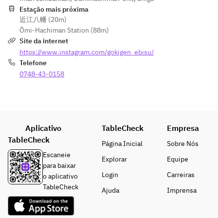
【逸
夏野菜
ード
カマ焼
Estação mais próxima
品】
の冷や
ソー
き
近江八幡 (20m)
鉄板
しぶっ
セー
近江八
Ōmi-Hachiman Station (88m)
焼き
かけう
ジ
幡赤こ
Site da internet
餃子
どん
【選
んにゃ
https://www.instagram.com/gokigen_ebisu/
【揚
【デザ
べる
くの鉄
Telefone
げ
ート】
肉料
板ステ
0748-43-0158
物】
フルー
理】
ーキ
だし
ツ
炭火
【〆も
スパ
大麦
の】
イス
※仕入れ
牛ゴ
海鮮ユ
ポテ
の関係
ロ焼
ッケ丼
Aplicativo
TableCheck
Empresa
ト
上、内
きor
旬のお
TableCheck
特製
容が変
Página Inicial
Sobre Nós
馬肉
漬物　
ジュ
更にな
Escaneie
ロー
蕪と昆
Explorar
Equipe
ーシ
る場合
para baixar
スト
布の宵
ー唐
がござ
Login
Carreiras
o aplicativo
or茶
和え
揚げ
いま
TableCheck
美豚
Ajuda
Imprensa
【〆
す。
極太
※仕入れ
】
フラ
の関係
夏野
【飲み