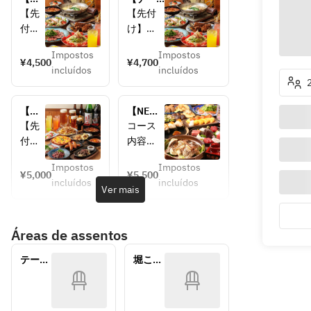
～木
ト・女
【先
【先付
限
子会
付
け】
定！
に】豆
け】
土佐で
特別
乳麻辣
Impostos
Impostos
土佐
じまの
¥4,500
¥4,700
価
タンと
incluídos
incluídos
でじ
明太ポ
格】
肉料理
まの
テサラ
話題
のご褒
明太
【サラ
の豆
美宴会
【夏
【NEW♪
ポテ
ダ】
乳麻
★ノン
ビア
魚尽く
【先
コース
サラ
温玉シ
辣タ
アルも
ホー
し】 漁
付
内容
【サ
ーザー
ンと
充実の
ル】
港直送
け】
【先付
肉料
飲み放
ラ
サラダ
ヱビ
の御造
Impostos
Impostos
黒豆
け】
¥5,000
¥5,500
理を
題付
ス大
り五点
ダ】
【炭焼
incluídos
incluídos
枝豆
丹波の
Ver mais
楽し
4,700円
ジョ
盛り、
温玉
肉】
【サ
黒枝豆
むご
ッキ
琵琶湖
シー
ブラッ
ラ
【前
褒美
で乾
の味覚
ザー
クアン
Áreas de assentos
ダ】
菜】
宴会
杯！
ホンモ
サラ
ガス牛
トマ
豆腐と
★飲
ぐる
ロコな
ダ
の炙り
テーブ
堀こた
み放
トと
シラス
ぐる
ど味わ
【炭
タタキ
ル（1
つ（2
題付
シャ
い尽く
生ハ
の和風
名～）
名～）
焼
炭火香
4,500
ウエ
すプラ
ムの
サラダ
肉】
るスペ
円
ッセ
ン
フレ
【メイ