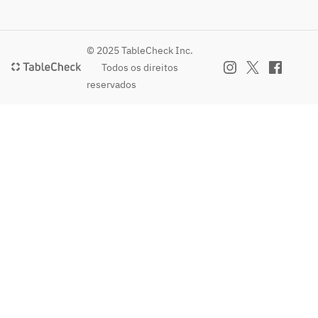
ンク
上、内
菜の
放題】
【逸
容が変
冷や
おひと
品】
更にな
しぶ
り様＋
鉄板
る場合
© 2025 TableCheck Inc.
っか
500円で
焼き
がござ
Todos os direitos
けう
YEBISU
餃子
いま
reservados
どん
全種や
【揚
す。
【デ
国産ホ
げ
ザー
ップ使
物】
【飲み
ト】
用のソ
だし
放題付
フル
ラチ樽
スパ
き】
ーツ
生、ワ
イス
さら
イン、
ポテ
に、お
※仕
ウイス
ト
ひとり
入れ
キー、
特製
様＋500
の関
女性に
ジュ
円で
係
嬉しい
ーシ
YEBISU
上、
生絞り
ー唐
全種や
内容
サワー
揚げ
話題の
が変
やノン
【〆
新提案
更に
アルコ
】
ソラチ