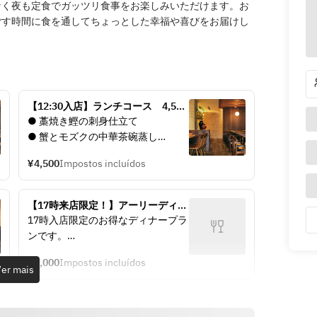
なく夜も定食でガッツリ食事をお楽しみいただけます。お
ごす時間に食を通してちょっとした幸福や喜びをお届けし
【12:30入店】ランチコース　4,500
円（税込）
● 藁焼き鰹の刺身仕立て
● 蟹とモズクの中華茶碗蒸し
● 海老とトマトのチリソース　蒸し
¥4,500
Impostos incluídos
パン添え
● 柔らか豚肉団子と旬野菜の黒酢ソ
ース
【17時来店限定！】アーリーディナ
● 梅しそ炒飯 と コーンスープ
ーコース
17時入店限定のお得なディナープラ
● デザート
ンです。
選べる5品は点心・海鮮・牛豚・野
¥6,000
Impostos incluídos
菜・豆腐・麺飯・甘味からお選びい
er mais
ただけます。
※クリスピーチキン、鴨肉、土鍋ご
飯、その他一部メニューは含まれま