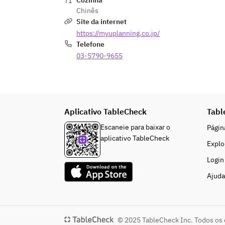
Cozinha
Chinês
Site da internet
https://myuplanning.co.jp/
Telefone
03-5790-9655
Aplicativo TableCheck
Tabl
Escaneie para baixar o
Página
aplicativo TableCheck
Explo
Login
Ajuda
© 2025 TableCheck Inc. Todos os 