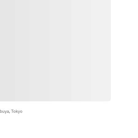
せん。
※5品はグループで同一のものをお
選びください。
Indicações
buya, Tokyo