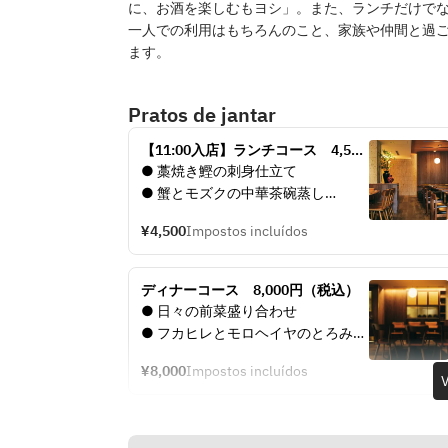
に、お酒を楽しむもヨシ」。また、ランチだけで
一人での利用はもちろんのこと、家族や仲間と過
ます。
Pratos de jantar
【11:00入店】ランチコース　4,500
円（税込）
● 藁焼き鰹の刺身仕立て
● 蟹とモズクの中華茶碗蒸し
● 海老とトマトのチリソース　蒸し
¥4,500
Impostos incluídos
パン添え
● 柔らか豚肉団子と旬野菜の黒酢ソ
ース
ディナーコース　8,000円（税込）
● 梅しそ炒飯 と コーンスープ
● 日々の前菜盛り合わせ 
● デザート
● フカヒレとモロヘイヤのとろみス
ープ　茶碗蒸し仕立て
¥8,000
Impostos incluídos
● 茄子と春雨のガーリック蒸し
V
● 蟹爪のアーモンド揚げ
● 和牛もも肉のしゃぶしゃぶ　麻辣
ソース