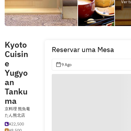
Ver t
Kyoto
Reservar uma Mesa
Cuisin
e
9 Ago
Yugyo
an
Tanku
ma
京料理 熊魚菴
たん熊北店
¥22,500
¥8,500