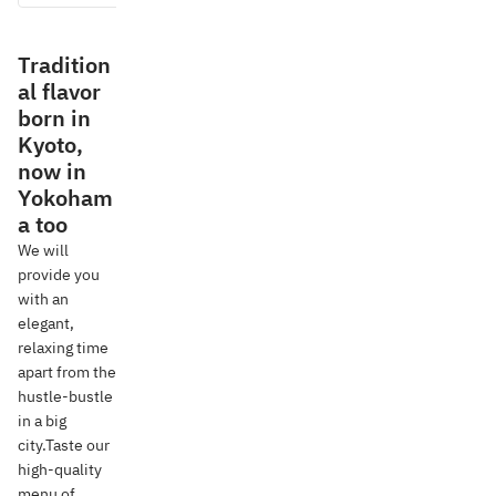
Tradition
al flavor
born in
Kyoto,
now in
Yokoham
a too
We will
provide you
with an
elegant,
relaxing time
apart from the
hustle-bustle
in a big
city.Taste our
high-quality
menu of