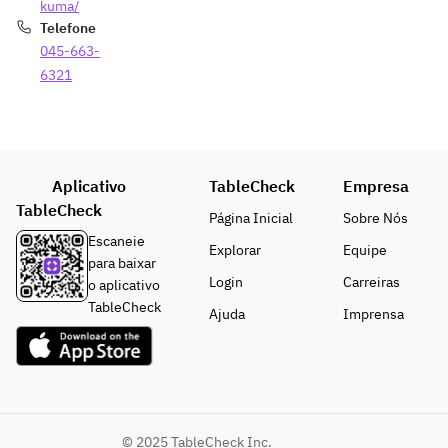
kuma/
Telefone
045-663-
6321
Aplicativo
TableCheck
Empresa
TableCheck
Página Inicial
Sobre Nós
Escaneie
Explorar
Equipe
para baixar
Login
Carreiras
o aplicativo
TableCheck
Ajuda
Imprensa
© 2025 TableCheck Inc.