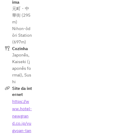
ima
元町・中
華街 (295
m)
Nihon-ōd
ōri Station
(697m)
Cozinha
Japonês
,
Kaiseki (j
aponês fo
rmal)
,
Sus
hi
Site da int
ernet
https://w
ww.hotel-
newgran
d.co.jp/yu
gyoan-tan