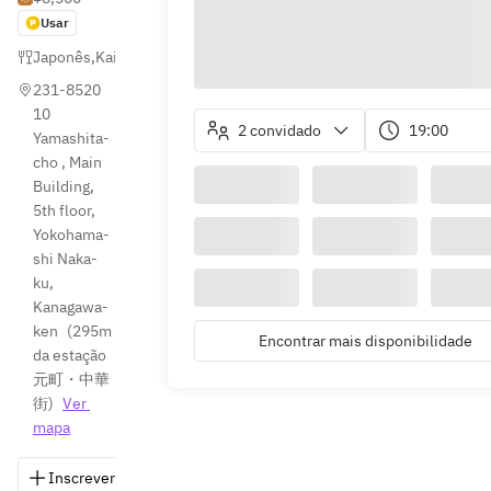
Usar
Japonês
,
Kaiseki (japonês formal)
,
Sushi
231-8520 
10 
2 convidado
19:00
Yamashita-
cho , Main 
Building, 
5th floor, 
Yokohama-
shi Naka-
ku, 
Kanagawa-
ken
(
295m 
Encontrar mais disponibilidade
da estação 
元町・中華
街
)
Ver 
mapa
Inscrever-se
Salvar
Compartilhar
Indicações