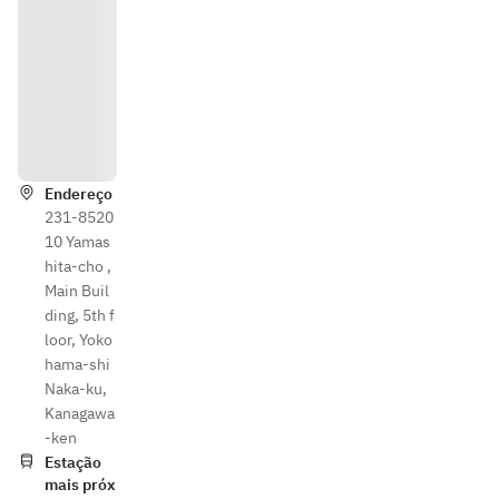
Indic
açõe
s
Endereço
231-8520
10 Yamas
hita-cho ,
Main Buil
ding, 5th f
loor, Yoko
hama-shi
Naka-ku,
Kanagawa
-ken
Estação
mais próx