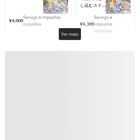
前でできたてス
old：4,000yen】
Holidays）
し込むスイ
イーツをお届け
Summer 
ーツガーデ
します。
Sweets 
Serviço e impostos
Serviço e
ンで、夏の
¥4,000
Buffet  
incluídos
¥6,300
impostos
果実に囲ま
Adults 
incluídos
れた幸せの
Ver mais
6,300 yen
ひととき
を。
パティシエ
特製の進化
系かき氷を
はじめ、目
の前ででき
たてスイー
ツをお届け
します。