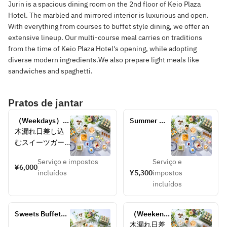
Jurin is a spacious dining room on the 2nd floor of Keio Plaza
Hotel. The marbled and mirrored interior is luxurious and open.
With everything from courses to buffet style dining, we offer an
extensive lineup. Our multi-course meal carries on traditions
from the time of Keio Plaza Hotel's opening, while adopting
diverse modern ingredients.We also prepare light meals like
sandwiches and spaghetti.
Pratos de jantar
（Weekdays）　
Summer 
Summer Sweets 
Sweets 
木漏れ日差し込
Buffet  Adults 
Buffet  
むスイーツガー
6,000 yen
Adults 
デンで、夏の果
5,300 yen　
Serviço e impostos
Serviço e
実に囲まれた幸
¥6,000
Weekday 
incluídos
¥5,300
impostos
せのひととき
Student 
incluídos
を。
Discount
パティシエ特製
の進化系かき氷
Sweets Buffet　
（Weekends 
をはじめ、目の
【4～12 years 
& 
木漏れ日差