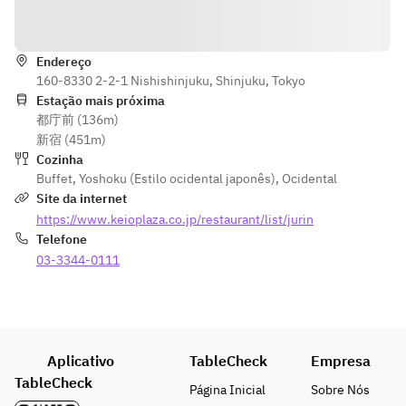
Indicações
Endereço
160-8330 2-2-1 Nishishinjuku, Shinjuku, Tokyo
Estação mais próxima
都庁前 (136m)
新宿 (451m)
Cozinha
Buffet
,
Yoshoku (Estilo ocidental japonês)
,
Ocidental
Site da internet
https://www.keioplaza.co.jp/restaurant/list/jurin
Telefone
03-3344-0111
Aplicativo
TableCheck
Empresa
TableCheck
Página Inicial
Sobre Nós