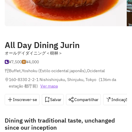
All Day Dining Jurin
オールデイダイニング＜樹林＞
¥7,500
¥4,000
Buffet
,
Yoshoku (Estilo ocidental japonês)
,
Ocidental
160-8330 2-2-1 Nishishinjuku, Shinjuku, Tokyo
(
136m da 
estação 都庁前
)
Ver mapa
Inscrever-se
Salvar
Compartilhar
Indicações
Dining with traditional taste, unchanged
since our inception