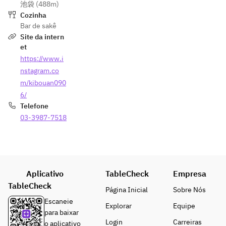
池袋 (488m)
Cozinha
Bar de sakê
Site da intern
et
https://www.i
nstagram.co
m/kibouan090
6/
Telefone
03-3987-7518
Aplicativo
TableCheck
Empresa
TableCheck
Página Inicial
Sobre Nós
Escaneie
Explorar
Equipe
para baixar
Login
Carreiras
o aplicativo