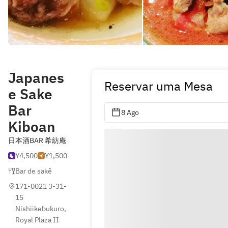
Japanes
Reservar uma Mesa
e Sake
Bar
8 Ago
Kiboan
日本酒BAR 希紡庵
¥4,500
¥1,500
Bar de sakê
171-0021 3-31-
15 
Nishiikebukuro, 
Royal Plaza II 