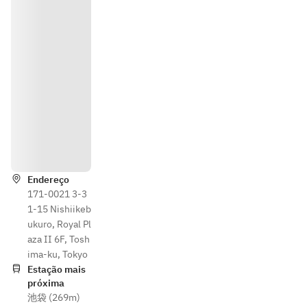
Indicaçõ
es
Endereço
171-0021 3-3
1-15 Nishiikeb
ukuro, Royal Pl
aza II 6F, Tosh
ima-ku, Tokyo
Estação mais
próxima
池袋 (269m)