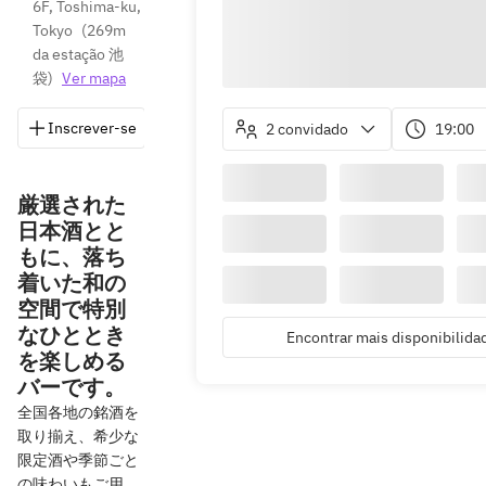
6F, Toshima-ku, 
Tokyo
(
269m 
da estação 池
袋
)
Ver mapa
Inscrever-se
Salvar
Compartilhar
Indicações
2 convidado
19:00
厳選された
日本酒とと
もに、落ち
着いた和の
空間で特別
なひととき
Encontrar mais disponibilida
を楽しめる
バーです。
全国各地の銘酒を
取り揃え、希少な
限定酒や季節ごと
の味わいもご用