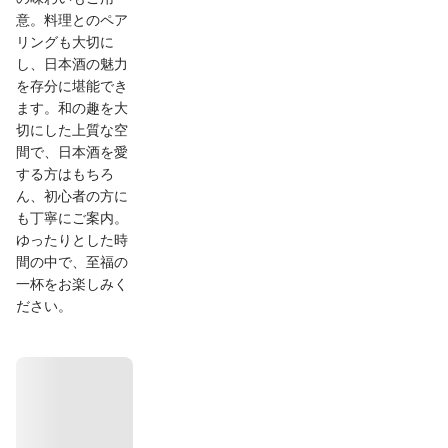
意。料理とのペア
リングも大切に
し、日本酒の魅力
を存分に堪能でき
ます。和の趣を大
切にした上質な空
間で、日本酒を愛
する方はもちろ
ん、初心者の方に
も丁寧にご案内。
ゆったりとした時
間の中で、至福の
一杯をお楽しみく
ださい。