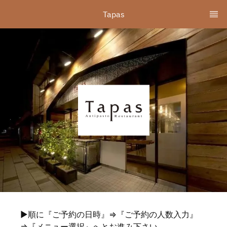
Tapas
▶順に『ご予約の日時』⇒『ご予約の人数入力』
⇒『メニュー選択』へとお進み下さい。