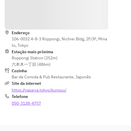
Indicações
Endereço
106-0032 4-8-3 Roppongi, Nichiei Bldg, 2F/3F, Mina
to, Tokyo
Estação mais próxima
Roppongi Station (252m)
六本木一丁目 (486m)
Cozinha
Bar de Comida & Pub Restaurante
,
Japonês
Site da internet
https://yasaiya.tokyo/kunpuu/
Telefone
050-3138-4757