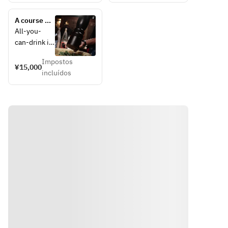
15 minutes 
15分前
highball, 
bottles 
before the 
にラス
etc.
of your 
A course 
drink.
トオー
favorite 
that 
All-you-
ダーと
sake or 
includes 
can-drink is 
なりま
shochu
the 
available 
す。
legendary 
Impostos
for 3 hours. 
¥15,000
Juyondai, 
incluídos
Last orders 
3M Shochu, 
are taken 
Yamazaki, 
15 minutes 
Hakushu, 
before the 
and 
drink time.
Ichiro's 
Malt