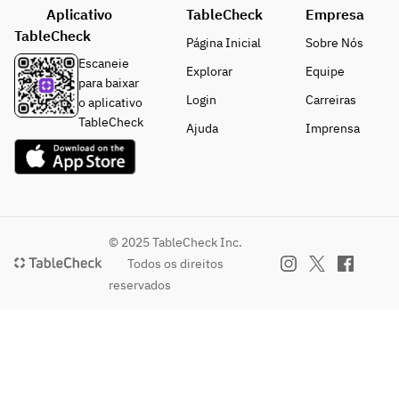
Aplicativo
TableCheck
Empresa
TableCheck
Página Inicial
Sobre Nós
Escaneie
Explorar
Equipe
para baixar
Login
Carreiras
o aplicativo
TableCheck
Ajuda
Imprensa
© 2025 TableCheck Inc.
Todos os direitos
reservados