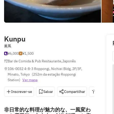
Kunpu
薫風
¥6,000
¥1,500
Bar de Comida & Pub Restaurante
,
Japonês
106-0032 4-8-3 Roppongi, Nichiei Bldg, 2F/3F, 
Minato, Tokyo
(
252m da estação Roppongi 
Station
)
Ver mapa
Inscrever-se
Salvar
Compartilhar
Indicações
非日常的な料理が魅力的な、一風変わ