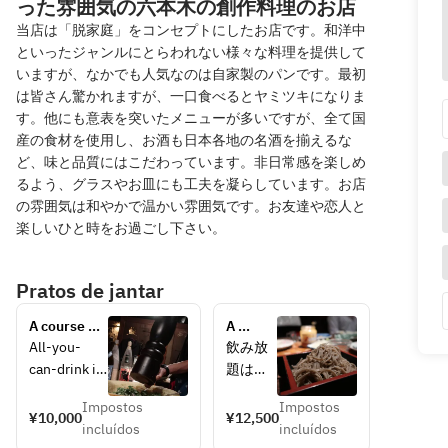
った雰囲気の六本木の創作料理のお店
当店は「脱家庭」をコンセプトにしたお店です。和洋中
といったジャンルにとらわれない様々な料理を提供して
いますが、なかでも人気なのは自家製のパンです。最初
は皆さん驚かれますが、一口食べるとヤミツキになりま
す。他にも意表を突いたメニューが多いですが、全て国
産の食材を使用し、お酒も日本各地の名酒を揃えるな
ど、味と品質にはこだわっています。非日常感を楽しめ
るよう、グラスやお皿にも工夫を凝らしています。お店
の雰囲気は和やかで温かい雰囲気です。お友達や恋人と
楽しいひと時をお過ごし下さい。
Pratos de jantar
A course 
A 
with 
course 
All-you-
飲み放
increasingly 
where 
can-drink is 
題は２
larger 
you 
for 2 hours. 
時間半
glasses of 
can 
Impostos
Impostos
Last orders 
になり
¥10,000
¥12,500
beer, lemon 
choose 
incluídos
incluídos
are taken 
ます。
sour, 
6 