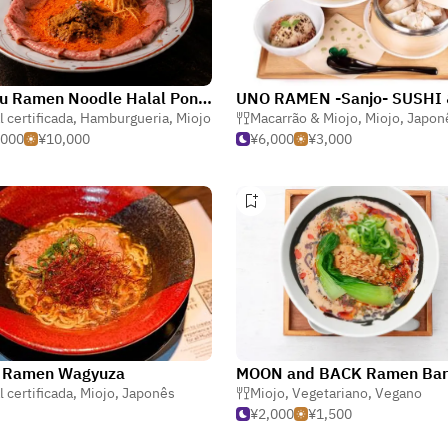
Wagyu Ramen Noodle Halal Ponto Restaurant Kyoto Pontocho Wagyu Ramen Restaurant
l certificada
,
Hamburgueria
,
Miojo
Macarrão & Miojo
,
Miojo
,
Japon
,000
¥10,000
¥6,000
¥3,000
l Ramen Wagyuza
l certificada
,
Miojo
,
Japonês
Miojo
,
Vegetariano
,
Vegano
¥2,000
¥1,500