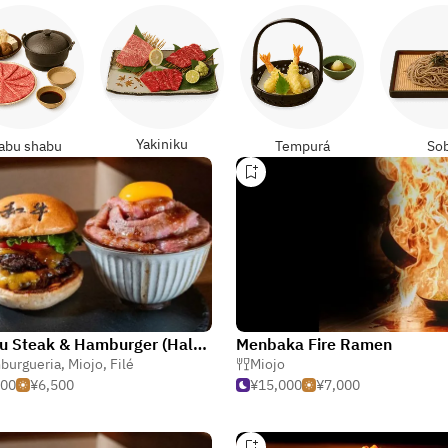
Yakiniku
abu shabu
Tempurá
So
Wagyu Steak & Hamburger (Halal Vegan Gluten Free) Kyoto Station Restaurant
Menbaka Fire Ramen
burgueria
,
Miojo
,
Filé
Miojo
500
¥6,500
¥15,000
¥7,000