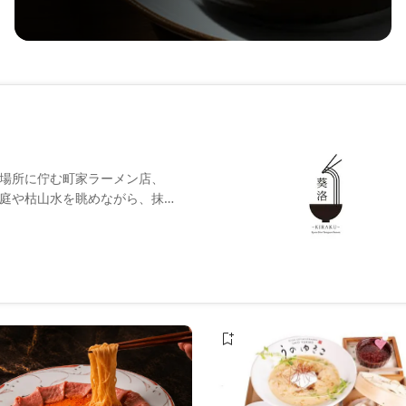
場所に佇む町家ラーメン店、
 葵洛」。坪庭や枯山水を眺めながら、抹茶
揚げたての天ぷらを別添えで楽
ブル席で、家族連れや海外から
の風情と味覚が一度に堪能でき