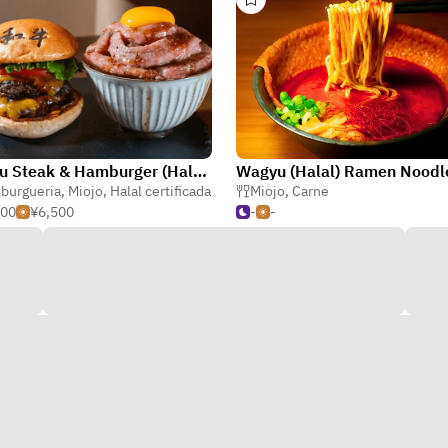
Wagyu Steak & Hamburger (Halal Vegan Gluten free) Arashiyama
burgueria
,
Miojo
,
Halal certificada
Miojo
,
Carne
500
¥6,500
-
-