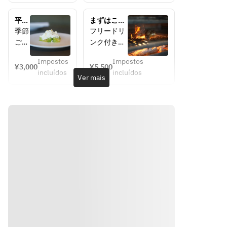
楽し
選べる全6
褒美
める
品のディナ
ラン
平日
まずはここ
フル
ーコースで
チ
限定
から！定番
季節
フリードリ
ラン
す。
（90
ラン
カジュアル
ごと
ンク付き
チコ
前菜からデ
分飲
チコ
コース
に変
(1:45経過後
み放
ース
ザートま
ース
（5,500円
Impostos
Impostos
わる
LO)・滞在
¥3,000
¥5,500
題付
／税込）
に、
で、旬の食
incluídos
incluídos
旬の
時間2.5時
Ver mais
き）
スパ
材を取り入
食材
間
ーク
れた構成で
を使
◾️ コース
リン
ご用意して
い、
内容（一
グワ
おります。
前菜
例）
イン
ピッツァ・
から
・自家製フ
やサ
パスタ・メ
デザ
ォカッチャ
ング
インは当日
ート
とオリーブ
リア
お選びいた
まで
オイル
など
だけるプリ
丁寧
　ピザの生
7種
フィックス
に仕
地をで作っ
のド
スタイル。
立て
たふわふわ
リン
大切なひと
た全
のフォカッ
クが
ときに、気
5皿
チャをまず