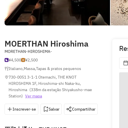
MOERTHAN Hiroshima
Re
MORETHAN-HIROSHIMA-
¥4,500
¥2,500
Italiano
,
Massa
,
Tapas & pratos pequenos
730-0051 3-1-1 Otemachi, THE KNOT 
HIROSHIMA 1F, Hiroshima-shi Naka-ku, 
Hiroshima
(
338m da estação Shiyakusho-mae 
Station
)
Ver mapa
Inscrever-se
Salvar
Compartilhar
Indicações