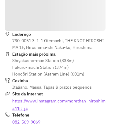
楽し
取らず上質
のラ
はじめにお
める
なひと皿を
ンチ
楽しみ下さ
90分
お楽しみく
コー
い。
Indicações
飲み
ださい。
ス。
放題
前
・擦りたて
プラ
※内容は季
Endereço
菜・
の生ハムと
ンを
730-0051 3-1-1 Otemachi, THE KNOT HIROSHI
節ごとに変
ピッ
サラミの盛
セッ
MA 1F, Hiroshima-shi Naka-ku, Hiroshima
わります
ツ
り合わせ
トに
Estação mais próxima
（2ヶ月に
ァ・
　オーダー
Shiyakusho-mae Station (338m)
し
一度程度）
パス
ごとにスラ
Fukuro-machi Station (374m)
た、
タ・
イスするフ
Hondōri Station (Astram Line) (601m)
平日
＜コース内
メイ
レッシュな
Cozinha
限定
容例＞
ンデ
旨み。
Italiano
,
Massa
,
Tapas & pratos pequenos
のお
APPETIZER
ィッ
Site da internet
得な
｜前菜
シ
・シーザー
https://www.instagram.com/morethan_hiroshim
コー
阿蘇ミルク
ュ・
サラダ
ス。
のストラチ
a/?hl=ja
デザ
　シャキッ
ゆっ
ャテッラと
Telefone
ート
としたロメ
たり
メロンのサ
082-569-9069
ま
インレタス
とし
ラダ仕立て
で、
に特製ドレ
た昼