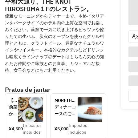
平和大通り、THE KNOT
HIROSHIMA１Fのレストラン。
優雅なモーニングからディナーまで、本格イタリア
ンをパークサイドのホテル内の上質な空間でお楽し
みください。薪窯で一気に焼き上げるピッツァや擦
りたての生ハム、炭火のオーブンを使ったグリル料
理とともに、クラフトビール、豊富なナチュラルワ
インやウイスキー、本格的なカクテルなどドリンク
も幅広くラインナップ◎デートはもちろん気心の知
れたお仲間やご家族とのお食事、カジュアルな接
待、女子会などにもご利用ください。
Pratos de jantar
【昼
MORETHAN 
から
DINNERコ
前菜
ディナーコ
乾
ース（お一
から
ースのご案
杯】
人様 税込
デザ
内
平日
5,000円）
Impostos
Impostos
ート
季節の食材
¥4,500
¥5,000
だけ
incluídos
incluídos
まで
を味わう、
のご