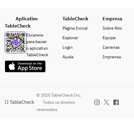
スパ
ッシングを
下が
PIZZA｜ピ
ニッ
たっぷり
り、
ッツァ（当
シュ
と。
グラ
日お選びく
Aplicativo
TableCheck
Empresa
イタ
スを
ださい）
TableCheck
リア
・フリット
Página Inicial
Sobre Nós
片手
ンの
ミスト（揚
Escaneie
に“
PASTA｜パ
Explorar
Equipe
エッ
げ物の盛り
para baixar
ちょ
スタ（当日
セン
合わせ）
Login
Carreiras
o aplicativo
っと
お選びくだ
スを
　サクッと
TableCheck
Ajuda
Imprensa
贅
さい）
織り
軽い食感が
沢”
交ぜ
クセになる
なラ
PESCE｜魚
なが
前菜。
ンチ
料理
ら、
タイ
気取
・本日のピ
ムを
MAIN｜肉
ら
ッツァ
© 2025 TableCheck Inc.
どう
料理（当日
ず、
　薪の香り
Todos os direitos
ぞ。
お選びくだ
でも
をまとっ
reservados
さい）
ちょ
た、焼きた
※2
っと
てピッツァ
名様
DOLCE｜デ
特別
をシェアス
より
ザート
な時
タイルで。