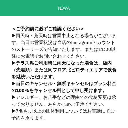
NIWA
＜ご予約前に必ずご確認ください＞
▶︎雨天時・荒天時は営業中止となる場合がございま
す。当日の営業状況は当店のInstagramアカウント
のストーリーズで告知いたします。または11:00以
降にお電話でお問い合わせください。
▶︎
テラス席ご利用時に雨天になった場合は、店内
（先着順）または同フロア北ピロティエリアで飲食
を継続いただけます。
▶︎
当日のキャンセル・無断キャンセルはプラン料金
の100%をキャンセル料として申し受けます。
▶︎アレルギー、お苦手などの理由での食材変更は承
っておりません。あらかじめご了承ください。
▶︎7名さま以上の団体利用についてはお電話にてご
予約を承ります。