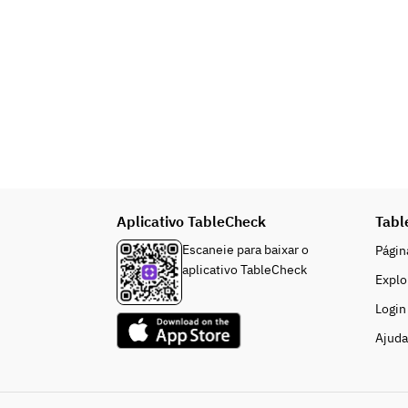
Aplicativo TableCheck
Tabl
Escaneie para baixar o
Página
aplicativo TableCheck
Explo
Login
Ajuda