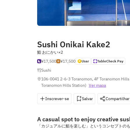
Sushi Onikai Kake2
鮨 おにかい×2
¥17,500
¥17,500
Usar
TableCheck Pay
Sushi
106-0041 2-6-3 Toranomon, 4F Toranomon Hills 
Toranomon Hills Station
)
Ver mapa
Inscrever-se
Salvar
Compartilhar
A casual spot to enjoy creative sus
「カジュアルに鮨を楽しむ」というコンセプトの