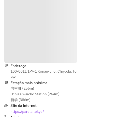
際は
す。
選ん
下記
でく
ギフ
ださ
トボ
い。
ック
スの
３種
から
選ん
でく
Indicações
ださ
い。
Endereço
100-0011 1-7-1 Konan-cho, Chiyoda, To
kyo
Estação mais próxima
内幸町 (255m)
Uchisaiwaichō Station (264m)
新橋 (386m)
Site da internet
https://parola.tokyo/