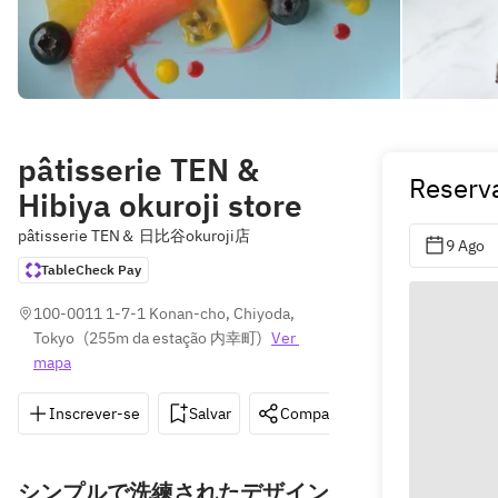
pâtisserie TEN &
Reserv
Hibiya okuroji store
pâtisserie TEN＆ 日比谷okuroji店
9 Ago
TableCheck Pay
100-0011 1-7-1 Konan-cho, Chiyoda, 
Tokyo
(
255m da estação 内幸町
)
Ver 
mapa
Inscrever-se
Salvar
Compartilhar
Indicações
シンプルで洗練されたデザイン