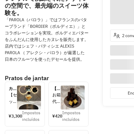
の空間で、最先端のスイーツ体
験を。
「PAROLA（パロラ）」ではフランスのバタ
ーブランド「BORDIER（ボルディエ）」と
コラボレーションを実現。ボルディエバター
2 con
をふんだんに使用したカヌレを販売します。
店内ではシェフ・パティシエ ALEXIS
PAROLA （ アレクシ・パロラ）が厳選した
日本のフルーツを使ったデセールを提供。
Pratos de jantar
カヌ
【持
Enc
レプ
ち帰
【セ
お箱
リン
り専
ット
代
パフ
用】
ドリ
400
ェ
カヌ
Impostos
Impostos
ン
円を
¥3,300
¥420
レ
incluídos
incluídos
ク】
頂け
・オ
れ