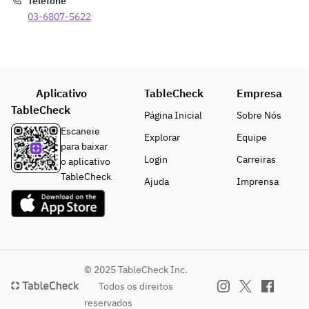
Telefone
03-6807-5622
Aplicativo
TableCheck
Empresa
TableCheck
Página Inicial
Sobre Nós
Escaneie
Explorar
Equipe
para baixar
Login
Carreiras
o aplicativo
TableCheck
Ajuda
Imprensa
© 2025 TableCheck Inc.
Todos os direitos
reservados