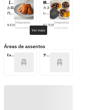
リジ
ば、
【持
焼き
ナル
ギフ
ち帰
菓子
お箱
カヌ
ブレ
トボ
り専
6個
代
レ,
ンド
ック
用】
ギフ
400
バニ
コー
スに
バニ
トボ
Impostos
Impostos
円を
ラフ
¥420
¥2,920
ラフ
ック
ヒー
お入
incluídos
incluídos
頂け
ィナ
Ver mais
ィナ
ス
・紅
れす
れ
ンシ
ンシ
茶
るこ
ば、
ェ,
ェ
・カ
とも
Áreas de assentos
ギフ
をお
フェ
可能
トボ
好き
ラテ
で
Eat 
テイ
ック
な組
す。
In
クア
スに
み合
ウト
その
お入
わせ
際は
れす
で、
下記
るこ
合計
ギフ
とも
6個
トボ
可能
お入
ック
で
れい
スの
す。
たし
３種
その
ま
から