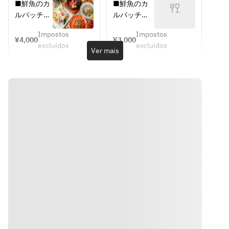
Wとろける
チーズフォ
■鮮魚のカ
■鮮魚のカ
ダ　〜パル
ダ　〜パル
コース
ンデュコー
ルパッチ
ルパッチ
メザンチー
メザンチー
ス
ョ　～ラベ
ョ　～ラベ
ズのアクセ
ズのアクセ
Impostos
Impostos
ンダーハー
ンダーハー
¥4,000
¥3,000
ント～
ント～
excluídos
excluídos
ブソルト～
ブソルト～
Ver mais
■焼きたて
■焼きたて
■ロースト
■ロースト
バゲット　
バゲット　
ビーフサラ
ビーフサラ
おかわりど
おかわりど
ダ　〜パル
ダ　〜パル
うぞ！
うぞ！
メザンチー
メザンチー
ズのアクセ
ズのアクセ
■ラクレの
■北海道ラ
ント～
ント～
チーズフォ
クレット！
ンデュ〜知
Meat＆Vage
■焼きたて
■焼きたて
床鳥と北海
バゲット　
バゲット　
道産ソーセ
■焦がしラ
おかわりど
おかわりど
ージ&ベジ
クレットチ
うぞ！
うぞ！
タブル
ーズのミー
トソースペ
■ラクレの
■ラクレの
■焦がしラ
ンネ
チーズフォ
チーズフォ
クレットチ
ンデュ〜知
ンデュ〜知