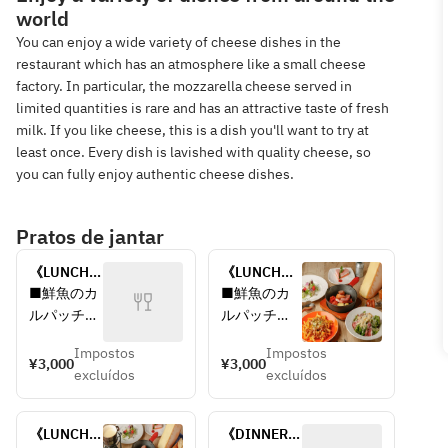
world
You can enjoy a wide variety of cheese dishes in the
restaurant which has an atmosphere like a small cheese
factory. In particular, the mozzarella cheese served in
limited quantities is rare and has an attractive taste of fresh
milk. If you like cheese, this is a dish you'll want to try at
least once. Every dish is lavished with quality cheese, so
you can fully enjoy authentic cheese dishes.
Pratos de jantar
《LUNCH》
《LUNCH》
チーズフォ
ラクレット
■鮮魚のカ
■鮮魚のカ
ンデュコー
コース
ルパッチ
ルパッチ
ス
ョ　～ラベ
ョ　～ラベ
Impostos
Impostos
ンダーハー
ンダーハー
¥3,000
¥3,000
excluídos
excluídos
ブソルト～
ブソルト～
■ロースト
■ロースト
《LUNCH》
《DINNER》
ビーフサラ
ビーフサラ