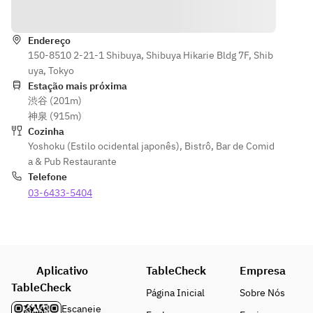
Indicações
ーズのミー
■特製デザ
床鳥と北海
床鳥と北海
トソースペ
ート
道産ソーセ
道産ソーセ
ンネ
※+550円で
Endereço
ージ&ベジ
ージ&ベジタ
150-8510 2-21-1 Shibuya, Shibuya Hikarie Bldg 7F, Shib
メッセージ
タブル
ブル
■特製デザ
uya, Tokyo
プレートの
ート
Estação mais próxima
ご用意も可
■北海道ラ
■焦がしラ
渋谷 (201m)
※+550円で
能です。
クレット！
クレットチ
神泉 (915m)
メッセージ
Meat＆
ーズのミー
Cozinha
プレートの
◇DRINK◇
Vage
トソースペ
Yoshoku (Estilo ocidental japonês)
,
Bistrô
,
Bar de Comid
ご用意も可
ンネ
a & Pub Restaurante
能です。
■WINE
■焦がしラ
Telefone
・ホブノブ 
クレットチ
■特製デザ
03-6433-5404
◇DRINK◇
メルロー
ーズのミー
ート
・ジェラー
トソースペ
※+550円で
■WINE
ル ベルトラ
ンネ
メッセージ
・ホブノブ 
ン ルージュ
プレートの
メルロー
・オックス
■特製デザ
ご用意も可
Aplicativo
TableCheck
Empresa
・ジェラー
フォード カ
ート
能です。
ル ベルトラ
ベルネ ソー
TableCheck
※+550円で
Página Inicial
Sobre Nós
ン ルージュ
ヴィニヨン
メッセージ
◇DRINK◇
Escaneie