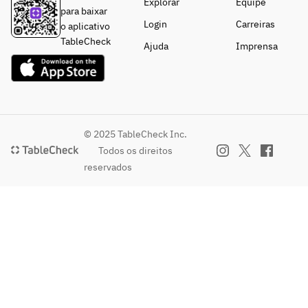
Explorar
Equipe
・オックス
・ホブノブ 
プレートの
para baixar
フォード カ
シャルドネ
ご用意も可
Login
■WINE
Carreiras
o aplicativo
ベルネ ソー
・オックス
能です。
・ホブノブ 
TableCheck
Ajuda
Imprensa
ヴィニヨン
フォード ソ
メルロー
・ホブノブ 
ーヴィニヨ
◇DRINK◇
・ジェラー
シャルドネ
ン ブラン
ル ベルトラ
・オックス
■WINE
ン ルージュ
フォード ソ
■SPARKLIN
・ホブノブ 
・オックス
ーヴィニヨ
G
メルロー
フォード カ
© 2025 TableCheck Inc.
ン ブラン
・アンジュ
・ジェラー
ベルネ ソー
Todos os direitos
エール　ブ
ル ベルトラ
ヴィニヨン
reservados
■SPARKLI
リュット
ン ルージュ
・ホブノブ 
NG
・アンジュ
・オックス
シャルドネ
・アンジュ
エール　ロ
フォード カ
・オックス
エール　ブ
ゼ
ベルネ ソー
フォード ソ
リュット
ヴィニヨン
ーヴィニヨ
・アンジュ
■SPARKLIN
・ホブノブ 
ン ブラン
エール　ロ
G COCKTAIL
シャルドネ
ゼ
・カシス
・オックス
■SPARKLIN
・ピーチ
フォード ソ
G
■SPARKLI
・ストロベ