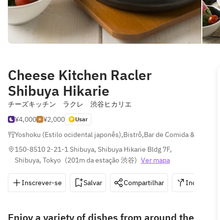
Cheese Kitchen Racler
Shibuya Hikarie
チーズキッチン ラクレ 渋谷ヒカリエ
¥4,000
¥2,000
Usar
Yoshoku (Estilo ocidental japonês)
,
Bistrô
,
Bar de Comida & Pub Re
150-8510 2-21-1 Shibuya, Shibuya Hikarie Bldg 7F, 
Shibuya, Tokyo
(
201m da estação 渋谷
)
Ver mapa
Inscrever-se
Salvar
Compartilhar
Indicações
Enjoy a variety of dishes from around the