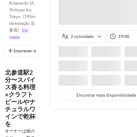
Kitasando 1F, 
Shibuya-ku, 
Tokyo
(
195m 
da estação 北
参道
)
Ver 
2 convidado
19:00
mapa
Inscrever-se
Salvar
Compartilhar
Indicações
北参道駅2
分〜スパイ
ス香る料理
×クラフト
Encontrar mais disponibilidade
ビールやナ
チュラルワ
インで乾杯
を
オーナーは猿の