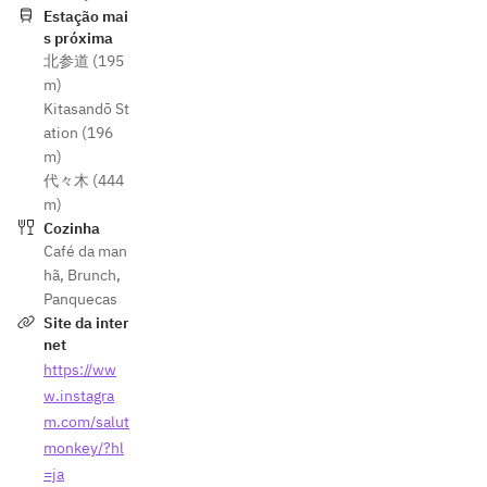
Estação mai
s próxima
北参道 (195
m)
Kitasandō St
ation (196
m)
代々木 (444
m)
Cozinha
Café da man
hã
,
Brunch
,
Panquecas
Site da inter
net
https://ww
w.instagra
m.com/salut
monkey/?hl
=ja