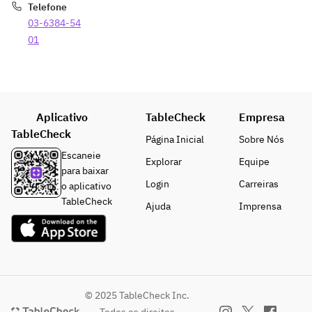
Telefone
03-6384-54
01
Aplicativo
TableCheck
Empresa
TableCheck
Página Inicial
Sobre Nós
Escaneie
Explorar
Equipe
para baixar
Login
Carreiras
o aplicativo
TableCheck
Ajuda
Imprensa
© 2025 TableCheck Inc.