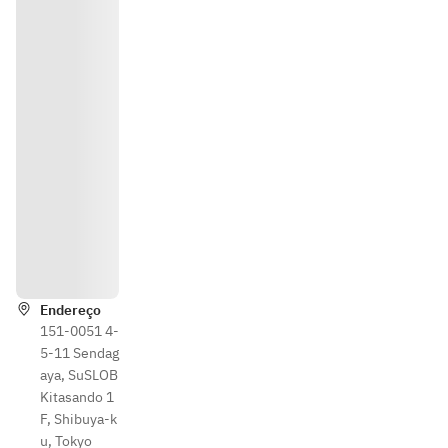
Indica
ções
Endereço
151-0051 4-
5-11 Sendag
aya, SuSLOB
Kitasando 1
F, Shibuya-k
u, Tokyo