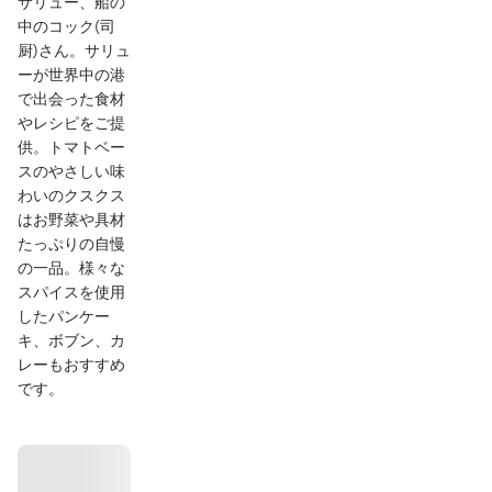
サリュー、船の
中のコック(司
厨)さん。サリュ
ーが世界中の港
で出会った食材
やレシピをご提
供。トマトベー
スのやさしい味
わいのクスクス
はお野菜や具材
たっぷりの自慢
の一品。様々な
スパイスを使用
したパンケー
キ、ボブン、カ
レーもおすすめ
です。