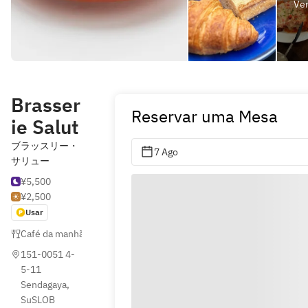
Ver
Brasser
Reservar uma Mesa
ie Salut
ブラッスリー・
7 Ago
サリュー
¥5,500
¥2,500
Usar
Café da manhã
,
Brunch
,
Panquecas
151-0051 4-
5-11 
Sendagaya, 
SuSLOB 