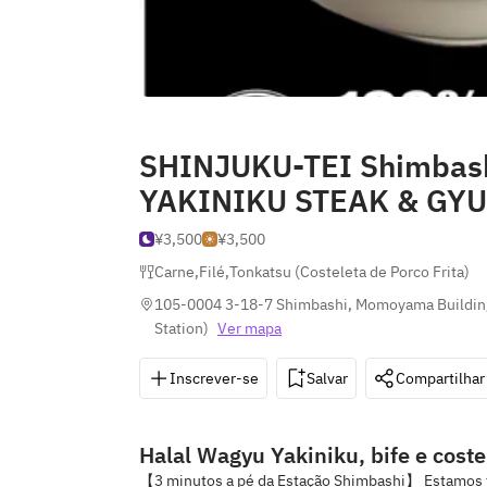
SHINJUKU-TEI Shimbas
YAKINIKU STEAK & GY
¥3,500
¥3,500
Carne
,
Filé
,
Tonkatsu (Costeleta de Porco Frita)
105-0004 3-18-7 Shimbashi, Momoyama Building
Station
)
Ver mapa
Inscrever-se
Salvar
Compartilhar
Halal Wagyu Yakiniku, bife e coste
【3 minutos a pé da Estação Shimbashi】 Estamos f