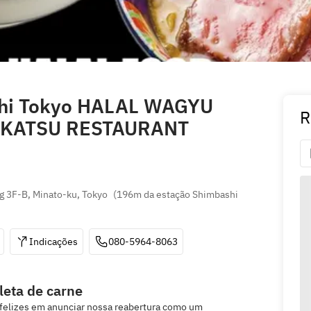
hi Tokyo HALAL WAGYU
R
UKATSU RESTAURANT
 3F-B, Minato-ku, Tokyo
(
196m da estação Shimbashi 
Indicações
080-5964-8063
leta de carne
elizes em anunciar nossa reabertura como um