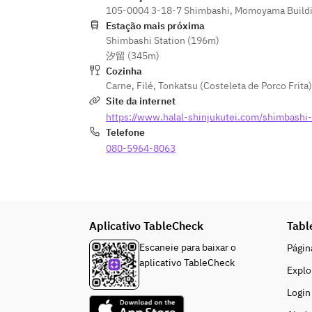
105-0004 3-18-7 Shimbashi, Momoyama Buildin
Estação mais próxima
Shimbashi Station (196m)
汐留 (345m)
Cozinha
Carne
,
Filé
,
Tonkatsu (Costeleta de Porco Frita)
Site da internet
https://www.halal-shinjukutei.com/shimbashi-
Telefone
080-5964-8063
Aplicativo TableCheck
Tabl
Escaneie para baixar o
Página
aplicativo TableCheck
Explo
Login