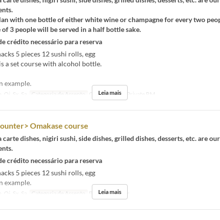
ents.
 plan with one bottle of either white wine or champagne for every two peop
e of 3 people will be served in a half bottle sake.
de crédito necessário para reserva
acks 5 pieces 12 sushi rolls, egg
is a set course with alcohol bottle.
an example.
Leia mais
, Qi, Sx, Sa
Categoria de Assento
Counter, Semi-Private RM
Counter> Omakase course
 carte dishes, nigiri sushi, side dishes, grilled dishes, desserts, etc. are ou
ents.
de crédito necessário para reserva
acks 5 pieces 12 sushi rolls, egg
an example.
Leia mais
, Qi, Sx, Sa
Categoria de Assento
Private Counter