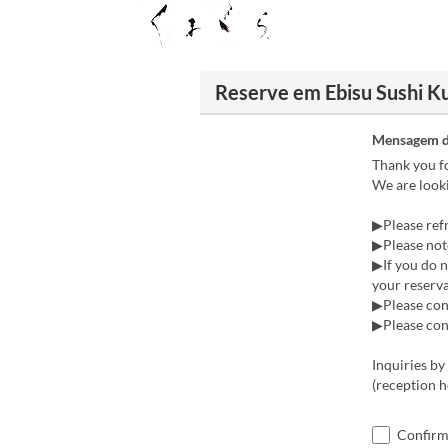
Reserve em Ebisu Sushi 
Mensagem d
Thank you fo
We are looki
▶Please refr
▶Please note
▶If you do n
your reserva
▶Please cont
▶Please cont
Inquiries b
(reception 
Confirm