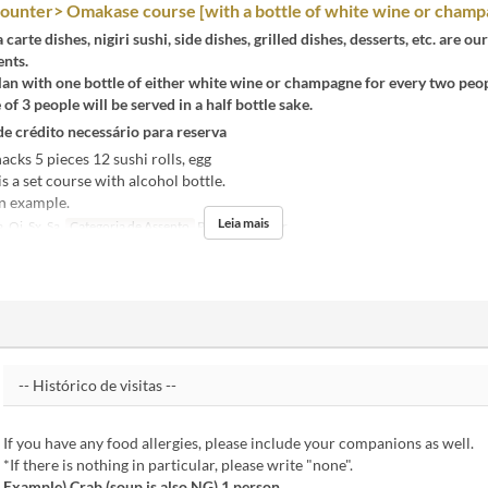
ounter> Omakase course [with a bottle of white wine or champ
 carte dishes, nigiri sushi, side dishes, grilled dishes, desserts, etc. are ou
ents.
 plan with one bottle of either white wine or champagne for every two peop
e of 3 people will be served in a half bottle sake.
de crédito necessário para reserva
acks 5 pieces 12 sushi rolls, egg
is a set course with alcohol bottle.
an example.
Leia mais
, Qi, Sx, Sa
Categoria de Assento
Private Counter
If you have any food allergies, please include your companions as well.
*If there is nothing in particular, please write "none".
Example) Crab (soup is also NG) 1 person