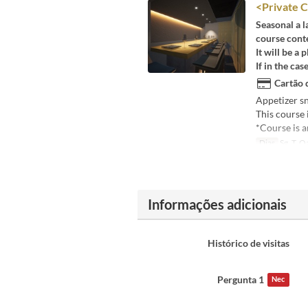
<Private C
Seasonal a la
course cont
It will be a
If in the cas
Cartão 
Appetizer sn
This course 
*Course is 
Dias
Sg, T, Qa
Informações adicionais
Histórico de visitas
Pergunta 1
Nec