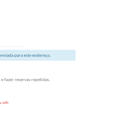
enviada para este endereço.
e fazer reservas repetidas.
a, um