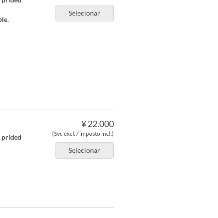
Selecionar
le.
¥ 22.000
(Svc excl. / imposto incl.)
r prided
Selecionar