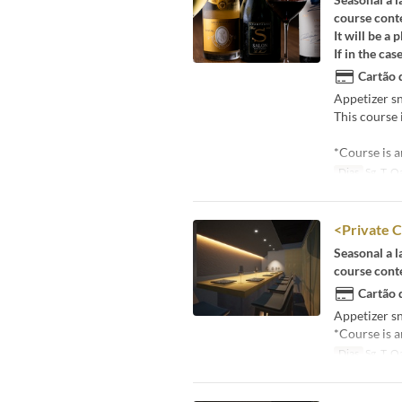
course cont
It will be a
If in the cas
Cartão 
Appetizer sn
This course 
*Course is 
Dias
Sg, T, Qa
<Private 
Seasonal a la
course cont
Cartão 
Appetizer sn
*Course is 
Dias
Sg, T, Qa