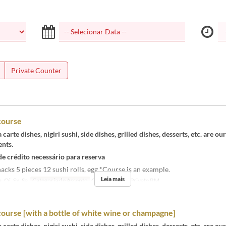
Private Counter
course
 carte dishes, nigiri sushi, side dishes, grilled dishes, desserts, etc. are ou
ents.
de crédito necessário para reserva
acks 5 pieces 12 sushi rolls, egg *Course is an example.
Leia mais
, Qi, Sx, Sa
Categoria de Assento
Counter, Semi-Private RM
urse [with a bottle of white wine or champagne]
 carte dishes, nigiri sushi, side dishes, grilled dishes, desserts, etc. are ou