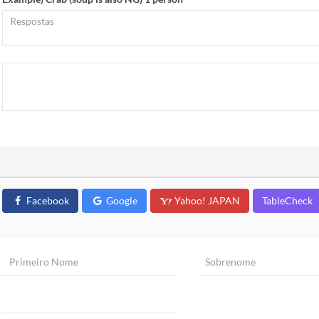
Facebook
Google
Yahoo! JAPAN
TableCheck