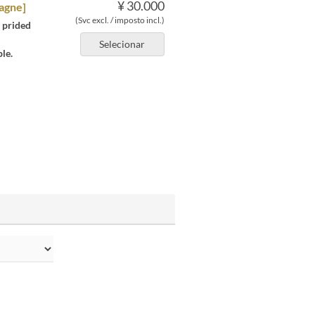
¥ 30.000
agne]
(Svc excl. / imposto incl.)
r prided
Selecionar
le.