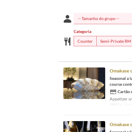
Categoria
Counter
Semi-Private RM
Omakase 
Seasonal a la
course cont
Cartão 
Appetizer sn
Dias
Sg, T, Qa
Omakase co
Seasonal a la