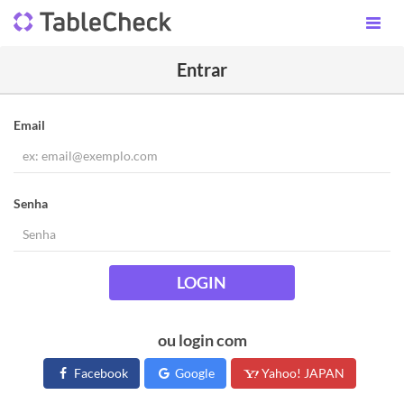
Entrar
Email
Senha
LOGIN
ou login com
Facebook
Google
Yahoo! JAPAN