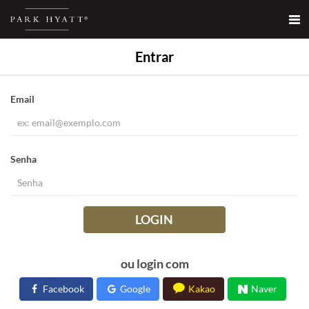
Entrar
Email
Senha
LOGIN
ou login com
Facebook
Google
Kakao
Naver