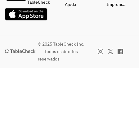
プレー
・コーヒ
TableCheck
Ajuda
Imprensa
力くだ
トご希
ー or 紅茶
さい）
望の方
■食後
は内容
・コー
をご入
ヒー or 
力くだ
紅茶
さい）
© 2025 TableCheck Inc.
■食後
Todos os direitos
・コー
reservados
ヒー or 
紅茶