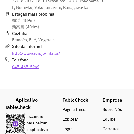
家製ハ
220-8510 2-18-1 Takashima, SOGO Yokohama 10
内容をご
県産オ
ソース
ンバー
F, Nishi-ku, Yokohama-shi, Kanagawa-ken
入力くだ
リーブ
　(産地は
グ）
Estação mais próxima
さい）
牛ラン
日によっ
横浜 (189m)
（8月　
■食後
プステ
て異なり
新高島 (404m)
香川県
・コーヒ
ーキ
ます。)
Cozinha
産オリ
ー or 紅茶
80g　山
■デザー
Francês
,
Filé
,
Vegetais
ーブ豚
葵とフ
ト　
Site da internet
のロー
ォンド
・本日の
http://wavision.jp/nikitei/
スト）
ボーソ
パティシ
Telefone
■デザ
ース
エおすす
ート
045-465-5969
■デザ
めデザー
・本日
ート　
ト
のデザ
・本日
（メッセ
ート
のパテ
ージプレ
（メッ
ィシエ
ートご希
セージ
Aplicativo
TableCheck
Empresa
おすす
望の方は
プレー
TableCheck
めデザ
内容をご
Página Inicial
Sobre Nós
トご希
ート
入力くだ
Escaneie
Explorar
Equipe
望の方
（メッ
さい）
para baixar
は内容
セージ
■食後
Login
Carreiras
o aplicativo
をご入