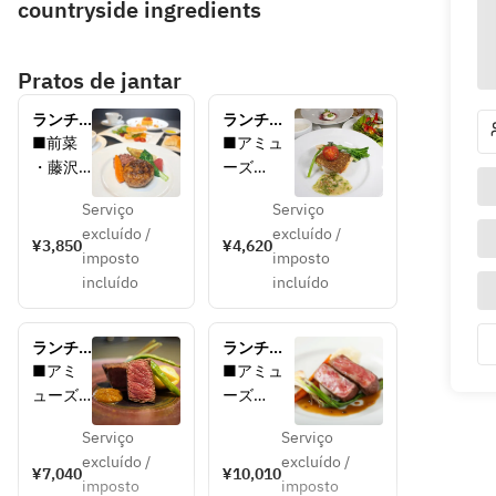
countryside ingredients
Pratos de jantar
ランチ
ランチ
【Jaune
【Verte～
■前菜
■アミュ
～ジョ
ヴェール
・藤沢
ーズ
ーヌ
～】神奈
市金子
・お食事
～】月
川野菜の
Serviço
Serviço
養鶏場
前の小さ
替わり
サラダに
excluído /
excluído /
の卵の
な一品
¥3,850
¥4,620
ランチ
鮮魚がメ
imposto
imposto
テリー
■前菜
コース 
インの全5
incluído
incluído
ヌ　彩
・神奈川
前菜 ス
品
野菜の
県産野菜
ープ メ
サラダ
のサラダ
イン デ
ランチ
ランチ
仕立て
仕立て
ザート 
【Rose
【Violette
■アミ
■アミュ
全4品
■パン
■パン
～ロゼ
～ヴィオ
ューズ
ーズ
・焼き
・焼きた
～】神
レット
・お食
・お食事
たてパ
てパン
奈川野
～】神奈
Serviço
Serviço
事前の
前の小さ
菜のサ
川野菜の
ン
■スープ
excluído /
excluído /
小さな
な一品
¥7,040
¥10,010
ラダに
サラダに
■スー
・季節野
imposto
imposto
一品
■前菜