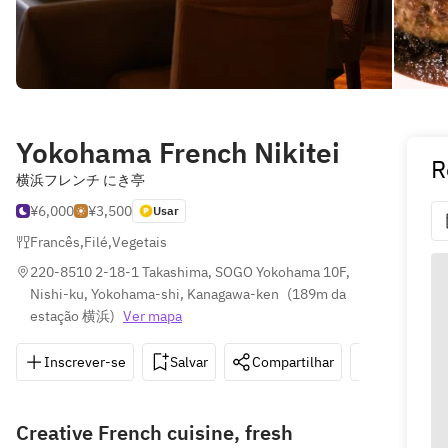
Yokohama French Nikitei
R
横浜フレンチ にき亭
¥6,000
¥3,500
Usar
Francês
,
Filé
,
Vegetais
220-8510 2-18-1 Takashima, SOGO Yokohama 10F, 
Nishi-ku, Yokohama-shi, Kanagawa-ken
(
189m da 
estação 横浜
)
Ver mapa
Inscrever-se
Salvar
Compartilhar
Indicações
Creative French cuisine, fresh