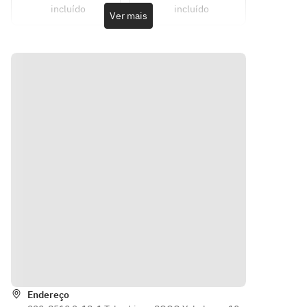
黒毛和
A5ランク
プ
菜のクリ
incluído
incluído
■前菜
・神奈川
Ver mais
牛のス
黒毛和牛
・季節
ームスー
・神奈
県産野菜
テー
フィレス
野菜の
プ
川県産
のサラダ
キ、デ
テーキな
クリー
■メイン
野菜の
仕立て
ザート
ど全５品
ムスー
・釧路漁
など全5
サラダ
■パン
プ
港直送 鮮
品
仕立て
・焼きた
■メイ
魚のポア
■パン
てパン
ン
レ 季節の
・焼き
■スープ
・月替
ソース
たてパ
・季節野
わりの
■デザー
ン
菜のクリ
メイン
ト　
■スー
ームスー
ディッ
・本日の
プ
プ
シュ
パティシ
・季節
■メイン
（7月　
エおすす
野菜の
・A5ラン
香川県
めデザー
クリー
ク黒毛和
産オリ
ト
ムスー
牛フィレ
ーブ
（メッセ
プ
ステーキ
Indicações
牛・オ
ージプレ
■メイ
80g　山葵
リーブ
ートご希
ン
香るフォ
豚の自
望の方は
Endereço
・香川
ンドボー