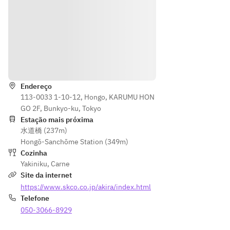
でお
■牛
いけ
上ロ
飲み
の塩
ど、
ース
頂け
煮込
牛テ
■焼
ま
み
ール
物タ
す。
■特
土鍋
レ
Indicações
製ド
ご飯
・ハ
レッ
だけ
ラミ
シン
Endereço
は食
・ロ
113-0033 1-10-12, Hongo, KARUMU HON
グの
べた
ース
GO 2F, Bunkyo-ku, Tokyo
グリ
い！
・上
Estação mais próxima
ーン
とい
ロー
水道橋 (237m)
サラ
う方
ス
Hongō-Sanchōme Station (349m)
ダ
の為
Cozinha
■焼
の席
★牛
Yakiniku
,
Carne
物
のみ
テー
Site da internet
・タ
予約
ル土
https://www.skco.co.jp/akira/index.html
ン2
で
鍋御
Telefone
種盛
す。
飯ご
050-3066-8929
り
焼き
希望
・切
物、
のお