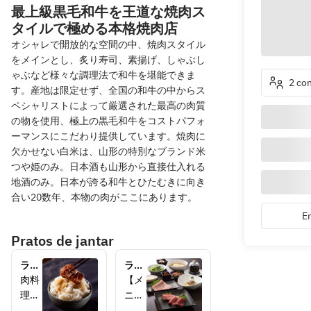
最上級黒毛和牛を王道な焼肉ス
タイルで極める本格焼肉店
オシャレで開放的な空間の中、焼肉スタイル
をメインとし、炙り寿司、素揚げ、しゃぶし
ゃぶなど様々な調理法で和牛を堪能できま
2 co
す。産地は限定せず、全国の和牛の中からス
ペシャリストによって厳選された最高の肉質
の物を使用、極上の黒毛和牛をコストパフォ
ーマンスにこだわり提供しています。焼肉に
欠かせない白米は、山形の特別なブランド米
つや姫のみ。日本酒も山形から直接仕入れる
地酒のみ。日本が誇る和牛とひたむきに向き
合い20数年、本物の肉がここにあります。
En
Pratos de jantar
ラン
ラン
チ
チ
肉料
【メ
2700
4400
理も
ニュ
焼肉
円コ
楽し
ー