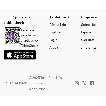
り落
前
客様
とし
菜、
は土
2種
他料
鍋付
Aplicativo
盛り
TableCheck
Empresa
理は
きプ
■あ
TableCheck
ご来
ラン
Página Inicial
Sobre Nós
きら
店時
から
Escaneie
Explorar
Equipe
の焼
ご注
のご
para baixar
きす
文く
予約
Login
Carreiras
o aplicativo
き
ださ
をお
TableCheck
Ajuda
Imprensa
■〆
い。
願い
の冷
当日
致し
麺
15:0
ま
0ま
す。
※山
での
コメ
形県
受付
ント
© 2025 TableCheck Inc.
産つ
とな
での
Todos os direitos
や姫
り、
ご注
reservados
食べ
以降
文は
放題
の人
対応
で
数変
致し
す！