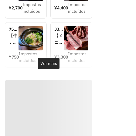
膳
ース
Impostos
Impostos
める
（全
¥2,700
¥4,400
incluídos
incluídos
ラン
11
チ限
品）
定の
】
750
3300
焼肉
■厳
円テ
円焼
【牛
【メ
膳で
選和
ール
物だ
テー
ニュ
す！
牛の
土鍋
けコ
ル土
ー
ラン
しゃ
＆お
ース
Impostos
Impostos
鍋御
（全
¥750
¥3,300
席の
チタ
ぶし
incluídos
incluídos
飯付
8
Ver mais
みの
イム
ゃぶ
き
品）
予約
は日
■和
♪】
】
替わ
牛タ
来店
■焼
りの
テバ
して
物塩
ハー
ラの
から
・タ
ブテ
炙り
アラ
ン3
ィー
寿司
カル
種盛
やコ
■タ
トで
合せ
ーヒ
ンシ
単品
・サ
ーは
チュ
注文
ガリ
無料
ー
した
・特