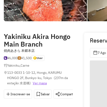
Yakiniku Akira Hongo
Reser
Main Branch
焼肉あきら 本郷本店
7 Ago
¥6,000
¥1,500
Usar
Yakiniku
,
Carne
113-0033 1-10-12, Hongo, KARUMU 
HONGO 2F, Bunkyo-ku, Tokyo
(
237m da 
estação 水道橋
)
Ver mapa
Inscrever-se
Salvar
Compartilhar
Indicações