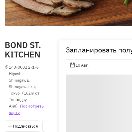
BOND ST.
Запланировать пол
KITCHEN
10 Авг.
140-0002 2-1-6 
Higashi-
Shinagawa, 
Shinagawa-ku, 
Tokyo
(
162m от 
Теннодзу 
Айл
)
Посмотреть 
карту
Подписаться
Сохранить
Поделиться
Как д