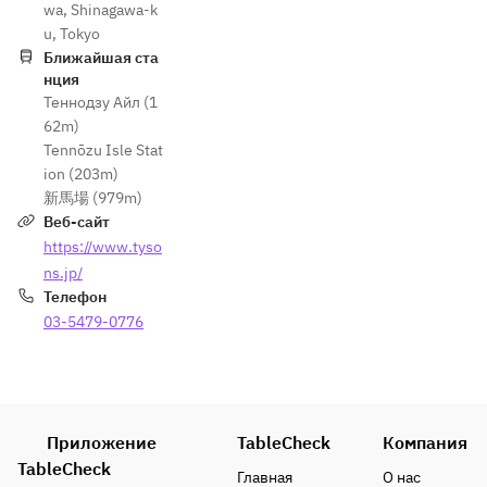
wa, Shinagawa-k
u, Tokyo
Ближайшая ста
нция
Теннодзу Айл (1
62m)
Tennōzu Isle Stat
ion (203m)
新馬場 (979m)
Веб-сайт
https://www.tyso
ns.jp/
Телефон
03-5479-0776
Приложение
TableCheck
Компания
TableCheck
Главная
О нас