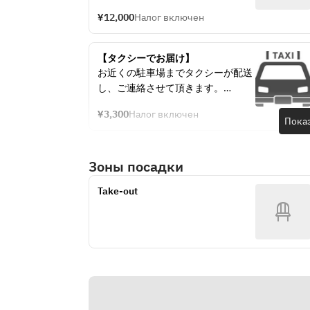
¥12,000
Налог включен
【タクシーでお届け】
お近くの駐車場までタクシーが配送
し、ご連絡させて頂きます。
¥3,300
Налог включен
感染予防の観点から、タクシー運転
Пока
者は商品の搭載、および受け渡し時
にも料理に触る事はございません。
Зоны посадки
タクシー駐車地点までお越し頂き、
料理のピックアップをお願い致しま
Take-out
す。