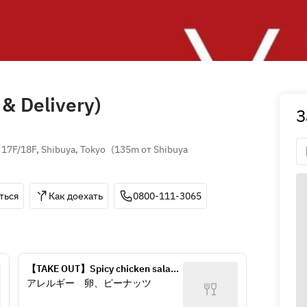
& Delivery)
З
 17F/18F, Shibuya, Tokyo
(
135m от Shibuya 
ться
Как доехать
0800-111-3065
【TAKE OUT】Spicy chicken salad 
with Shanghai dressing
アレルギー　卵、ピーナッツ