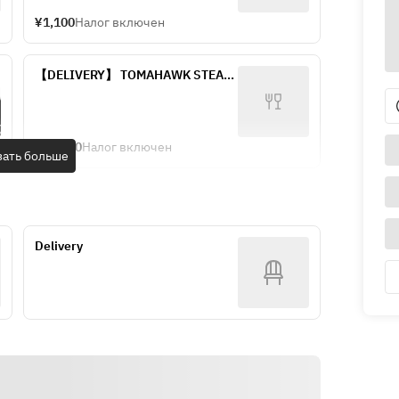
¥1,100
Налог включен
【DELIVERY】 TOMAHAWK STEAK 
SET
¥12,000
Налог включен
зать больше
Delivery