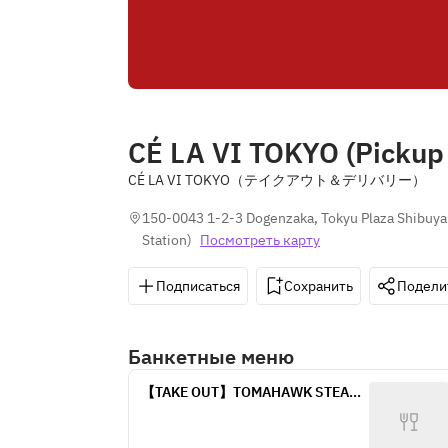
CÉ LA VI TOKYO (Pickup 
CÉ LA VI TOKYO（テイクアウト＆デリバリー）
150-0043 1-2-3 Dogenzaka, Tokyu Plaza Shibuya
Station
)
Посмотреть карту
Подписаться
Сохранить
Подели
Банкетные меню
【TAKE OUT】TOMAHAWK STEAK 
SET