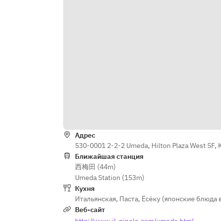
　例）パルミジャーノと白ごまのビ
■Primi Piatti■
スコッティサラーティ オレンジ風味
スパゲティーニ　桜海老と京水菜の
のリコッタチーズと八朔			
アーリオ・オーリオ・ペペロンチー
ノ
※前菜に添えてご提供させて頂いて
おります。
■Carne■
ブランド豚　アルバータポークのグ
■Pane 
リッリャ　白ワインベースの粒マス
厳選オリーブオイルと自家製パン
タード
■Anti
■Dolce■
アトランティックサーモンのクルデ
ココナッツのムース　マンゴーソー
Адрес
ィテ　インサラータ仕立て 
ス
530-0001 2-2-2 Umeda, Hilton Plaza West 5F, K
グリーンマスタードとカラマンシー
Ближайшая станция
のソース　フェタチーズのアクセン
西梅田 (44m)
■Caffe■
ト
Umeda Station (153m)
コーヒーもしくは紅茶
Кухня
Итальянская
,
Паста
,
Ёсёку (японские блюда 
7月初旬一例）勘八のクルディテ　
Веб-сайт
～フリードリンク120分（90分LO）
赤ワインヴィネガーとレモンのヴィ