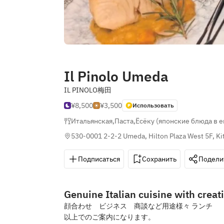
Il Pinolo Umeda
IL PINOLO梅田
¥8,500
¥3,500
Использовать
Итальянская
,
Паста
,
Ёсёку (японские блюда в 
530-0001 2-2-2 Umeda, Hilton Plaza West 5F, Ki
Подписаться
Сохранить
Подели
Genuine Italian cuisine with creat
顔合わせ ビジネス 商談など用途様々 ランチ コース
以上でのご案内になります。