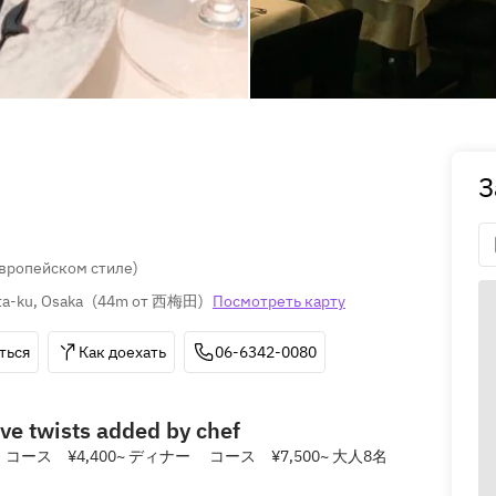
З
европейском стиле)
ta-ku, Osaka
(
44m от 西梅田
)
Посмотреть карту
ться
Как доехать
06-6342-0080
ive twists added by chef
 ¥4,400~ ディナー コース ¥7,500~ 大人8名