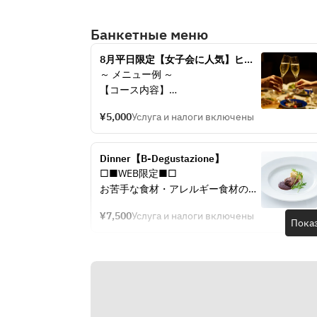
Банкетные меню
8月平日限定【女子会に人気】ヒル
トンプラザで初夏を楽しむコース6
～ メニュー例 ～
品＋120分飲み放題付
【コース内容】
一例
¥5,000
Услуга и налоги включены
■Pane■
お食事中のパンと厳選オリーブオイ
ル
Dinner【B-Degustazione】
□■WEB限定■□
■Antipasto■
お苦手な食材・アレルギー食材のあ
カンパチのペッシェクルード　赤ワ
る方はご予約の際にコメント、
インビネガーとレモンのヴィネグレ
¥7,500
Услуга и налоги включены
もしくは前日までに店舗へ直接ご依
Пока
ット
頼ください。
■Regalo■
※メニュー例
トウモロコシの冷製ポタージュ　バ
ニラとトリュフの香り　カダイフを
■Stuzzichino
添えて
※前菜前のお楽しみ