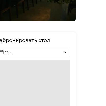
абронировать стол
7 Авг.