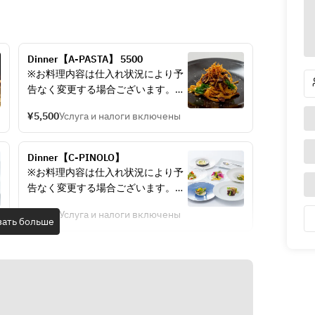
Dinner【A-PASTA】 5500
※お料理内容は仕入れ状況により予
告なく変更する場合ございます。
　お苦手なものアレルギー食材のあ
¥5,500
Услуга и налоги включены
るかたは、ご予約時ご相談くださ
い。
Dinner【C-PINOLO】 
～ある日の一例～
※お料理内容は仕入れ状況により予
告なく変更する場合ございます。
■公式ホームページ予約限定　乾杯
　お苦手なものアレルギー食材のあ
酒　プレゼント
¥9,500
Услуга и налоги включены
るかたは、ご予約時ご相談くださ
зать больше
乾杯スパークリングorウーロン茶
い。
どちらかお選び頂けます。
■WEB限定■
■Stuzzichino■ 
お食事前の小さな一皿
※メニュー例
例）季節フルーツと自家製チーズ
■Stuzzichino