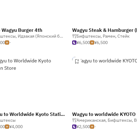
 Wagyu Burger 4th
штексы
,
Идзакая (Японский бар)
Бифштексы
,
Рамен
,
Стейк
500
-
¥6,500
¥6,500
Wagyu to Worldwide Kyoto Station Store
Wagyu to worldwide KYOTO
штексы
Американская
,
Бифштексы
,
Вег
000
¥4,000
¥2,500
-