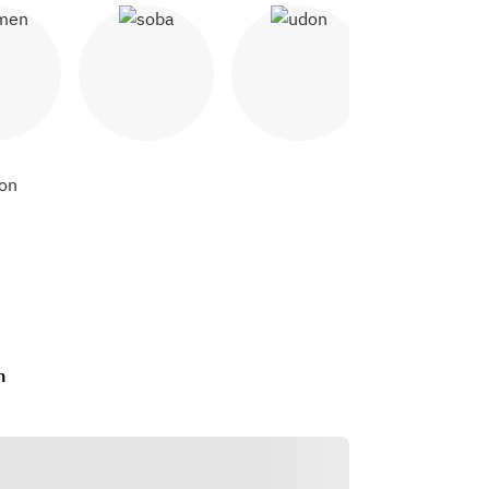
ен
Соба
Удон
Якитори
n