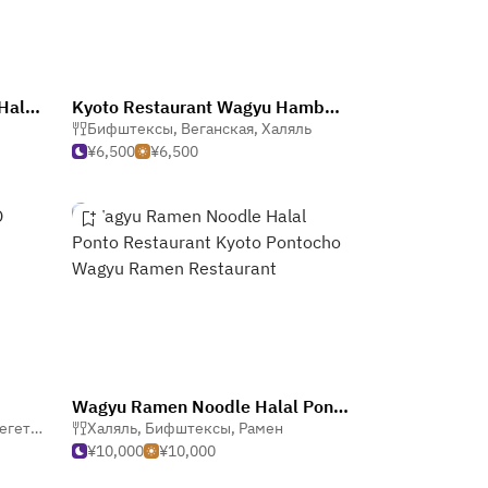
Wagyu Steak & Hamburger (Halal Vegan Gluten Free) Kyoto Station Restaurant
Kyoto Restaurant Wagyu Hamburger Steak (Halal Vegan Gluten Free) Kawaramachi
Бифштексы
,
Веганская
,
Халяль
¥6,500
¥6,500
Wagyu Ramen Noodle Halal Ponto Restaurant Kyoto Pontocho Wagyu Ramen Restaurant
етарянская
Халяль
,
Бифштексы
,
Рамен
¥10,000
¥10,000