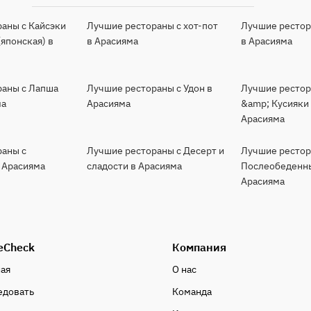
аны с Кайсэки
Лучшие рестораны с хот-пот
Лучшие рестор
(японская) в
в Арасияма
в Арасияма
раны с Лапша
Лучшие рестораны с Удон в
Лучшие рестор
ма
Арасияма
&amp; Кусияки
Арасияма
раны с
Лучшие рестораны с Десерт и
Лучшие рестор
 Арасияма
сладости в Арасияма
Послеобеденны
Арасияма
eCheck
Компания
ная
О нас
едовать
Команда