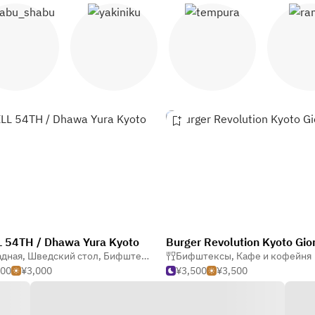
ябу-сябу
Якинику
Темпура
Рам
 54TH / Dhawa Yura Kyoto
Burger Revolution Kyoto Gio
адная
,
Шведский стол
,
Бифштексы
Бифштексы
,
Кафе и кофейня
000
¥3,000
¥3,500
¥3,500