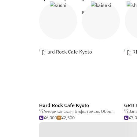
Суши
Кайсэки и кухня Киото (японская)
С
Hard Rock Cafe Kyoto
GRILL
Американская
,
Бифштексы
,
Обеденный Бар и Гастро паб
Зап
¥6,000
¥2,500
¥7,