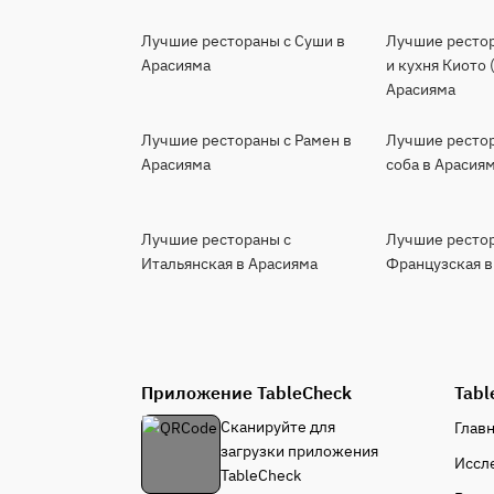
Лучшие рестораны с Суши в
Лучшие рестор
Арасияма
и кухня Киото 
Арасияма
Лучшие рестораны с Рамен в
Лучшие ресто
Арасияма
соба в Арасия
Лучшие рестораны с
Лучшие ресто
Итальянская в Арасияма
Французская в
Приложение TableCheck
Tabl
Сканируйте для
Глав
загрузки приложения
Иссл
TableCheck