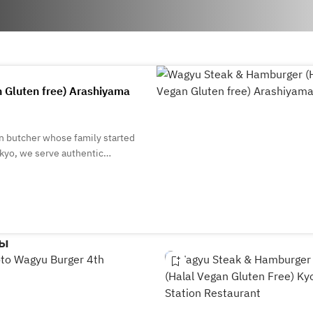
 Gluten free) Arashiyama
n butcher whose family started
okyo, we serve authentic
 been ranked No. 1 on social
ры