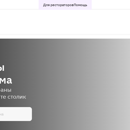
Для рестораторов
Помощь
ы
яма
раны
те столик