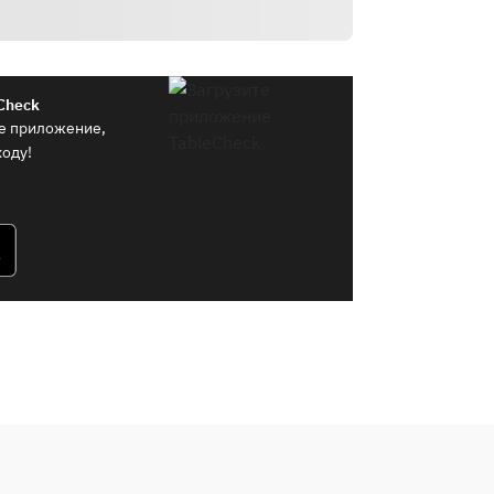
Check
е приложение,
ходу!