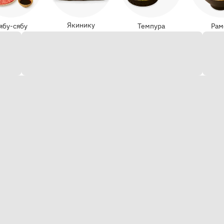
Якинику
ябу-сябу
Темпура
Рам