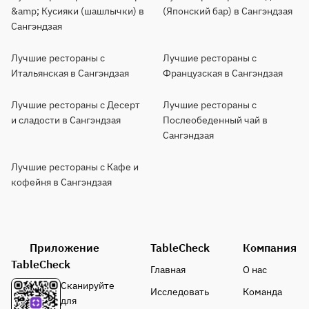
&amp; Кусияки (шашлычки) в
(Японский бар) в Сангэндзая
Сангэндзая
Лучшие рестораны с
Лучшие рестораны с
Итальянская в Сангэндзая
Французская в Сангэндзая
Лучшие рестораны с Десерт
Лучшие рестораны с
и сладости в Сангэндзая
Послеобеденный чай в
Сангэндзая
Лучшие рестораны с Кафе и
кофейня в Сангэндзая
Приложение
TableCheck
Компания
TableCheck
Главная
О нас
Сканируйте
Исследовать
Команда
для