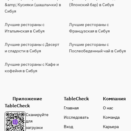
&amp; Кусияки (шашлычки) в
(Японский бар) в Сибуя
Сибуя
Лучшие рестораны с
Лучшие рестораны с
Итальянская в Сибуя
Французская в Сибуя
Лучшие рестораны с Десерт
Лучшие рестораны с
и сладости в Сибуя
Послеобеденный чай в Сибуя
Лучшие рестораны с Кафе и
кофейня в Сибуя
Приложение
TableCheck
Компания
TableCheck
Главная
О нас
Сканируйте
Исследовать
Команда
для
Вход
Карьера
загрузки