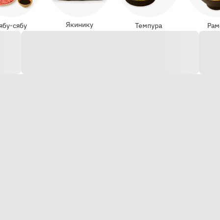
Якинику
ябу-сябу
Темпура
Рам