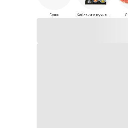
Суши
Кайсэки и кухня Киото (японская)
С