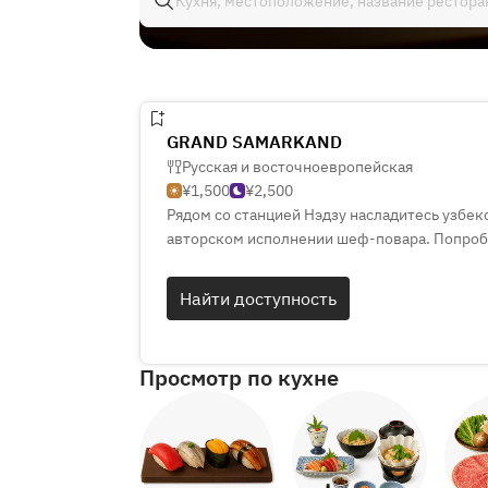
GRAND SAMARKAND
Русская и восточноевропейская
¥1,500
¥2,500
Рядом со станцией Нэдзу насладитесь узбекс
авторском исполнении шеф-повара. Попроб
европейского бистро. Просторный зал дост
попробуйте домашние десерты!
Найти доступность
Просмотр по кухне