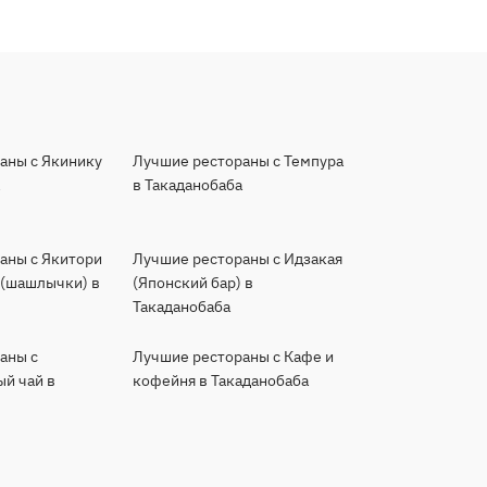
аны с Якинику
Лучшие рестораны с Темпура
а
в Такаданобаба
аны с Якитори
Лучшие рестораны с Идзакая
 (шашлычки) в
(Японский бар) в
Такаданобаба
аны с
Лучшие рестораны с Кафе и
й чай в
кофейня в Такаданобаба