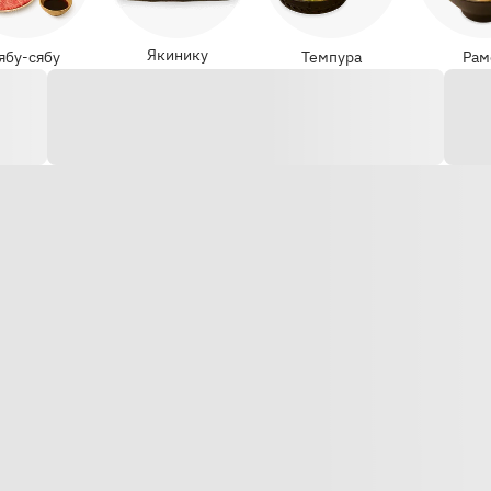
Якинику
ябу-сябу
Темпура
Рам