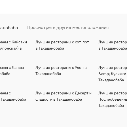
Просмотреть другие местоположения
данобаба
аны с Кайсэки
Лучшие рестораны с хот-пот
Лучшие рестор
(японская) в
в Такаданобаба
в Такаданобаб
раны с Лапша
Лучшие рестораны с Удон в
Лучшие рестор
нобаба
Такаданобаба
&amp; Кусияки
Такаданобаба
раны с
Лучшие рестораны с Десерт и
Лучшие рестор
 Такаданобаба
сладости в Такаданобаба
Послеобеденны
Такаданобаба