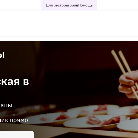
Для рестораторов
Помощь
ы
кая в
раны
в
лик прямо