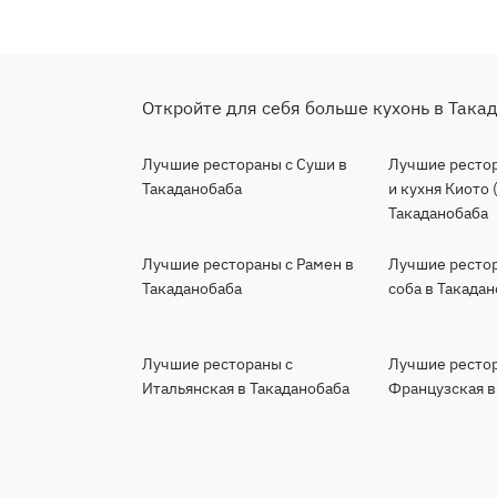
Откройте для себя больше кухонь в Така
Лучшие рестораны с Суши в
Лучшие рестор
Такаданобаба
и кухня Киото 
Такаданобаба
Лучшие рестораны с Рамен в
Лучшие ресто
Такаданобаба
соба в Такада
Лучшие рестораны с
Лучшие ресто
Итальянская в Такаданобаба
Французская в