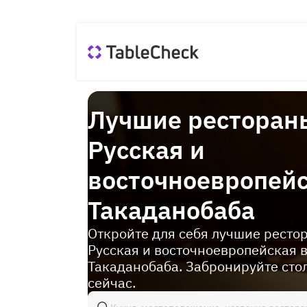
Лучшие ресторан
Русская и
восточноевропейс
Такаданобаба
Откройте для себя лучшие ресто
Русская и восточноевропейская 
Такаданобаба. Забронируйте сто
сейчас.