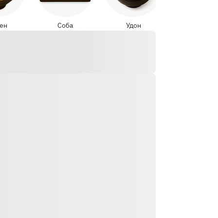
ен
Соба
Удон