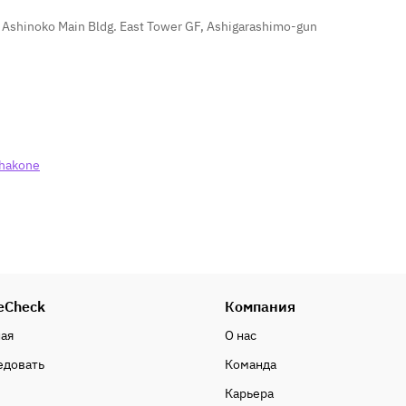
Ashinoko Main Bldg. East Tower GF, Ashigarashimo-gun
_hakone
eCheck
Компания
ная
О нас
едовать
Команда
Карьера