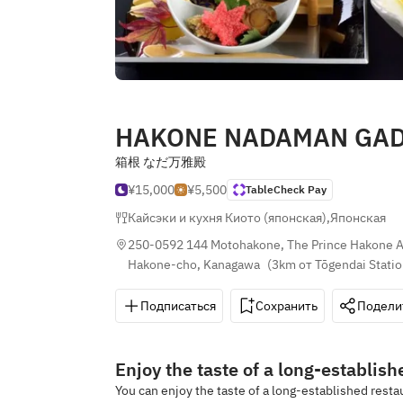
HAKONE NADAMAN GA
箱根 なだ万雅殿
¥15,000
¥5,500
TableCheck Pay
Кайсэки и кухня Киото (японская)
,
Японская
250-0592 144 Motohakone, The Prince Hakone As
Hakone-cho, Kanagawa
(
3km от Tōgendai Stati
Подписаться
Сохранить
Подели
Enjoy the taste of a long-establis
You can enjoy the taste of a long-established resta