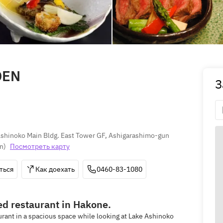
DEN
З
hinoko Main Bldg. East Tower GF, Ashigarashimo-gun 
on
)
Посмотреть карту
ться
Как доехать
0460-83-1080
hed restaurant in Hakone.
urant in a spacious space while looking at Lake Ashinoko