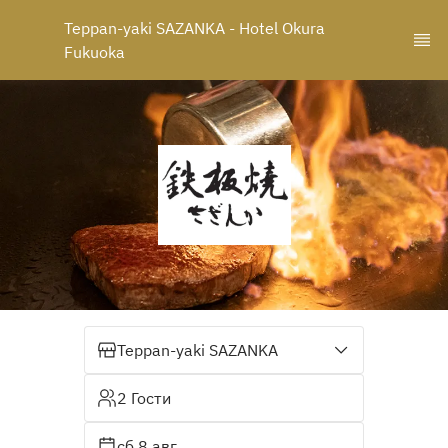
Teppan-yaki SAZANKA - Hotel Okura 
Fukuoka
Teppan-yaki SAZANKA
2 Гости
сб 8 авг.