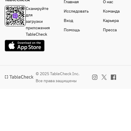
Главная
О нас
ro 
flavor of 
Сканируйте
Исследовать
Команда
Fresca 
root 
*Please 
для
and 
vegetables
choose 
Вход
Карьера
загрузки
Ferment
- Today's 
one from 
приложения
Помощь
Пресса
ed 
Dessert 
the 
TableCheck
Butter (+
(example):
following:
¥500)
 RACINES' 
* Thick 
signature 
Shiitake 
Choose 
tiramisu
Mushroom
your 
- Coffee 
s from 
main 
or tea 
Tokushima
© 2025 TableCheck Inc.
course 
included
 with 
Все права защищены
for an 
Duxelles 
addition
Butter 
al fee.
Sauce
* Seafood 
・
Pescatore 
Yamagat
(+1,000 
a 
yen)
Tengen 