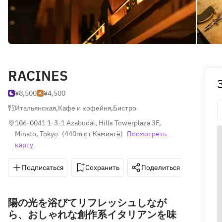
RACINES
¥8,500
¥4,500
Итальянская
,
Кафе и кофейня
,
Бистро
106-0041 1-3-1 Azabudai, Hills Towerplaza 3F, 
Minato, Tokyo
(
440m от Камиятё
)
Посмотреть 
карту
Подписаться
Сохранить
Поделиться
Как д
陽の光を浴びてリフレッシュしなが
ら、おしゃれな創作系イタリアンを味