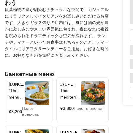
わう
観葉植物の緑が馴染むナチュラルな空間で、カジュアル
にリラックスしてイタリアンをお楽しみいただけるお店
です。大きなガラス張りの店内には、昼には陽の光が豊
かに差し込むやさしい雰囲気に包まれ、夜になれば夜景
を眺められるドラマティックな空気が流れます。 ラン
チやディナーといったお食事はもちろんのこと、ティー
タイムにはアフタヌーンティーをご用意。お好きな時間
に、お好きなものを気軽にお楽しみください。
Банкетные меню
[LUNCH] 
3/1 ~ 
Lunch 
[LUNCH 
*The 
This 
course
(weekdays 
menu 
Mediterran
only)] 
may 
ean-
Special 
Налог
¥3,800
Налог включен
change 
inspired 
¥3,200
lease 
включен
dependi
version of 
salad set 
ng on 
RACINES' 
(soup and 
the 
signature 
dolce 
[LUNCH] 
[DINNER] 