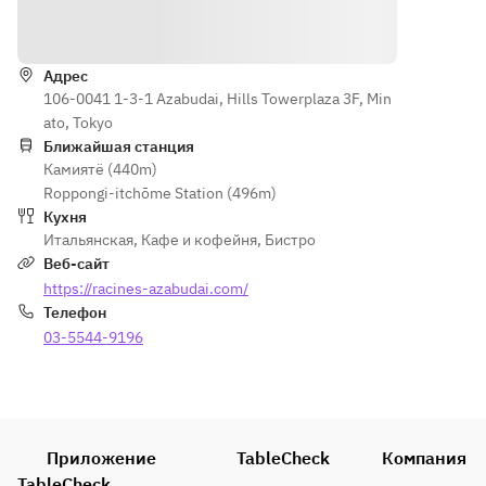
Egg and 
, herbs, 
ービーソ
Как доехать
Ricotta 
and leafy 
ースでお
Salata
greens. 
召し上が
* Confit of 
Адрес
りいただ
Tokushima
106-0041 1-3-1 Azabudai, Hills Towerplaza 3F, Min
きます。
 Coral Tree 
Choose 
ato, Tokyo
- 
Tomatoes 
from 
Ближайшая станция
RACINES 
【平日】
and 
Камиятё (440m)
the 
Boulangeri
カンパー
Bruschetta
Roppongi-itchōme Station (496m)
followin
e's 
ニュブレ
* Horse 
Кухня
g:
signature 
ッドとコ
Mackerel 
Итальянская
,
Кафе и кофейня
,
Бистро
・
croissant 
ーヒーor
and 
Веб-сайт
Sausage 
delivered 
紅茶付き
Summer 
https://racines-azabudai.com/
and 
daily
【土日
Orange 
Телефон
Curly 
- Today's 
祝】カン
Ceviche
Spinach 
03-5544-9196
Soup 
パーニュ
* Spanish 
Arrabbia
(example):
ブレッド
Jamón 
ta
 Tomato 
付き(ド
Serrano
・
chowder 
リンク
* 
Spaghett
packed 
別)
Shiranuka 
oni with 
Приложение
with the 
TableCheck
Компания
Mozzarella
Pomodo
delicious 
TableCheck