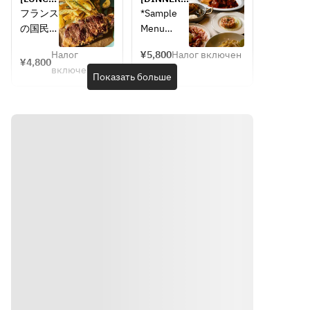
availabili
"Wreath 
included)
Steak 
A sharing-
フランス
*Sample 
ty of 
Salad" is 
Frites
style 
の国民食
Menu
ingredie
topped 
course 
とも言え
*The 
nts. 
with a 
where you 
Налог
¥5,800
Налог включен
るステー
course 
¥4,800
can enjoy 
Thank 
generous 
включен
キフリッ
structure 
Показать больше
nature 
you for 
amount of 
トをオー
remains 
and wine.
your 
seafood, 
プンから
the same, 
understa
including 
先行販
but the 
nding.
shrimp 
売。大胆
contents 
and 
に焼き上
may 
scallops, 
げたサー
change 
Steamed
for a 
ロインス
depending 
gorgeous 
テーキ
on the 
Chicken 
finish. 
に、ポム
availability
with 
This 
フリット
 of 
Broccoli 
signature 
(フライ
ingredient
Marinad
salad also 
ドポテ
s. Please 
e
features 
ト)を添
understan
Soft-
root 
えてオニ
d in 
boiled 
vegetables
オングレ
advance.