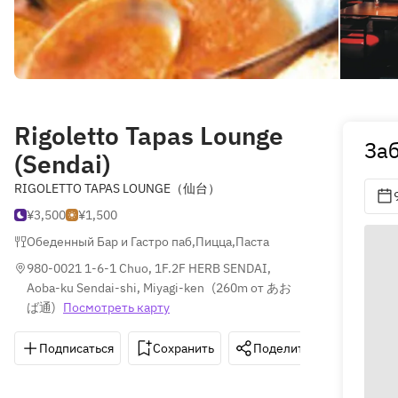
Rigoletto Tapas Lounge
Заб
(Sendai)
RIGOLETTO TAPAS LOUNGE（仙台）
¥3,500
¥1,500
Обеденный Бар и Гастро паб
,
Пицца
,
Паста
980-0021 1-6-1 Chuo, 1F.2F HERB SENDAI, 
Aoba-ku Sendai-shi, Miyagi-ken
(
260m от あお
ば通
)
Посмотреть карту
Подписаться
Сохранить
Поделиться
Как д