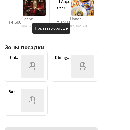
肉料理
ザ、人
ットタ
パス、 
【Appe
deliver
kale
食後の
気のシ
パスラ
大人気
tizer】
y to 
Direct 
デザー
ョート
ウン
の窯焼
organic 
トまで
パス
Shioga
deliver
ジ　お
きピ
Налог
Налог
microle
¥4,500
¥3,500
楽しむ
タ、メ
勧め拘
ザ、人
ma 
y to 
включен
включен
af 
Показать больше
リゴレ
イン肉
りタパ
気のパ
Port! 
Shioga
garden 
ットタ
料理、
スを使
スタ、
Fresh 
ma 
salad
パスラ
食後の
った２
メイン
fish 
Port! 
Зоны посадки
Direct 
ウン
デザー
次会コ
肉料理
carpacc
Fresh 
deliver
ジ・ス
トまで
ースプ
食後の
io
fish 
Dining 
Dining・
タンダ
楽しん
y to 
ラン(フ
デザー
Sloveni
carpacc
Table
Window
ードパ
で頂け
リード
トまで
Shioga
an pro-
io
ーティ
るリゴ
リンク
楽しむ
ma 
shoot
Sloveni
ープラ
レット
付き）
リゴレ
Port! 
ン　フ
タパス
This 
an pro-
ットタ
Fresh 
リード
ラウン
パスラ
plant is 
shoot
fish 
Bar
リンク
ジ リコ
ウン
made 
Nduya 
carpacc
付き
メンド
ジ・ス
of 
and 
io
パーテ
タンダ
season
Trippa 
Sloveni
ィープ
ードパ
al 
Tomato
an pro-
ラン　
ーティ
vegeta
 Boiled 
フリー
shoot
ープラ
bles 
in 
ドリン
ン
This 