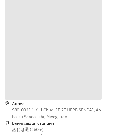
from 
Roman 
ク付き
plant is 
Marum
Style
made 
ori
garlic 
of 
Frit of 
toast
season
the 
Frit of 
al 
Inca's 
the 
vegeta
Awake
Inca's 
bles 
ning
Awake
from 
【GRIL
ning
Marum
L】
【GRIL
ori
a 
L】
Frit of 
tomato 
beef 
the 
saucer 
should
Inca's 
of 
er 
Как доехать
Awake
herbs 
roast 
ning
from 
steak
Адрес
【GRIL
the 
【PIZZ
980-0021 1-6-1 Chuo, 1F.2F HERB SENDAI, Ao
L】
Gryllou 
A】
ba-ku Sendai-shi, Miyagi-ken
a 
Marum
Bismar
Ближайшая станция
tomato 
ori 
ck
あおば通 (260m)
saucer 