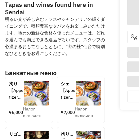
Tapas and wines found here in
Sendai
明るい光が差し込むテラスやシャンデリアの輝くダ
イニングで、種類豊富なタパスをお楽しみいただけ
ます。地元の新鮮な食材を使ったメニューは、どれ
を選んでも満足できる逸品ぞろいです。スタッフの
心温まるおもてなしとともに、“都の杜”仙台で特別
なひとときをお過ごしください。
Банкетные меню
拘りタ
シェフ
パス、 
厳選食
【Appe
【Appe
大人気
材を使
tizer】
tizer】
の窯焼
った、
organic 
Caesar 
きピ
拘りタ
Налог
Налог
microle
salad 
¥6,000
¥7,000
ザ、人
パス、
включен
включен
af 
with 
気のパ
大人気
garden 
tandry 
スタ、
の窯焼
salad
chicken
メイン
きピ
リゴレ
拘りタ
Direct 
 and 