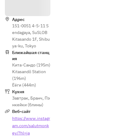
Как доехать
Адрес
151-0051 4-5-11 S
endagaya, SuSLOB
Kitasando 1F, Shibu
ya-ku, Tokyo
Ближайшая станц
ия
Кита-Сандо (195m)
Kitasandō Station
(196m)
Ёёги (444m)
Кухня
Завтрак
,
Бранч
,
Пэ
нкейки (блины)
Веб-сайт
https://www.instagr
am.com/salutmonk
ey/?hl=ja