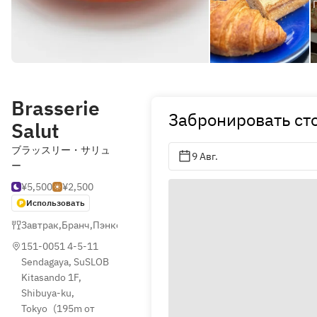
Brasserie
Забронировать ст
Salut
ブラッスリー・サリュ
9 Авг.
ー
¥5,500
¥2,500
Использовать
Завтрак
,
Бранч
,
Пэнкейки (блины)
151-0051 4-5-11 
Sendagaya, SuSLOB 
Kitasando 1F, 
Shibuya-ku, 
Tokyo
(
195m от 