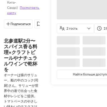
Кита-
Сандо
)
Посмотреть 
карту
Подписаться
Сохранить
Поделиться
Как д
2 гость
1
北参道駅2分〜
スパイス香る料
理×クラフトビ
ールやナチュラ
ルワインで乾杯
を
Найти больше доступ
オーナーは猿のサリュ
ー、船の中のコック(司
厨)さん。サリューが世
界中の港で出会った食
材やレシピをご提供。
トマトベースのやさし
い味わいのクスクスは