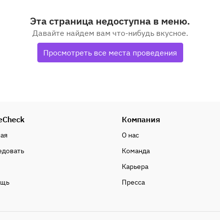
Эта страница недоступна в меню.
Давайте найдем вам что-нибудь вкусное.
Просмотреть все места проведения
eCheck
Компания
ная
О нас
едовать
Команда
Карьера
ощь
Пресса