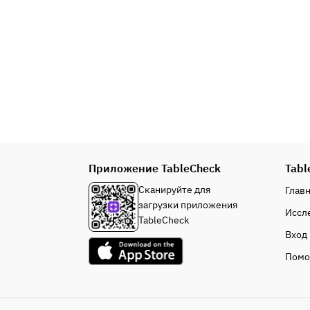
Приложение TableCheck
Tabl
Сканируйте для
Глав
загрузки приложения
Иссл
TableCheck
Вход
Пом