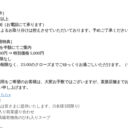
件］
様以上
制（お電話にて承ります）
によるお取り分けは控えさせていただいております。予めご了承くださ
用特典］
金を半額にてご案内
00円 ⇒ 特別価格 5,000円
制限なし
制限なく、21:00のクローズまでごゆっくりお過ごしいただけます。（
）
利用をご希望のお客様は、大変お手数ではございますが、直接店舗まで
い申し上げます。
ちら※
ー例
は皆さまに提供いたします。(1名様1回限り)
り前菜盛り合わせ
級乾物魚のひれ入りスープ