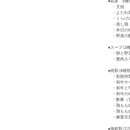
●前菜 6種
・よだれ
・くらげ
・蒸し鶏
・本日の
・野菜の
●スープ (2
・卵と野菜
・蟹肉
●肉類 (8種類
・彩龍特製
・和牛サー
・和牛と季
・和牛のX
・酢豚（
・鶏もも
・鶏もも肉
・麻婆豆
●海鮮類 (1