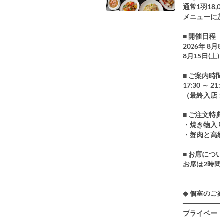
通常1羽1
メニューに
■ 開催日程
2026年 8月
8月15日(土)
■ ご案内時
17:30 ～ 21
（最終入店 1
■ ご注文特
・焼き物入
・蟹肉と高
■ お席に
お席は2時
───────
◆ 個室の
───────
プライベー