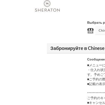
Выбрать р
Забронируйте в Chinese "
Сообщение
■メニュー
・仕入れ状
す。予めご
■ご予約の
■記載の表
************
ご予約のキ
■キャンセ