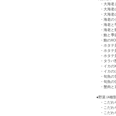
・大海老と
・大海老の
・大海老の
・海老の
・海老と季
・海老と卵
・鮑と季
・鮑のXO
・ホタテ貝
・ホ
・ホタテ貝
・タラバ
・イカのX
・イカのに
・旬魚の
・旬魚の
・蟹肉と
●野菜 (4種類
・こ
・こだわ
・こだ