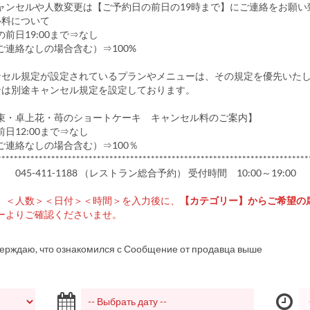
ャンセルや人数変更は【ご予約日の前日の19時まで】にご連絡をお願い
ル料について
前日19:00まで⇒なし
ご連絡なしの場合含む）⇒100%
ンセル規定が設定されているプラ​​ンやメニューは、その規定を優先いた
ンは別途キャンセル規定を設定しております。
束・卓上花・苺のショートケーキ キャンセル料のご案内】
日12:00まで⇒なし
ご連絡なしの場合含む）⇒100％
***************************************************************************
045-411-1188 （レストラン総合予約） 受付時間 10:00～19:00
、＜人数＞＜日付＞＜時間＞を入力後に、
【カテゴリー】からご希望の
ーよりご確認くださいませ。
верждаю, что ознакомился с Сообщение от продавца выше