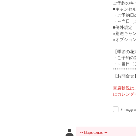
ご予約のキ
■キャンセ
・ご予約日の
・～当日（
■例外規定
※別途キャ
※オプショ
【季節の花
・ご予約の前
・～当日（
************
【お問合せ】 
空席状況は
にカレンダ
Я подт