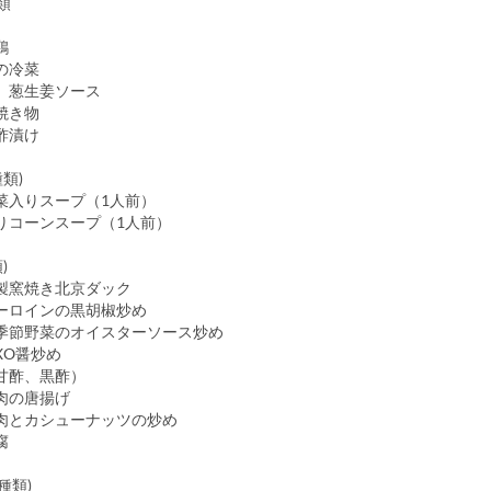
類
・叉焼
鶏
の冷菜
 葱生姜ソース
焼き物
酢漬け
種類)
入りスープ（1人前）
入りコーンスープ（1人前）
)
窯焼き北京ダック
ロインの黒胡椒炒め
節野菜のオイスターソース炒め
O醤炒め
甘酢、黒酢）
肉の唐揚げ
とカシューナッツの炒め
腐
7種類)