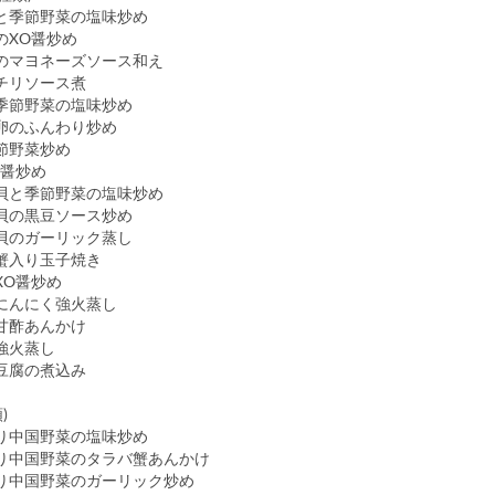
季節野菜の塩味炒め
XO醤炒め
マヨネーズソース和え
チリソース煮
節野菜の塩味炒め
のふんわり炒め
節野菜炒め
醤炒め
と季節野菜の塩味炒め
タテ貝の黒豆ソース炒め
のガーリック蒸し
蟹入り玉子焼き
O醤炒め
んにく強火蒸し
甘酢あんかけ
強火蒸し
豆腐の煮込み
)
だわり中国野菜の塩味炒め
り中国野菜のタラバ蟹あんかけ
わり中国野菜のガーリック炒め