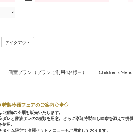
テイクアウト
個室プラン（プランご利用4名様～）
Children's Menu
龍 特製冷麺フェアのご案内◇◆◇
は2種類の冷麺を販売いたします。
麻ダレと醤油ダレの2種類を用意。さらに彩龍特製辛し味噌を添えて提
を使用。
チタイム限定で冷麺セットメニューもご用意しております。