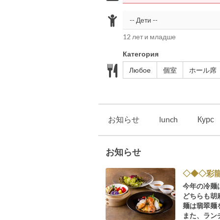
12 лет и младше
Категория
Любое
個室
ホール席
お知らせ
lunch
Курс
お知らせ
◇◆◇彩
今年の冷麺
どちらも胡
麺は翡翠麺
また、ラン