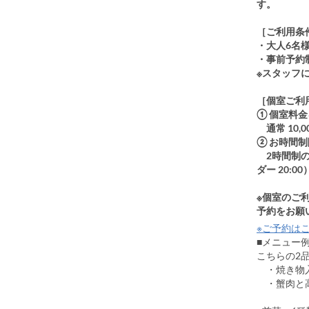
す。
［ご利用条
・大人6名
・事前予約
※スタッフ
［個室ご利
① 個室料
通常 10,0
② お時間
2時間制の
ダー 20:00
※個室のご
予約をお願
※ご予約はこ
■メニュ
こちらの2品
・焼き物入
・蟹肉と高