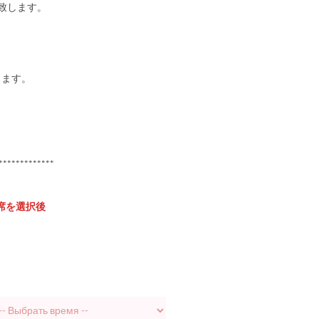
致します。
します。
*************
席を選択後