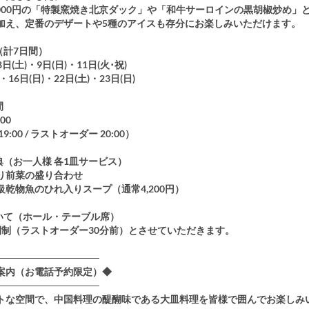
8,000円の「特製窯焼き北京ダック」や「和牛サーロインの黒胡椒炒め」
加え、定番のデザートや5種のアイスも存分にお楽しみいただけます。
（計7日間）
8日(土)・9日(日)・11日(火･祝)
・16日(日)・22日(土)・23日(日)
間
:00
9:00 / ラストオーダー 20:00）
典（お一人様 各1皿サービス）
り前菜の盛り合わせ
級乾物魚のひれ入りスープ（通常4,200円）
ついて（ホール・テーブル席）
間制（ラストオーダー30分前）とさせていただきます。
───────────────
ご案内（お電話予約限定）◆
───────────────
トな空間で、中国料理の醍醐味である大皿料理を皆様で囲んでお楽しみ