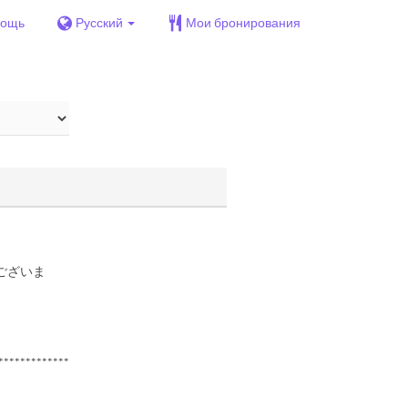
ощь
Русский
Мои бронирования
ございま
*************