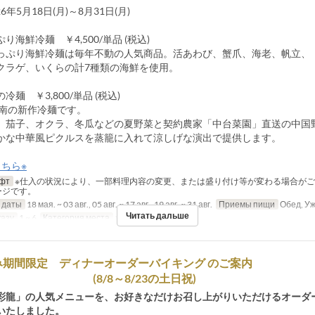
26年5月18日(月)～8月31日(月)
り海鮮冷麺 ￥4,500/単品 (税込)
り海鮮冷麺は毎年不動の人気商品。活あわび、蟹爪、海老、帆立、
ゲ、いくらの計7種類の海鮮を使用。
麺 ￥3,800/単品 (税込)
南の新作冷麺です。
子、オクラ、冬瓜などの夏野菜と契約農家「中台菜園」直送の中国
中華風ピクルスを蒸籠に入れて涼しげな演出で提供します。
ちら※
фт
※仕入の状況により、一部料理内容の変更、または盛り付け等が変わる場合がご
ージです。
 даты
18 мая. ~ 03 авг., 05 авг. ~ 17 авг., 19 авг. ~ 31 авг.
Приемы пищи
Обед, У
Читать дальше
казу
1 ~ 6
Категория места
ホール席
み期間限定 ディナーオーダーバイキング のご案内
(8/8～8/23の土日祝)
彩龍」の人気メニューを、お好きなだけお召し上がりいただけるオーダ
いたしました。