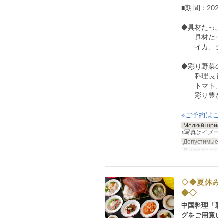
■期 間：20
◆具材たっぷ
具材たっぷ
イカ、クラ
◆彩り野菜の冷
料理長 
トマト、茄
彩り豊かな
※ご予約はこ
Мелкий шри
※写真はイメ
Допустимые
Лимит по за
◇◆夏休
◆◇ 
中国料理「
グをご用意