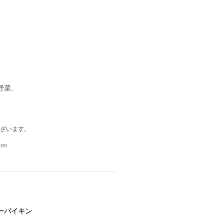
野菜、
ざいます。
жин
ーバイキン