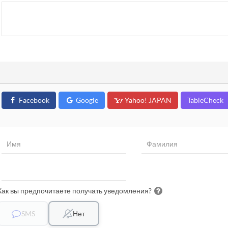
Facebook
Google
Yahoo! JAPAN
TableCheck
Как вы предпочитаете получать уведомления?
SMS
Нет