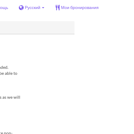
ощь
Русский
Мои бронирования
nded.
be able to
s as we will
are non-