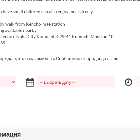
 have small children can also enjoy meals freely.
 by walk from Kencho-mae station
ng available nearby
efecture Naha City Kumochi 3-29-41 Kumochi Mansion 1F
739
верждаю, что ознакомился с Сообщение от продавца выше
рмация