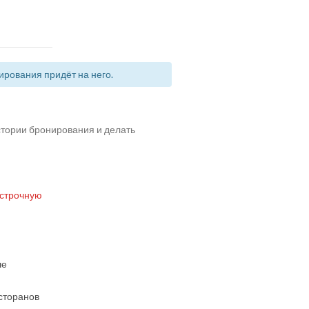
рования придёт на него.
истории бронирования и делать
 строчную
ше
есторанов