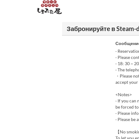
Забронируйте в Steam-d
Сообщение
· Reservatio
· Please cont
· 18: 30 ~ 2
· The telep
・Please note
accept your 
<Notes>
· If you can
be forced to
· Please inf
· Please be 
【No smoking
To let you e