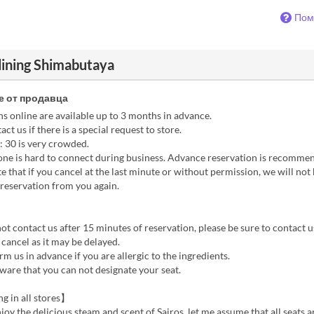
Пом
ining Shimabutaya
 от продавца
ns online are available up to 3 months in advance.
act us if there is a special request to store.
0: 30 is very crowded.
hone is hard to connect during business. Advance reservation is recomme
 that if you cancel at the last minute or without permission, we will not 
reservation from you again.
 not contact us after 15 minutes of reservation, please be sure to contact u
 cancel as it may be delayed.
orm us in advance if you are allergic to the ingredients.
aware that you can not designate your seat.
 in all stores】
njoy the delicious steam and scent of Sairos, let me assume that all seats 