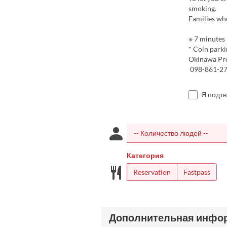
smoking.
Families who
※ 7 minutes
* Coin parki
Okinawa Pr
098-861-2
Я подт
Категория
Reservation
Fastpass
Дополнительная инфо