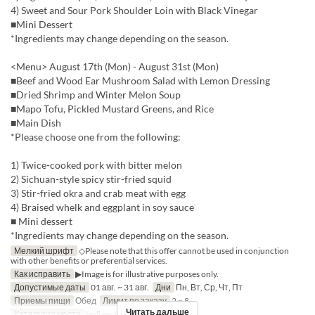
4) Sweet and Sour Pork Shoulder Loin with Black Vinegar
■Mini Dessert
*Ingredients may change depending on the season.
<Menu> August 17th (Mon) - August 31st (Mon)
■Beef and Wood Ear Mushroom Salad with Lemon Dressing
■Dried Shrimp and Winter Melon Soup
■Mapo Tofu, Pickled Mustard Greens, and Rice
■Main Dish
*Please choose one from the following:
1) Twice-cooked pork with bitter melon
2) Sichuan-style spicy stir-fried squid
3) Stir-fried okra and crab meat with egg
4) Braised whelk and eggplant in soy sauce
■ Mini dessert
*Ingredients may change depending on the season.
Мелкий шрифт
◇Please note that this offer cannot be used in conjunction
with other benefits or preferential services.
Как исправить
▶Image is for illustrative purposes only.
Допустимые даты
01 авг. ~ 31 авг.
Дни
Пн, Вт, Ср, Чт, Пт
Приемы пищи
Обед
Лимит по заказу
2 ~ 8
Читать дальше
Категория места
Hall seats