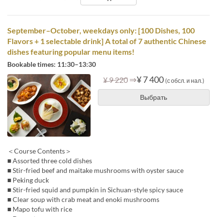
September–October, weekdays only: [100 Dishes, 100
Flavors + 1 selectable drink] A total of 7 authentic Chinese
dishes featuring popular menu items!
Bookable times: 11:30–13:30
⇒
¥ 7 400
¥ 9 220
(с обсл. и нал.)
Выбрать
＜Course Contents＞
■ Assorted three cold dishes
■ Stir-fried beef and maitake mushrooms with oyster sauce
■ Peking duck
■ Stir-fried squid and pumpkin in Sichuan-style spicy sauce
■ Clear soup with crab meat and enoki mushrooms
■ Mapo tofu with rice