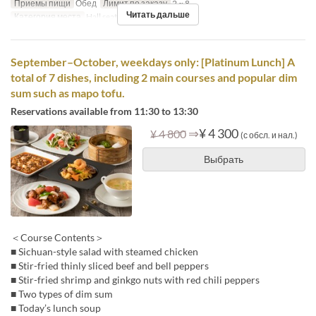
Приемы пищи
Обед
Лимит по заказу
2 ~ 8
Читать дальше
Категория места
Hall seats
September–October, weekdays only: [Platinum Lunch] A
total of 7 dishes, including 2 main courses and popular dim
sum such as mapo tofu.
Reservations available from 11:30 to 13:30
⇒
¥ 4 300
¥ 4 800
(с обсл. и нал.)
Выбрать
＜Course Contents＞
■ Sichuan-style salad with steamed chicken
■ Stir-fried thinly sliced beef and bell peppers
■ Stir-fried shrimp and ginkgo nuts with red chili peppers
■ Two types of dim sum
■ Today’s lunch soup