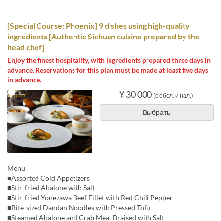
[Special Course: Phoenix] 9 dishes using high-quality
ingredients [Authentic Sichuan cuisine prepared by the
head chef]
Enjoy the finest hospitality, with ingredients prepared three days in
advance. Reservations for this plan must be made at least five days
in advance.
¥ 30 000
(с обсл. и нал.)
Выбрать
Menu
■Assorted Cold Appetizers
■Stir-fried Abalone with Salt
■Stir-fried Yonezawa Beef Fillet with Red Chili Pepper
■Bite-sized Dandan Noodles with Pressed Tofu
■Steamed Abalone and Crab Meat Braised with Salt