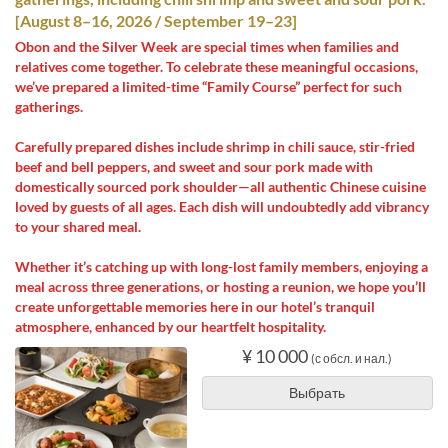
[August 8–16, 2026 / September 19–23]
Obon and the Silver Week are special times when families and
relatives come together. To celebrate these meaningful occasions,
we’ve prepared a limited-time “Family Course” perfect for such
gatherings.
Carefully prepared dishes include shrimp in chili sauce, stir-fried
beef and bell peppers, and sweet and sour pork made with
domestically sourced pork shoulder—all authentic Chinese cuisine
loved by guests of all ages. Each dish will undoubtedly add vibrancy
to your shared meal.
Whether it’s catching up with long-lost family members, enjoying a
meal across three generations, or hosting a reunion, we hope you’ll
create unforgettable memories here in our hotel’s tranquil
atmosphere, enhanced by our heartfelt hospitality.
¥ 10 000
(с обсл. и нал.)
Выбрать