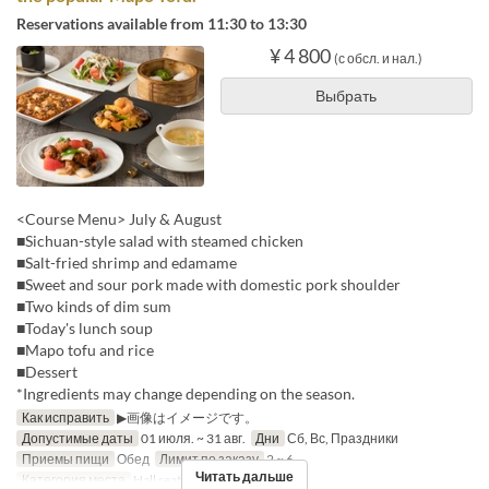
Reservations available from 11:30 to 13:30
¥ 4 800
(с обсл. и нал.)
Выбрать
<Course Menu> July & August
■Sichuan-style salad with steamed chicken
■Salt-fried shrimp and edamame
■Sweet and sour pork made with domestic pork shoulder
■Two kinds of dim sum
■Today's lunch soup
■Mapo tofu and rice
■Dessert
*Ingredients may change depending on the season.
Как исправить
▶画像はイメージです。
Допустимые даты
01 июля. ~ 31 авг.
Дни
Сб, Вс, Праздники
Приемы пищи
Обед
Лимит по заказу
2 ~ 6
Читать дальше
Категория места
Hall seats