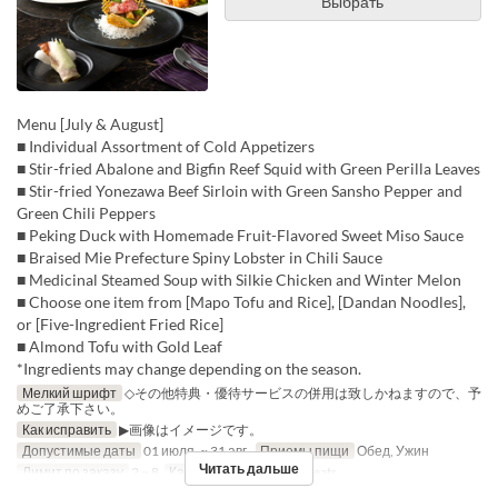
Выбрать
Menu [July & August]
■ Individual Assortment of Cold Appetizers
■ Stir-fried Abalone and Bigfin Reef Squid with Green Perilla Leaves
■ Stir-fried Yonezawa Beef Sirloin with Green Sansho Pepper and
Green Chili Peppers
■ Peking Duck with Homemade Fruit-Flavored Sweet Miso Sauce
■ Braised Mie Prefecture Spiny Lobster in Chili Sauce
■ Medicinal Steamed Soup with Silkie Chicken and Winter Melon
■ Choose one item from [Mapo Tofu and Rice], [Dandan Noodles],
or [Five-Ingredient Fried Rice]
■ Almond Tofu with Gold Leaf
*Ingredients may change depending on the season.
Мелкий шрифт
◇その他特典・優待サービスの併用は致しかねますので、予
めご了承下さい。
Как исправить
▶画像はイメージです。
Допустимые даты
01 июля. ~ 31 авг.
Приемы пищи
Обед, Ужин
Читать дальше
Лимит по заказу
2 ~ 8
Категория места
Hall seats