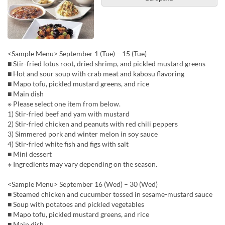
<Sample Menu> September 1 (Tue) – 15 (Tue)
■ Stir-fried lotus root, dried shrimp, and pickled mustard greens
■ Hot and sour soup with crab meat and kabosu flavoring
■ Mapo tofu, pickled mustard greens, and rice
■ Main dish
※ Please select one item from below.
1) Stir-fried beef and yam with mustard
2) Stir-fried chicken and peanuts with red chili peppers
3) Simmered pork and winter melon in soy sauce
4) Stir-fried white fish and figs with salt
■ Mini dessert
※ Ingredients may vary depending on the season.
<Sample Menu> September 16 (Wed) – 30 (Wed)
■ Steamed chicken and cucumber tossed in sesame-mustard sauce
■ Soup with potatoes and pickled vegetables
■ Mapo tofu, pickled mustard greens, and rice
■ Main dish