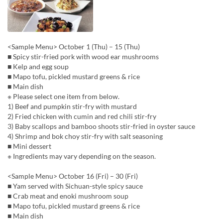
<Sample Menu> October 1 (Thu) – 15 (Thu)
■ Spicy stir-fried pork with wood ear mushrooms
■ Kelp and egg soup
■ Mapo tofu, pickled mustard greens & rice
■ Main dish
※ Please select one item from below.
1) Beef and pumpkin stir-fry with mustard
2) Fried chicken with cumin and red chili stir-fry
3) Baby scallops and bamboo shoots stir-fried in oyster sauce
4) Shrimp and bok choy stir-fry with salt seasoning
■ Mini dessert
※ Ingredients may vary depending on the season.
<Sample Menu> October 16 (Fri) – 30 (Fri)
■ Yam served with Sichuan-style spicy sauce
■ Crab meat and enoki mushroom soup
■ Mapo tofu, pickled mustard greens & rice
■ Main dish