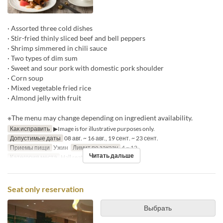
· Assorted three cold dishes
· Stir-fried thinly sliced beef and bell peppers
· Shrimp simmered in chili sauce
· Two types of dim sum
· Sweet and sour pork with domestic pork shoulder
· Corn soup
· Mixed vegetable fried rice
· Almond jelly with fruit
※The menu may change depending on ingredient availability.
Как исправить
▶Image is for illustrative purposes only.
Допустимые даты
08 авг. ~ 16 авг., 19 сент. ~ 23 сент.
Приемы пищи
Ужин
Лимит по заказу
4 ~ 12
Читать дальше
Категория места
Hall seats
Seat only reservation
Выбрать