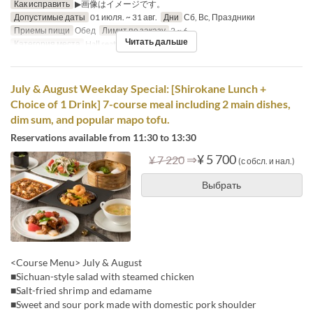
Как исправить
▶画像はイメージです。
Допустимые даты
01 июля. ~ 31 авг.
Дни
Сб, Вс, Праздники
Приемы пищи
Обед
Лимит по заказу
2 ~ 6
Читать дальше
Категория места
Hall seats
July & August Weekday Special: [Shirokane Lunch +
Choice of 1 Drink] 7-course meal including 2 main dishes,
dim sum, and popular mapo tofu.
Reservations available from 11:30 to 13:30
⇒
¥ 5 700
¥ 7 220
(с обсл. и нал.)
Выбрать
<Course Menu> July & August
■Sichuan-style salad with steamed chicken
■Salt-fried shrimp and edamame
■Sweet and sour pork made with domestic pork shoulder