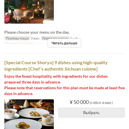
Please choose your menu on the day.
Приемы пищи
Ужин
Лимит по заказу
2 ~ 8
Читать дальше
Категория места
Hall seats
[Special Course Shoryu] 9 dishes using high-quality
ingredients [Chef's authentic Sichuan cuisine]
Enjoy the finest hospitality, with ingredients for our dishes
prepared three days in advance.
Please note that reservations for this plan must be made at least five
days in advance.
¥ 50 000
(с обсл. и нал.)
Выбрать