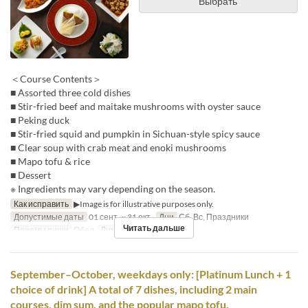
Выбрать
＜Course Contents＞
■ Assorted three cold dishes
■ Stir-fried beef and maitake mushrooms with oyster sauce
■ Peking duck
■ Stir-fried squid and pumpkin in Sichuan-style spicy sauce
■ Clear soup with crab meat and enoki mushrooms
■ Mapo tofu & rice
■ Dessert
※ Ingredients may vary depending on the season.
Как исправить
▶Image is for illustrative purposes only.
Допустимые даты
01 сент. ~ 31 окт.
Дни
Сб, Вс, Праздники
Читать дальше
Приемы пищи
Обед
Лимит по заказу
2 ~ 6
September–October, weekdays only: [Platinum Lunch + 1
choice of drink] A total of 7 dishes, including 2 main
courses, dim sum, and the popular mapo tofu.