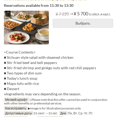
Reservations available from 11:30 to 13:30
⇒
¥ 5 700
¥ 7 220
(с обсл. и нал.)
Выбрать
<Course Contents>
■ Sichuan-style salad with steamed chicken
■ Stir-fried beef and bell peppers
■ Stir-fried shrimp and ginkgo nuts with red chili peppers
■ Two types of dim sum
■ Today’s lunch soup
■ Mapo tofu with rice
■ Dessert
※Ingredients may vary depending on the season.
Мелкий шрифт
◇Please note that this offer cannot be used in conjunction
with other benefits or preferential services.
Как исправить
▶Image is for illustrative purposes only.
Допустимые даты
01 сент. ~ 31 окт.
Дни
Пн, Вт, Ср, Чт, Пт