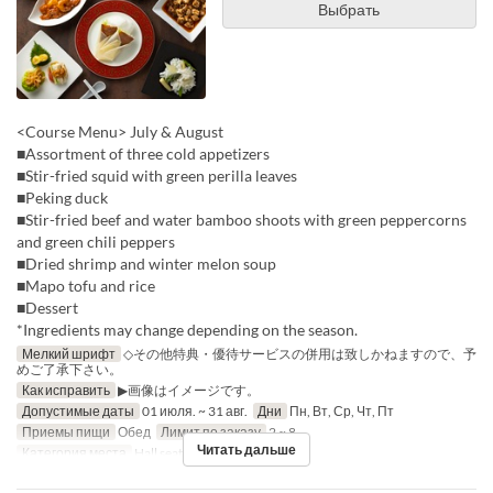
Выбрать
<Course Menu> July & August
■Assortment of three cold appetizers
■Stir-fried squid with green perilla leaves
■Peking duck
■Stir-fried beef and water bamboo shoots with green peppercorns
and green chili peppers
■Dried shrimp and winter melon soup
■Mapo tofu and rice
■Dessert
*Ingredients may change depending on the season.
Мелкий шрифт
◇その他特典・優待サービスの併用は致しかねますので、予
めご了承下さい。
Как исправить
▶画像はイメージです。
Допустимые даты
01 июля. ~ 31 авг.
Дни
Пн, Вт, Ср, Чт, Пт
Приемы пищи
Обед
Лимит по заказу
2 ~ 8
Читать дальше
Категория места
Hall seats