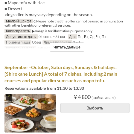
■ Mapo tofu with rice
■ Dessert
※Ingredients may vary depending on the season.
Мелкий шрифт
◇Please note that this offer cannot be used in conjunction
with other benefits or preferential services.
Как исправить
▶Image is for illustrative purposes only.
Допустимые даты
01 сент. ~ 31 окт.
Дни
Пн, Вт, Ср, Чт, Пт
Приемы пищи
Обед
Лимит по заказу
2 ~ 8
Читать дальше
Категория места
Hall seats
September–October, Saturdays, Sundays & holidays:
[Shirokane Lunch] A total of 7 dishes, including 2 main
courses and popular dim sum such as mapo tofu.
Reservations available from 11:30 to 13:30
¥ 4 800
(с обсл. и нал.)
Выбрать