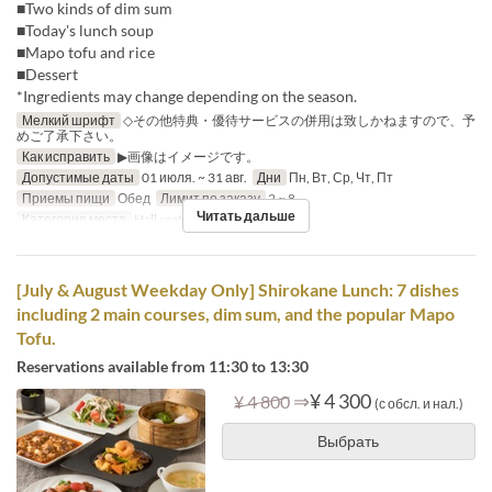
■Two kinds of dim sum
■Today's lunch soup
■Mapo tofu and rice
■Dessert
*Ingredients may change depending on the season.
Мелкий шрифт
◇その他特典・優待サービスの併用は致しかねますので、予
めご了承下さい。
Как исправить
▶画像はイメージです。
Допустимые даты
01 июля. ~ 31 авг.
Дни
Пн, Вт, Ср, Чт, Пт
Приемы пищи
Обед
Лимит по заказу
2 ~ 8
Читать дальше
Категория места
Hall seats
[July & August Weekday Only] Shirokane Lunch: 7 dishes
including 2 main courses, dim sum, and the popular Mapo
Tofu.
Reservations available from 11:30 to 13:30
⇒
¥ 4 300
¥ 4 800
(с обсл. и нал.)
Выбрать