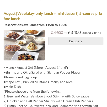
August [Weekday-only lunch + mini dessert] 5-course prix
fixe lunch
Reservations available from 11:30 to 12:30
⇒
¥ 3 400
¥ 4 000
(с обсл. и нал.)
Выбрать
<Menu> August 3rd (Mon) - August 14th (Fri)
■Shrimp and Okra Salad with Sichuan Pepper Flavor
■Tomato and Egg Soup
■Mapo Tofu, Pickled Mustard Greens, and Rice
■Main Dish
*Please choose one from the following:
1) Beef and Water Bamboo Shoot Stir-fry with Spicy Sauce
2) Chicken and Bell Pepper Stir-fry with Green Chili Peppers
3) Bigfin Reef Squid, Sweet Corn, and Edamame Stir-fry with Salt