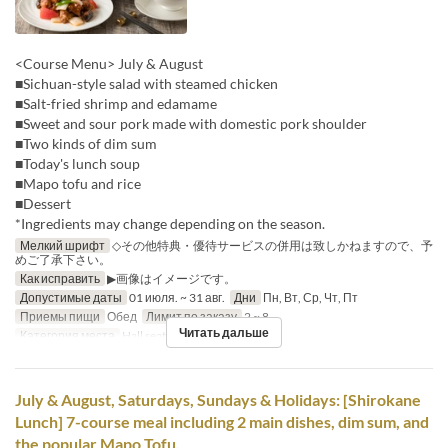
<Course Menu> July & August
■Sichuan-style salad with steamed chicken
■Salt-fried shrimp and edamame
■Sweet and sour pork made with domestic pork shoulder
■Two kinds of dim sum
■Today's lunch soup
■Mapo tofu and rice
■Dessert
*Ingredients may change depending on the season.
Мелкий шрифт
◇その他特典・優待サービスの併用は致しかねますので、予
めご了承下さい。
Как исправить
▶画像はイメージです。
Допустимые даты
01 июля. ~ 31 авг.
Дни
Пн, Вт, Ср, Чт, Пт
Приемы пищи
Обед
Лимит по заказу
2 ~ 8
Читать дальше
Категория места
Hall seats
July & August, Saturdays, Sundays & Holidays: [Shirokane
Lunch] 7-course meal including 2 main dishes, dim sum, and
the popular Mapo Tofu.