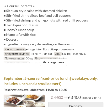
＜Course Contents＞
■ Sichuan-style salad with steamed chicken
■ Stir-fried thinly sliced beef and bell peppers
■ Stir-fried shrimp and ginkgo nuts with red chili peppers
■ Two types of dim sum
■ Today’s lunch soup
■ Mapo tofu with rice
■ Dessert
※Ingredients may vary depending on the season.
Как исправить
▶Image is for illustrative purposes only.
Допустимые даты
01 сент. ~ 31 окт.
Дни
Сб, Вс, Праздники
Приемы пищи
Обед
Лимит по заказу
2 ~ 6
Читать дальше
Категория места
Hall seats
September: 5-course fixed-price lunch [weekdays only,
includes lunch and a small dessert]
Reservations available from 11:30 to 12:30
⇒
¥ 3 400
¥ 4 000
(с обсл. и нал.)
Выбрать