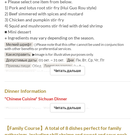
※ Please select one item from below.
1) Pork and lotus root stir-fry (Hui Guo Rou style)
2) Beef simmered with spices and mustard
3) Chicken and pumpkin stir-fry
4) Squid and mushrooms stir-fried with dried shrimp
■ Mini dessert
※ Ingredients may vary depending on the season.
Мелкий шрифт
◇Please note that this offer cannot be used in conjunction
with other benefits or preferential services.
Как исправить
▶Image is for illustrative purposes only.
Допустимые даты
01 окт. ~ 31 окт.
Дни
Пн, Вт, Ср, Чт, Пт
Приемы пищи
Обед
Лимит по заказу
2 ~ 8
Читать дальше
Категория места
Hall seats
Dinner Information
"Chinese Cuisine" Sichuan Dinner
Читать дальше
Приемы пищи
Ужин
Категория места
Hall seats
【Family Course】A total of 8 dishes perfect for family
gatherings, including chili shrimp and sweet and sour pork.