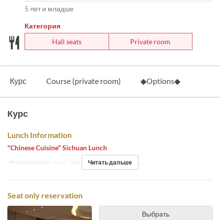
5 лет и младше
Категория
Hall seats
Private room
Курс
Course (private room)
◆Options◆
Курс
Lunch Information
"Chinese Cuisine" Sichuan Lunch
Читать дальше
Приемы пищи
Обед
Категория места
Hall seats
Seat only reservation
Выбрать