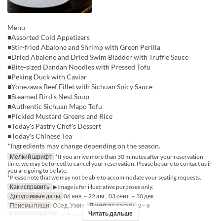
Menu
■Assorted Cold Appetizers
■Stir-fried Abalone and Shrimp with Green Perilla
■Dried Abalone and Dried Swim Bladder with Truffle Sauce
■Bite-sized Dandan Noodles with Pressed Tofu
■Peking Duck with Caviar
■Yonezawa Beef Fillet with Sichuan Spicy Sauce
■Steamed Bird's Nest Soup
■Authentic Sichuan Mapo Tofu
■Pickled Mustard Greens and Rice
■Today's Pastry Chef's Dessert
■Today's Chinese Tea
*Ingredients may change depending on the season.
Мелкий шрифт
*If you arrive more than 30 minutes after your reservation
time, we may be forced to cancel your reservation. Please be sure to contact us if
you are going to be late.
*Please note that we may not be able to accommodate your seating requests.
Как исправить
▶Image is for illustrative purposes only.
Допустимые даты
06 янв. ~ 22 авг., 03 сент. ~ 30 дек.
Приемы пищи
Обед, Ужин
Лимит по заказу
2 ~ 8
Читать дальше
Категория места
Hall seats