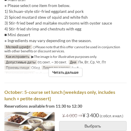
※ Please select one item from below.
1) Sichuan-style stir-fried eggplant and pork
2) Spiced mustard stew of squid and white fish
3) Stir-fried beef and maitake mushrooms with oyster sauce
4) Stir-fried shrimp and chestnuts with egg
■ Mini dessert
※ Ingredients may vary depending on the season.
Мелкий шрифт
◇Please note that this offer cannot be used in conjunction
with other benefits or discount services.
Как исправить
▶The image is for illustrative purposes only.
Допустимые даты
01 сент. ~ 30 сент.
Дни
Пн, Вт, Ср, Чт, Пт
Приемы пищи
Обед
Лимит по заказу
2 ~ 8
Читать дальше
Категория места
Hall seats
October: 5-course set lunch [weekdays only, includes
lunch + petite dessert]
Reservations available from 11:30 to 12:30
⇒
¥ 3 400
¥ 4 000
(с обсл. и нал.)
Выбрать