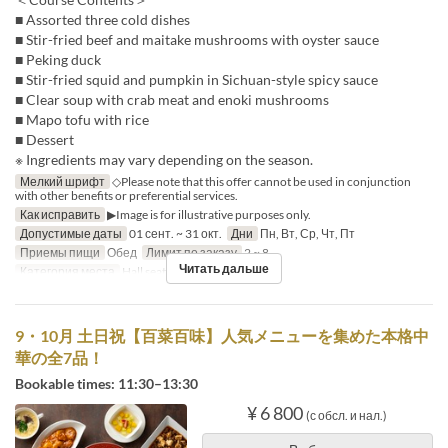
■ Assorted three cold dishes
■ Stir-fried beef and maitake mushrooms with oyster sauce
■ Peking duck
■ Stir-fried squid and pumpkin in Sichuan-style spicy sauce
■ Clear soup with crab meat and enoki mushrooms
■ Mapo tofu with rice
■ Dessert
※ Ingredients may vary depending on the season.
Мелкий шрифт
◇Please note that this offer cannot be used in conjunction
with other benefits or preferential services.
Как исправить
▶Image is for illustrative purposes only.
Допустимые даты
01 сент. ~ 31 окт.
Дни
Пн, Вт, Ср, Чт, Пт
Приемы пищи
Обед
Лимит по заказу
2 ~ 8
Читать дальше
Категория места
Hall seats
9・10月 土日祝【百菜百味】人気メニューを集めた本格中
華の全7品！
Bookable times: 11:30–13:30
¥ 6 800
(с обсл. и нал.)