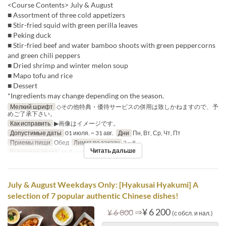
<Course Contents> July & August
■ Assortment of three cold appetizers
■ Stir-fried squid with green perilla leaves
■ Peking duck
■ Stir-fried beef and water bamboo shoots with green peppercorns
and green chili peppers
■ Dried shrimp and winter melon soup
■ Mapo tofu and rice
■ Dessert
*Ingredients may change depending on the season.
Мелкий шрифт
◇その他特典・優待サービスの併用は致しかねますので、予
めご了承下さい。
Как исправить
▶画像はイメージです。
Допустимые даты
01 июля. ~ 31 авг.
Дни
Пн, Вт, Ср, Чт, Пт
Приемы пищи
Обед
Лимит по заказу
2 ~ 8
Читать дальше
Категория места
Hall seats
July & August Weekdays Only: [Hyakusai Hyakumi] A
selection of 7 popular authentic Chinese dishes!
⇒
¥ 6 200
¥ 6 800
(с обсл. и нал.)