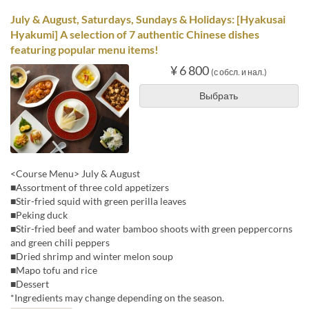
July & August, Saturdays, Sundays & Holidays: [Hyakusai
Hyakumi] A selection of 7 authentic Chinese dishes
featuring popular menu items!
¥ 6 800
(с обсл. и нал.)
Выбрать
<Course Menu> July & August
■Assortment of three cold appetizers
■Stir-fried squid with green perilla leaves
■Peking duck
■Stir-fried beef and water bamboo shoots with green peppercorns
and green chili peppers
■Dried shrimp and winter melon soup
■Mapo tofu and rice
■Dessert
*Ingredients may change depending on the season.