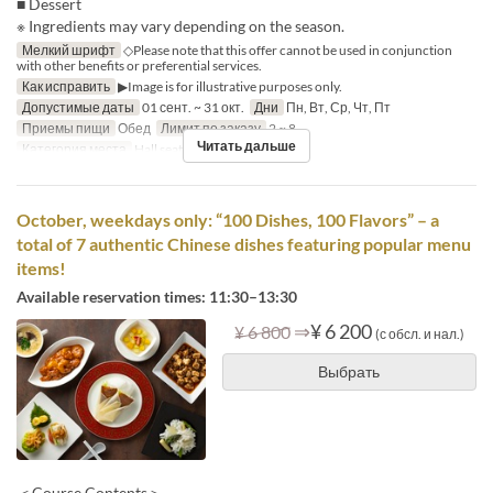
■ Dessert
※ Ingredients may vary depending on the season.
Мелкий шрифт
◇Please note that this offer cannot be used in conjunction
with other benefits or preferential services.
Как исправить
▶Image is for illustrative purposes only.
Допустимые даты
01 сент. ~ 31 окт.
Дни
Пн, Вт, Ср, Чт, Пт
Приемы пищи
Обед
Лимит по заказу
2 ~ 8
Читать дальше
Категория места
Hall seats
October, weekdays only: “100 Dishes, 100 Flavors” – a
total of 7 authentic Chinese dishes featuring popular menu
items!
Available reservation times: 11:30–13:30
⇒
¥ 6 200
¥ 6 800
(с обсл. и нал.)
Выбрать
＜Course Contents＞