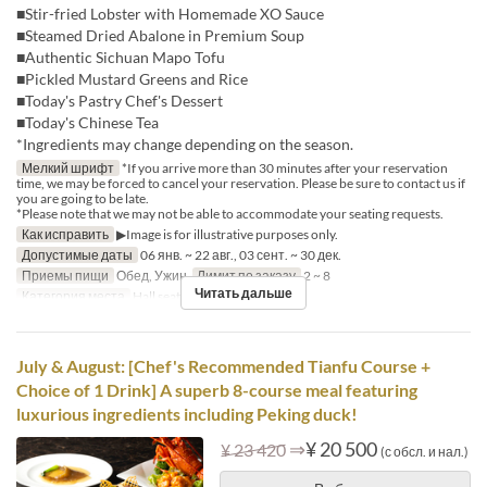
■Stir-fried Lobster with Homemade XO Sauce
■Steamed Dried Abalone in Premium Soup
■Authentic Sichuan Mapo Tofu
■Pickled Mustard Greens and Rice
■Today's Pastry Chef's Dessert
■Today's Chinese Tea
*Ingredients may change depending on the season.
Мелкий шрифт
*If you arrive more than 30 minutes after your reservation
time, we may be forced to cancel your reservation. Please be sure to contact us if
you are going to be late.
*Please note that we may not be able to accommodate your seating requests.
Как исправить
▶Image is for illustrative purposes only.
Допустимые даты
06 янв. ~ 22 авг., 03 сент. ~ 30 дек.
Приемы пищи
Обед, Ужин
Лимит по заказу
2 ~ 8
Читать дальше
Категория места
Hall seats
July & August: [Chef's Recommended Tianfu Course +
Choice of 1 Drink] A superb 8-course meal featuring
luxurious ingredients including Peking duck!
⇒
¥ 20 500
¥ 23 420
(с обсл. и нал.)