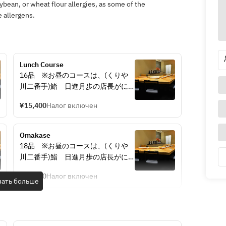
ybean, or wheat flour allergies, as some of the
 allergens.
Lunch Course
16品　※お昼のコースは、(くりや
川二番手)鮨　日進月歩の店長がに
ぎります。ご期待ください。
¥15,400
Налог включен
Omakase
18品　※お昼のコースは、(くりや
川二番手)鮨　日進月歩の店長がに
ぎります。ご期待ください。
¥30,580
Налог включен
зать больше