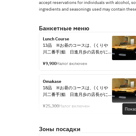
accept reservations for individuals with alcohol, so
ingredients and seasonings used may contain these
Банкетные меню
Lunch Course
13品　※お昼のコースは、(くりや
川二番手)鮨　日進月歩の店長がに
ぎります。ご期待ください。
¥9,900
Налог включен
Omakase
18品　※お昼のコースは、(くりや
川二番手)鮨　日進月歩の店長がに
ぎります。ご期待ください。
¥25,300
Налог включен
Пока
Зоны посадки