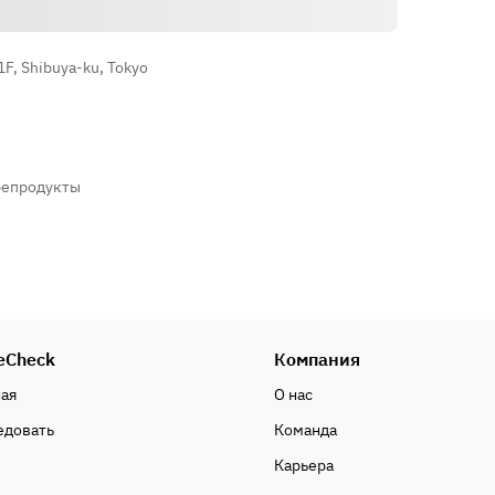
1F, Shibuya-ku, Tokyo
епродукты
eCheck
Компания
ная
О нас
едовать
Команда
Карьера