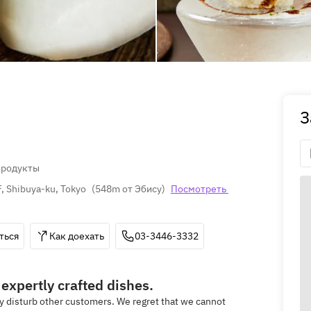
З
родукты
, Shibuya-ku, Tokyo
(
548m от Эбису
)
Посмотреть 
ться
Как доехать
03-3446-3332
expertly crafted dishes.
ay disturb other customers. We regret that we cannot