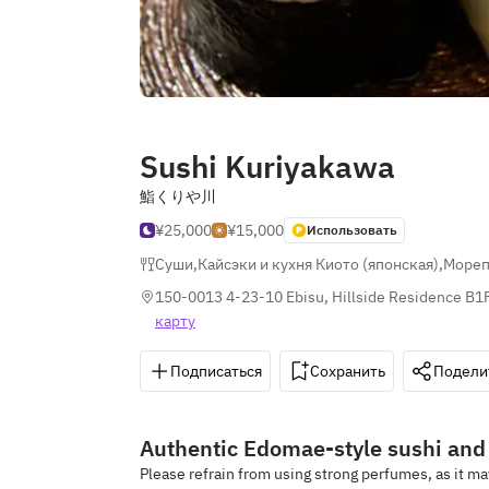
Sushi Kuriyakawa
鮨くりや川
¥25,000
¥15,000
Использовать
Суши
,
Кайсэки и кухня Киото (японская)
,
Мореп
150-0013 4-23-10 Ebisu, Hillside Residence B1F
карту
Подписаться
Сохранить
Подели
Authentic Edomae-style sushi and 
Please refrain from using strong perfumes, as it m