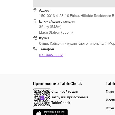
Адрес
150-0013 4-23-10 Ebisu, Hillside Residence B
Ближайшая станция
Эбису (548m)
Ebisu Station (550m)
Кухня
Суши
,
Кайсэки и кухня Киото (японская)
,
Мор
Телефон
03-3446-3332
Приложение TableCheck
Tabl
Сканируйте для
Глав
загрузки приложения
Иссл
TableCheck
Вход