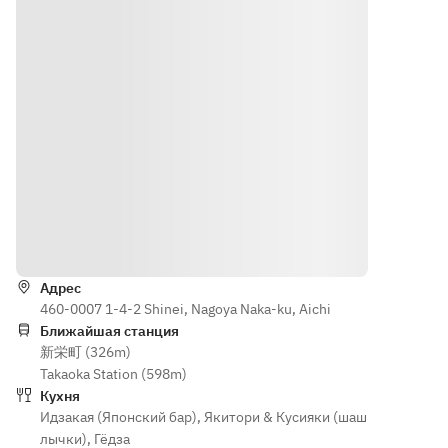
with 
Lettuce 
Harasa 
and Pork 
Mayonnai
Wrap
se
Street-
Pork 
Style 
Wrapped 
Sukiyaki 
in Shiso 
Skewers
(Perilla 
Leaf)
◆Cucumb
Thick 
er with 
Shiitake 
Salted 
Как доехать
Mushroo
Kelp
ms
◆Eel and 
Адрес
Avocado 
460-0007 1-4-2 Shinei, Nagoya Naka-ku, Aichi
◆Cucum
with 
Ближайшая станция
ber with 
Wasabi
新栄町 (326m)
Salted 
◆Grilled 
Takaoka Station (598m)
Kelp
Edamame 
Кухня
◆Black 
Soybeans
Идзакая (Японский бар)
,
Якитори & Кусияки (шаш
Bean 
◆Norther
лычки)
,
Гёдза