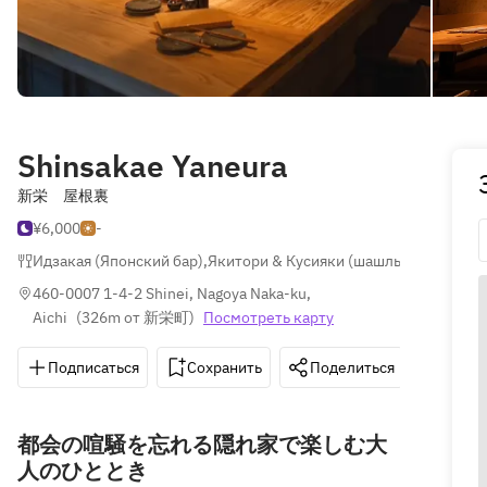
Shinsakae Yaneura
新栄 屋根裏
¥6,000
-
Идзакая (Японский бар)
,
Якитори & Кусияки (шашлычки)
,
Гёдза
460-0007 1-4-2 Shinei, Nagoya Naka-ku, 
Aichi
(
326m от 新栄町
)
Посмотреть карту
Подписаться
Сохранить
Поделиться
Как д
都会の喧騒を忘れる隠れ家で楽しむ大
人のひととき