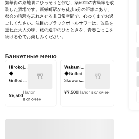
繁華街の路地裏にひっそりと佇む、築60年の古民家を改
装した酒場です。新栄町駅から徒歩5分の距離にあり、
都会の喧騒を忘れさせる非日常空間で、心ゆくまでお過
ごしください。注目のブラックボトルサワーは、改良を
重ねた大人の味。旅の途中のひとときを、青春ごっこを
続ける心でお楽しみください。
Банкетные меню
Hirokoji 
Wakamiya 
Course 
Course 
◆ 
◆Grilled 
(100 
(100 
Grilled 
Skewers
minutes 
minutes 
Skewers
Nagoya 
all-you-
all-you-
Налог
¥7,500
Налог включен
Negima 
Cochin 
¥6,500
can-
can-drink 
включен
(Shrimp 
Thigh
drink 
included)
and 
Shimanto 
included)
Onion)
Beef
Beef 
Shrimp 
Tongue
and Pork 
Salmon 
Wrap