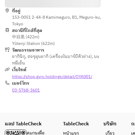
Soup
Wagyu 
ที่อยู่
・
Nigiri
153-0051 2-44-8 Kamimeguro, B1, Meguro-ku,
Premiu
• 
Tokyo
m 
Premiu
สถานีที่ใกล้ที่สุด
Tongue
m 
中目黒 (422m)
 ~Aioa 
Tongue 
Yūtenji Station (622m)
Premiu
(Jo-
วัฒนธรรมอาหาร
m~
tan)
ยากินิกุ
,
ฮอรุมุนยากิ (เครื่องในบาร์บีคิวย่าง)
,
บะ
・
• 
หมี่เย็น
Chestn
Special 
เว็บไซต์
ut 
Harami 
https://shop.gyro.holdings/detail/OYA001/
with 
(choice
เบอร์โทร
Salt
 skirt 
03-5768-3601
・
steak)
Short 
• 
Rib 
Wagyu 
Samgy
Filet
eopsal 
• Fresh 
แอป TableCheck
TableCheck
บริษัท
ก
with 
Vegeta
Salt
ble 
สแกนเพื่อ
หน้าแรก
เกี่ยว
เ