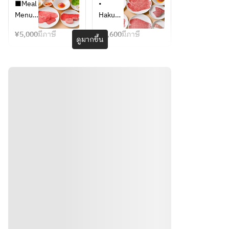
Course
Kitchen 
■Meal 
• 
Course
Menu
Hakusa
i 
¥5,000
มีภาษี
¥6,600
มีภาษี
・
Kimchi 
ดูมากขึ้น
Napa 
(Napa 
Cabbag
cabbag
e 
e 
Kimchi
kimchi)
・
• 
Bean 
Assorte
Sprout 
d 
Namul
Namul 
・Raw 
— 4 
Vegeta
kinds
ble 
• Aburi 
Salad
Yukke 
・
(seared
Grilled 
Yukho
yukhoe
e
)
วิธีการ
・Egg 
• 