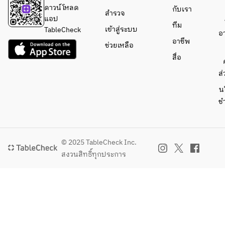
・
Salad
ดาวน์โหลด
กับเรา
สำรวจ
Kurash
• Egg 
แอป
ทีม
ita 
Soup
เข้าสู่ระบบ
TableCheck
อ
with 
• Two 
อาชีพ
ช่วยเหลือ
Sauce
Selecte
สื่อ
・
d 
Tomos
Wagyu 
ส่
ankaku
Sauces
น
 with 
• Large-
ช
Sauce
Cut 
・
Sirloin 
Lump 
Sukiyak
Fish 
i Set
© 2025 TableCheck Inc.
with 
• 
สงวนสิทธิ์ทุกประการ
Sauce
Today's
・Cold 
Noodle
Finishi
s or 
ng Dish 
Curry
— 
・
choice 