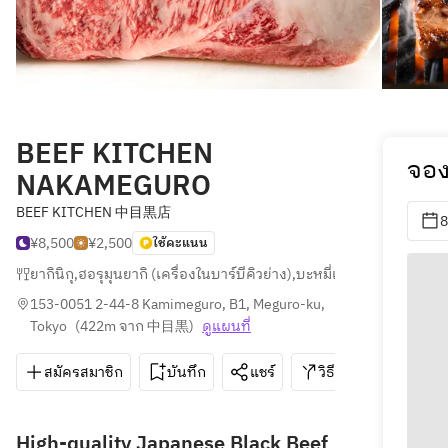
BEEF KITCHEN
จอง
NAKAMEGURO
BEEF KITCHEN 中目黒店
8
¥8,500
¥2,500
ใช้คะแนน
ยากินิกุ
,
ฮอรุมุนยากิ (เครื่องในบาร์บีคิวย่าง)
,
บะหมี่เย็น
153-0051 2-44-8 Kamimeguro, B1, Meguro-ku, 
Tokyo
(
422m จาก 中目黒
)
ดูแผนที่
สมัครสมาชิก
บันทึก
แชร์
วิธีการ
03-576
High-quality Japanese Black Beef