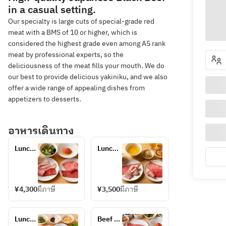
in a casual setting.
Our specialty is large cuts of special-grade red
meat with a BMS of 10 or higher, which is
considered the highest grade even among A5 rank
meat by professional experts, so the
deliciousness of the meat fills your mouth. We do
our best to provide delicious yakiniku, and we also
offer a wide range of appealing dishes from
appetizers to desserts.
อาหารเดินทาง
Lunch 
Lunch 
Set B
Set A
¥4,300
มีภาษี
¥3,500
มีภาษี
Lunch 
Beef 