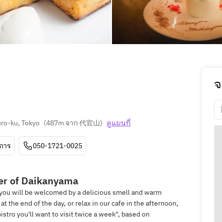
จ
ro-ku, Tokyo
(
487m จาก 代官山
)
ดูแผนที่
ีการ
050-1721-0025
ner of Daikanyama
 you will be welcomed by a delicious smell and warm
t the end of the day, or relax in our cafe in the afternoon,
istro you'll want to visit twice a week", based on