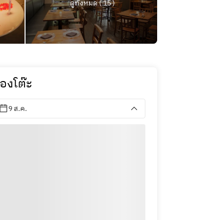
ดูทั้งหมด ( 15 )
องโต๊ะ
9 ส.ค.