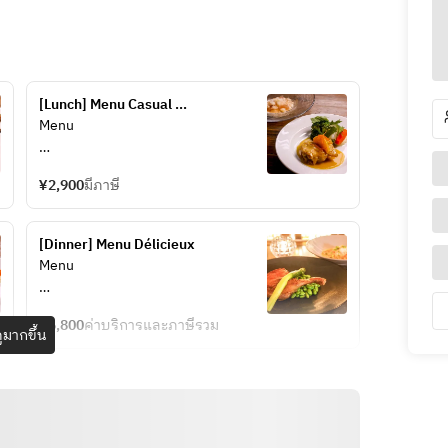
[Lunch] Menu Casual 
〈Reservation Only Plan〉
Menu
【Amuse-bouche】
¥2,900
มีภาษี
■ Green salad
【Appetizers】
[Dinner] Menu Délicieux
■ Tuscan salad with tuna and white 
Menu
beans
【Amuse-bouche】
【Main courses】 ~Please choose 
¥6,800
ค่าบริการและภาษีรวม
■ Parmigiano gelato
ูมากขึ้น
your preferred dish~
    Shrimp chips
■ Sautéed mackerel à l’Albert 
Sauce
【Appetizer】
■ Chicken thigh and cabbage 
■ Gazpacho and Campari granité, 
casserole à l’Alsacienne
with shrimp, squid, ricotta cheese, 