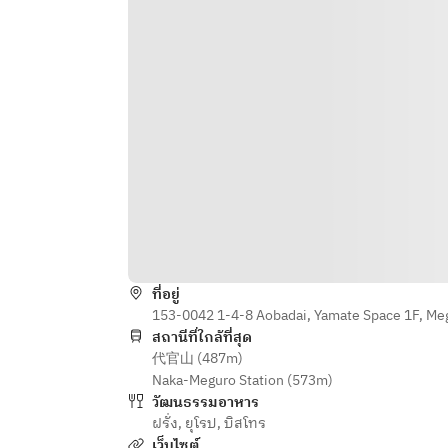
【Mains】 ~Please select your 
【Main Courses】 ~Please choose 
preferred dish~
your preferred dish~
■ Pan-seared mackerel à l’Albert 
■ Sautéed mackerel à l’Albert 
Sauce
Sauce
■ Chicken thigh and cabbage 
■ Chicken thigh and cabbage 
casserole à l’Alsacienne
casserole à l’Alsacienne
■ Roast lamb leg with balsamic and 
■ Roast lamb leg with Balsamic 
Genoa sauces
cream and Genovese sauce
■ Wagyu beef hamburger +900
■ Wagyu beef hamburger +900
■ Bavette steak +900
■ Bavette steak +900
【Desserts】 ~Please select your 
【Desserts】 ~Please choose your 
preferred dessert~
preferred dessert~
■ FAVORI’s specialty French toast
ที่อยู่
■ FAVORI’s signature French toast
■ Daikanyama cheesecake
153-0042 1-4-8 Aobadai, Yamate Space 1F, Me
■ Daikanyama cheesecake
สถานีที่ใกล้ที่สุด
代官山 (487m)
【Coffee & Tea】
Naka-Meguro Station (573m)
■ Black tea
วัฒนธรรมอาหาร
■ Coffee
ฝรั่ง
,
ยุโรป
,
บิสโทร
■ Decaf
เว็บไซต์
■ Orange juice