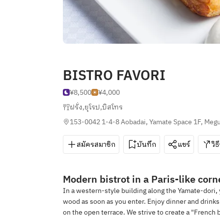
BISTRO FAVORI
¥8,500
¥4,000
ฝรั่ง
,
ยุโรป
,
บิสโทร
153-0042 1-4-8 Aobadai, Yamate Space 1F, Megu
สมัครสมาชิก
บันทึก
แชร์
วิธ
Modern bistrot in a Paris-like cor
In a western-style building along the Yamate-dori,
wood as soon as you enter. Enjoy dinner and drinks a
on the open terrace. We strive to create a "French b