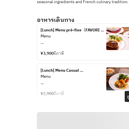
seasonal ingredients and French culinary tradition.
อาหารเดินทาง
[Lunch] Menu pré-fixe〈FAVORI 
most popular course〉
Menu
【Amuse-bouche】
¥3,900
มีภาษี
■ Green salad
【Appetizers】
[Lunch] Menu Casual 
■ Tuscan salad with tuna and white 
〈Reservation Only Plan〉
Menu
beans
【Amuse-bouche】
【Soups】
¥2,900
มีภาษี
■ Green salad
ด
■ Vichyssoise
Or
【Appetizers】
■ FAVORI’s specialty foie gras 
■ Tuscan salad with tuna and white 
risotto +900
beans