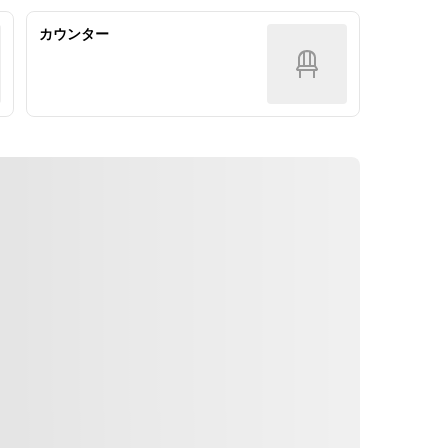
ルネ）
※前菜盛り合わせの一例
■サングリア　赤＆白
カウンター
・濃厚鶏レバーのムース
■ハイボール
・田舎風お肉のパテ
■カクテル各種
・鎌倉野菜のピクルス
■ソフトドリンク各種
・甘海老と三陸魚介のタルタル
・セミドライトマトとオリーブのマ
リネ
・人参とオレンジのラぺサラダ
※お肉盛り合わせ
・薩摩錦チキン
・熟成三元豚のグリル
・牛ハラミのグリル
・ラザニア
★前菜いろいろ取り合わせプレー
ト…<2~3人前>4,320yen
メインはお寿司やピザを取ったか
ら・・・、いろいろおつまみが欲し
い！という方におすすめです。
※前菜盛り合わせの一例