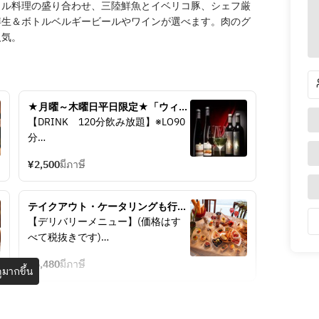
リル料理の盛り合わせ、三陸鮮魚とイベリコ豚、シェフ厳
樽生＆ボトルベルギービールやワインが選べます。肉のグ
人気。
★月曜～木曜日平日限定★「ウィー
クデイ飲み放題プラン」税込2,500
【DRINK　120分飲み放題】※LO90
円（当日来店してからのご注文も可
分
能です）
■ビール
¥2,500
มีภาษี
■ワイン
・スパークリング（アンジュエール
ブリュット/ポールメッサー・ロ
テイクアウト・ケータリングも行っ
ゼ）
ています‼
【デリバリーメニュー】(価格はす
・白（オルテンセビアンコ/セニョ
べて税抜きです)
リオ・デ・オルガス/ネブリナ・シ
ャルドネ）
¥6,480
มีภาษี
★3種のお肉盛り合わせと前菜プレ
ูมากขึ้น
・赤（オルテンセ・ロッソ/マル
ート…<2~3人前>6,480yen
キ・ド・ボーラン・シラー/デ・ボ
前菜盛り合わせからお肉のグリルま
ルトリ・ロリマー・シラーズ・カベ
で入ったお得なプレート。