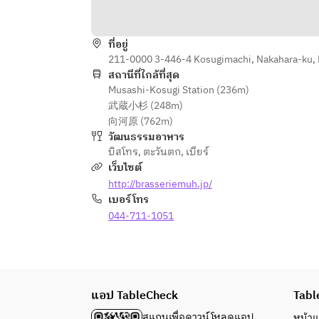
+700円（税込）で飲み放題を30分
延長出来ます
※ご予約の状況でお受けできない場
ที่อยู่
合もございます。
211-0000 3-446-4 Kosugimachi, Nakahara-ku,
お1人様1フード制
สถานีที่ใกล้ที่สุด
Musashi-Kosugi Station (236m)
武蔵小杉 (248m)
向河原 (762m)
วัฒนธรรมอาหาร
บิสโทร
,
ตะวันตก
,
เบียร์
เว็บไซต์
http://brasseriemuh.jp/
เบอร์โทร
044-711-1051
แอป TableCheck
Tabl
สแกนเพื่อดาวน์โหลดแอป
หน้า