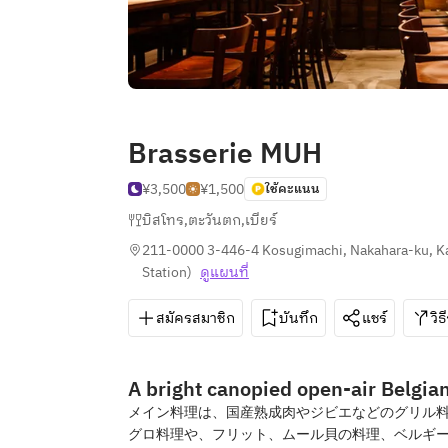
Brasserie MUH
¥3,500
¥1,500
ใช้คะแนน
บิสโทร
,
ตะวันตก
,
เบียร์
211-0000 3-446-4 Kosugimachi, Nakahara-ku, K
Station
)
ดูแผนที่
สมัครสมาชิก
บันทึก
แชร์
วิธ
A bright canopied open-air Belgian
メイン料理は、国産熟成肉やジビエなどのグリル料
グロ料理や、フリット、ムール貝の料理、ベルギ