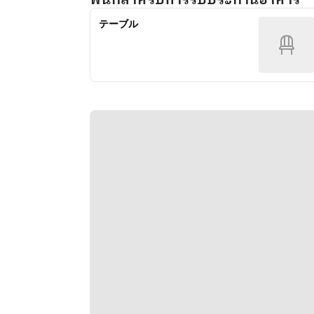
ャルドネ）
ブリュット/ポールメッサー・ロ
・赤（オルテンセ・ロッソ/マル
テーブル
ゼ）
キ・ド・ボーラン・シラー/デ・ボ
・白（オルテンセビアンコ/セニョ
ルトリ・ロリマー・シラーズ・カベ
リオ・デ・オルガス/ネブリナ・シ
ルネ）
ャルドネ）
・赤（オルテンセ・ロッソ/マル
■自家製「生」サングリア（赤/白）
キ・ド・ボーラン・シラー/デ・ボ
ルトリ・ロリマー・シラーズ・カベ
■レモンサワー
ルネ）
■カクテル約50種
■ハイボール
■あらごしキュウイサワー
■ソフトドリンク9種
■カクテル
（ジン、ウォッカ、ラム、カシス、
ピーチ、カンパリ、他）
■ソフトドリンク
（オレンジジュース、グレープフル
ーツ、コーラ、ジンジャーエール、
ウーロン茶、他）