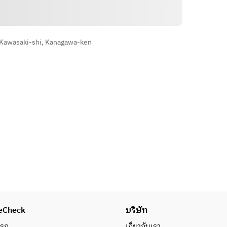
・濃厚鶏レバーのムース
วิธีการ
・田舎風お肉のパテ
・鎌倉野菜のピクルス
・甘海老と三陸魚介のタルタル
 Kawasaki-shi, Kanagawa-ken
・セミドライトマトとオリーブのマ
リネ
・人参とオレンジのラぺサラダ
・チーズ盛り合わせ
・豚肉のリエット
・フリッツ（ポテトフライ）
・自家製ツナのポテトサラダ
★栃木県産　後藤牛入り贅沢お肉5
種盛りプレート…<2~3人前
>6,480yen
1頭買い栃木県産　後藤牛のグリル
を含む様々なお肉の饗宴！！
・後藤牛のグリル
eCheck
บริษัท
・熟成三元豚のロースト
แรก
เกี่ยวกับเรา