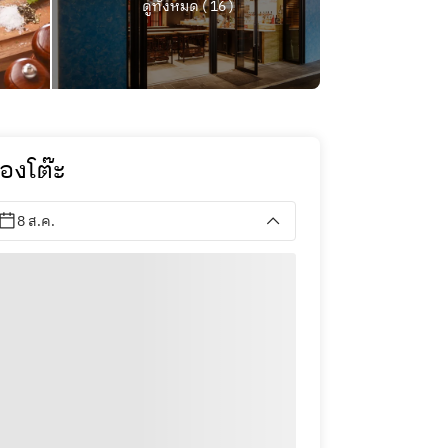
ดูทั้งหมด ( 16 )
องโต๊ะ
8 ส.ค.