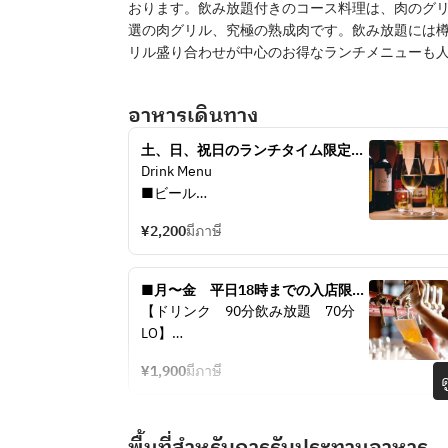
おります。飲み放題付きのコース料理は、肉のグ
選の肉グリル、究極の熟成肉です。飲み放題には
リル盛り合わせが中心のお得なランチメニューも
อาหารเดินทาง
土、日、祝日のランチタイム限定！
【70分ラストオーダー(90分制)】飲
Drink Menu
み放題コース
■ビール
・サントリープレミアムモルツ
¥2,200
มีภาษี
・自社輸入クラフトビール5種
■ハイボール6種
■月〜金　平日18時までの入店限
定！90分（70分LO）飲み放
【ドリンク　90分飲み放題　70分
■ワイン
題...1,900yen
LO】
・スパークリング（アンジュエール
ブリュット/ポールメッサー・ロ
¥1,900
มีภาษี
■ビール
ด
ゼ）
・モルツ
・白（オルテンセビアンコ/セニョ
■ワイン
リオ・デ・オルガス/ネブリナ・シ
พื้นที่สำหรับการรับประทานอาหาร
・スパークリング（アンジュエール